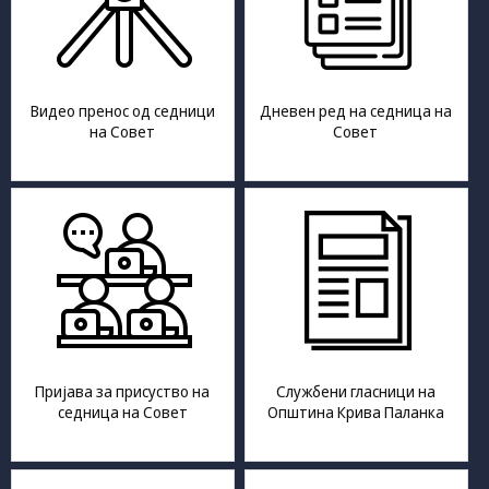
да Ви
овозможиме да
ги добиете
услугите кои сте
ги побарале
Видео пренос од седници
Дневен ред на седница на
преку нашата веб
на Совет
Совет
страница. Без
овие колачиња,
услугите кои сте
ги побарале нема
да може да Ви
бидат
испорачани.
Овие колачиња
автоматски ќе
бидат избришани
од Вашиот уред
со прекинување
Пријава за присуство на
Службени гласници на
на тековната
седница на Совет
Општина Крива Паланка
сесија или
затворање на
прелистувачот.
Овие колачиња