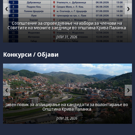
some
‹
›
functionality
will
disappear
Соопштение за спроведување на избори за членови на
from the
Советите на месните заедници во општина Крива Паланка
website.
ЈУЛИ 31, 2026
Marketing
Конкурси / Објави
By sharing
your
interests and
behavior as
you visit our
‹
›
site, you
increase the
chance of
seeing
Јавен повик за аплицирање на кандидати за волонтирање во
Општина Крива Паланка
personalized
content and
ЈУЛИ 28, 2026
offers.