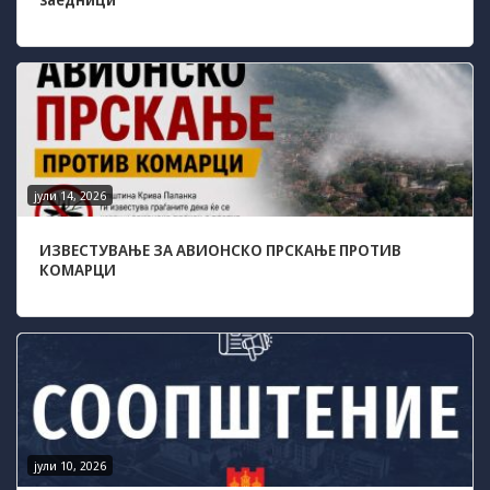
да Ви
овозможиме да
ги добиете
услугите кои сте
ги побарале
преку нашата веб
страница. Без
овие колачиња,
услугите кои сте
јули 14, 2026
ги побарале нема
да може да Ви
ИЗВЕСТУВАЊЕ ЗА АВИОНСКО ПРСКАЊЕ ПРОТИВ
бидат
КОМАРЦИ
испорачани.
Овие колачиња
автоматски ќе
бидат избришани
од Вашиот уред
со прекинување
на тековната
сесија или
затворање на
прелистувачот.
јули 10, 2026
Овие колачиња