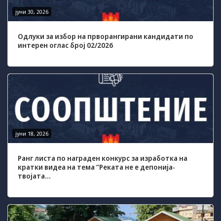
us to
јуни 30, 2026
improve
the
website's
Одлуки за избор на прворангирани кандидати по
functionality
интерен оглас број 02/2026
and
structure,
based on
how the
website is
used.
Experience
јуни 18, 2026
In order for
our website
Ранг листа по награден конкурс за изработка на
to perform
кратки видеа на тема “Реката не е депонија-
as well as
твојата...
possible
during your
visit. If you
refuse these
cookies,