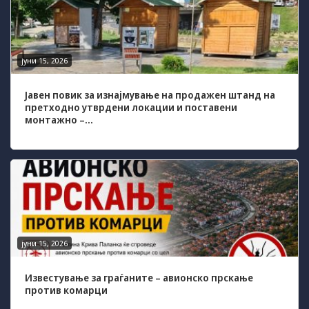
some
functionality
will
disappear
from the
јуни 15, 2026
website.
Јавен повик за изнајмување на продажен штанд на
претходно утврдени локации и поставени
Marketing
монтажно –...
By sharing
your
interests and
behavior as
you visit our
site, you
increase the
chance of
seeing
јуни 15, 2026
personalized
content and
offers.
Известување за граѓаните – авионско прскање
против комарци