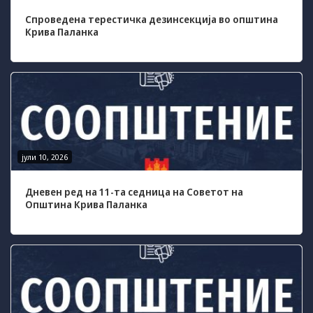
може да се
Спроведена терестичка дезинсекција во општина
користат за
Крива Паланка
запомнување на
Вашите
претходни
активности како
што е на пример
пополнување на
апликација за
вработување
(„Apply for this
job“), при
јули 10, 2026
враќање на
претходната
Дневен ред на 11-та седница на Советот на
страница за
Општина Крива Паланка
време на истата
сесија (користење
на „go back“
опција).
Statistics
In order for