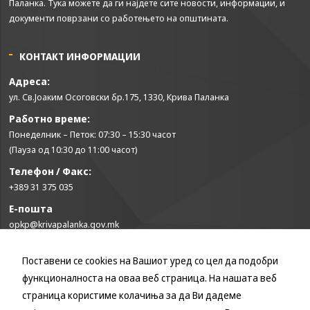
Паланка. Тука можете да ги најдете сите новости, информации, и
документи поврзани со работењето на општината.
КОНТАКТ ИНФОРМАЦИИ
Адреса:
ул. Св.Јоаким Осоговски бр.175, 1330, Крива Паланка
Работно време:
Понеделник – Петок: 07:30 – 15:30 часот
(Пауза од 10:30 до 11:00 часот)
Телефон / Факс:
+389 31 375 035
Е-пошта
opkp@krivapalanka.gov.mk
Поставени се cookies на Вашиот уред со цел да подобри
КОРИСНИ ЛИНКОВИ
функционалноста на оваа веб страница. На нашата веб
Влада на Република Северна Македонија
страница користиме колачиња за да Ви дадеме
Собрание на Република Северна Македонија