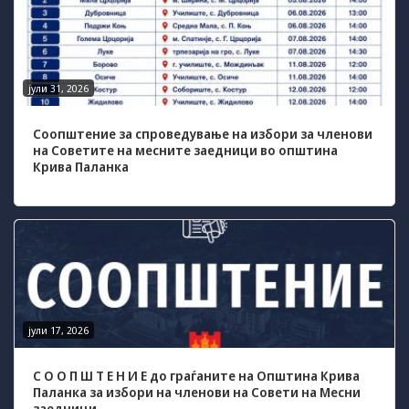
Задолжителни
Сесиските
колачиња се
привремени
колачиња, кои се
јули 31, 2026
зачувуваат во
датотеката на
колачето на
Соопштение за спроведување на избори за членови
Вашиот интернет
на Советите на месните заедници во општина
Крива Паланка
пребарувач
додека не ја
завршите сесијата
на него. Овие
колачиња се
задолжителни за
одредени
апликации или
функционалности
на нашата веб-
јули 17, 2026
страница за
нејзина правилна
работа.Сесиските
С О О П Ш Т Е Н И Е до граѓаните на Општина Крива
Паланка за избори на членови на Совети на Месни
колачиња се
заедници
користат со цел