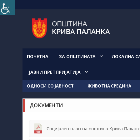
Прескокнете
на
содржината
ПОЧЕТНА
ЗА ОПШТИНАТА
ЛОКАЛНА С
ЈАВНИ ПРЕТПРИЈАТИЈА
ОДНОСИ СО ЈАВНОСТ
ЖИВОТНА СРЕДИНА
ДОКУМЕНТИ
Социјален план на општина Крива Паланк