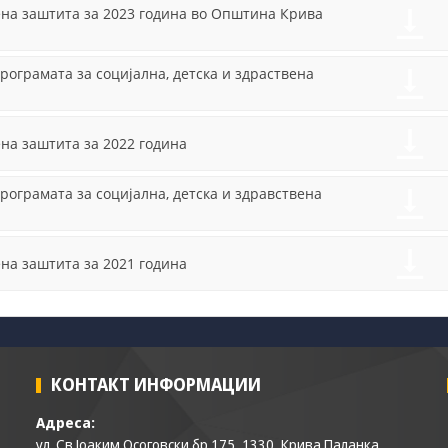
Задолжителни
вена заштита за 2023 година во Општина Крива
Сесиските
колачиња се
привремени
рограмата за социјална, детска и здраствена
колачиња, кои се
зачувуваат во
датотеката на
ена заштита за 2022 година
колачето на
Вашиот интернет
пребарувач
рограмата за социјална, детска и здравствена
додека не ја
завршите сесијата
на него. Овие
колачиња се
ена заштита за 2021 година
задолжителни за
одредени
апликации или
функционалности
на нашата веб-
страница за
КОНТАКТ ИНФОРМАЦИИ
нејзина правилна
работа.Сесиските
Адреса:
колачиња се
ул. Св.Јоаким Осоговски бр.175, 1330, Крива Паланка
користат со цел