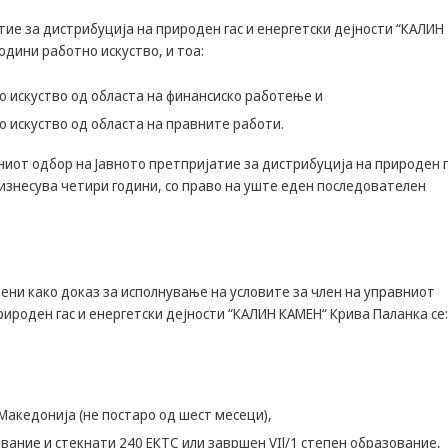
може да се
користат за
ие за дистрибуција на природен гас и енергетски дејности “КАЛИН
запомнување на
одини работно искуство, и тоа:
Вашите
претходни
о искуство од областа на финансиско работење и
активности како
што е на пример
о искуство од областа на правните работи.
пополнување на
апликација за
от одбор на Јавното претпријатие за дистрибуција на природен г
вработување
изнесува четири години, со право на уште еден последователен
(„Apply for this
job“), при
враќање на
претходната
страница за
ни како доказ за исполнување на условите за член на управниот
време на истата
сесија (користење
рироден гас и енергетски дејности “КАЛИН КАМЕН“ Крива Паланка се:
на „go back“
опција).
Македонија (не постаро од шест месеци),
Statistics
In order for
ание и стекнати 240 ЕКТС или завршен VIl/1 степен образование,