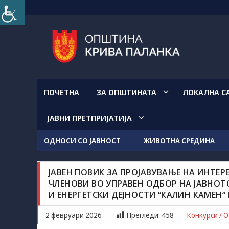
Прескокнете
на
содржината
ПОЧЕТНА
ЗА ОПШТИНАТА
ЛОКАЛНА С
ЈАВНИ ПРЕТПРИЈАТИЈА
ОДНОСИ СО ЈАВНОСТ
ЖИВОТНА СРЕДИНА
Конкурси / Објави
Новости / Настани
Grozdancho Hristovski
февруари 2, 2026
ЈАВЕН ПОВИК ЗА ПРОЈАВУВАЊЕ НА ИНТЕР
ЧЛЕНОВИ ВО УПРАВЕН ОДБОР НА ЈАВНОТ
Јавен повик за пројавување на интерес за прија
И ЕНЕРГЕТСКИ ДЕЈНОСТИ “КАЛИН КАМЕН“
Јавното претпријатие за дистрибуција на природ
2 февруари 2026
Прегледи:
458
Конкурси / 