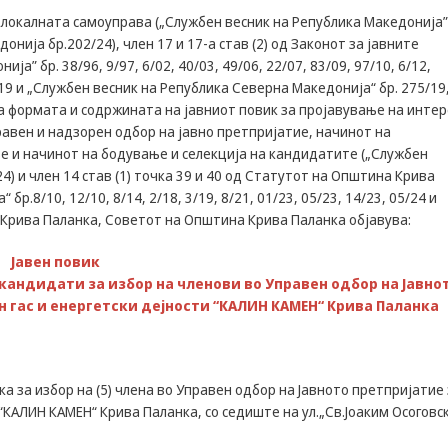
Задолжителни
за локалната самоуправа („Службен весник на Република Македонија”
Сесиските
нија бр.202/24), член 17 и 17-а став (2) од Законот за јавните
колачиња се
а” бр. 38/96, 9/97, 6/02, 40/03, 49/06, 22/07, 83/09, 97/10, 6/12,
привремени
35/19 и „Службен весник на Република Северна Македонија“ бр. 275/19
колачиња, кои се
зачувуваат во
 за формата и содржината на јавниот повик за пројавување на интер
датотеката на
равен и надзорен одбор на јавно претпријатие, начинот на
колачето на
е и начинот на бодување и селекција на кандидатите („Службен
Вашиот интернет
) и член 14 став (1) точка 39 и 40 од Статутот на Општина Крива
пребарувач
р.8/10, 12/10, 8/14, 2/18, 3/19, 8/21, 01/23, 05/23, 14/23, 05/24 и
додека не ја
 Крива Паланка, Советот на Општина Крива Паланка објавува:
завршите сесијата
на него. Овие
колачиња се
Јавен повик
задолжителни за
 кандидати за избор на членови во Управен одбор на Јавно
одредени
 гас и енергетски дејности “КАЛИН КАМЕН“ Крива Паланка
апликации или
функционалности
на нашата веб-
страница за
а за избор на (5) члена во Управен одбор на Јавното претпријатие
нејзина правилна
работа.Сесиските
“КАЛИН КАМЕН“ Крива Паланка, со седиште на ул.„Св.Јоаким Осоговс
колачиња се
користат со цел