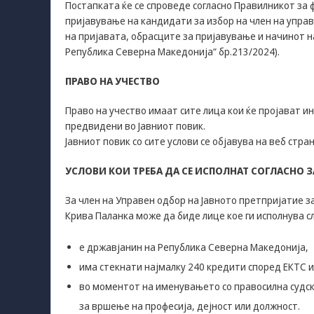
Постапката ќе се спроведе согласно Правилникот за 
пријавување на кандидати за избор на член на упра
на пријавата, обрасците за пријавување и начинот н
Република Северна Македонија“ бр.213/2024).
ПРАВО НА УЧЕСТВО
Право на учество имаат сите лица кои ќе пројават и
предвидени во Јавниот повик.
Јавниот повик со сите услови се објавува на веб стр
УСЛОВИ КОИ ТРЕБА ДА СЕ ИСПОЛНАТ СОГЛАСНО З
За член на Управен одбор на Јавното претпријатие з
Крива Паланка може да биде лице кое ги исполнува с
е државјанин на Република Северна Македонија,
има стекнати најмалку 240 кредити според ЕКТС и
во моментот на именувањето со правосилна судск
за вршење на професија, дејност или должност.