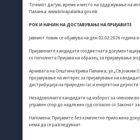
Точниот датум, време и место на оддржување на инт
Паланка: www.krivapalanka.gov.mk.
РОК И НАЧИН НА ДОСТАВУВАЊЕ НА ПРИЈАВИТЕ
Јавниот повик се објавува на ден 02.02.2026 година и
Пријавените кандидати соодветната документација 
со пополнета Пријава на образец за пријавување (која
Архивата на Општина Крива Паланка, ул.„Св.Јоаким Осо
пројавување на интерес за пријавување на кандидати
дистрибуција на природен гас и енергетски дејности
Незадоволните кандидати од изборот за членoви во
управен спор до надлежен суд согласно со Законот за
Напомена: Пријавите без комплетно приложена докум
нема да се разгледуваат.