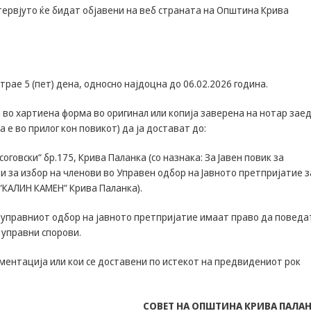
some
ервјуто ќе бидат објавени на веб страната на Општина Крива
functionality
will
disappear
from the
website.
 трае 5 (пет) дена, односно најдоцна до 06.02.2026 година.
во хартиена форма во оригинал или копија заверена на нотар зае
Marketing
 е во прилог кон повикот) да ја достават до:
By sharing
your
говски“ бр.175, Крива Паланка (со назнака: За Јавен повик за
interests and
behavior as
 за избор на членови во Управен одбор на Јавното претпријатие з
you visit our
 “КАЛИН КАМЕН“ Крива Паланка).
site, you
increase the
 управниот одбор на јавното претпријатие имаат право да поведа
chance of
 управни спорови.
seeing
personalized
ентација или кои се доставени по истекот на предвидениот рок
content and
offers.
СОВЕТ НА ОПШТИНА КРИВА ПАЛА