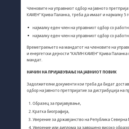
Членовите на управниот одбор на Јавното претпријат
КАМЕН“ Крива Паланка, треба да имаат и најмалку 5 г
најмалку еден член на управниот одбор со работн
најмалку еден член на управниот одбор со работн
Времетраењето на мандатот на членовите на управни
и енергетски дејности “КАЛИН КАМЕН“ Крива Паланка 
мандат.
НАЧИН НА ПРИЈАВУВАЊЕ НА ЈАВНИОТ ПОВИК
Задолжителни документи кои треба да бидат доставе
одбор на Јавното претпријатие за дистрибуција на п
Образец за пријавување,
Кратка биографија,
Уверение за државјанство на Република Северна 
Уверение или диплома за завршено високо образов