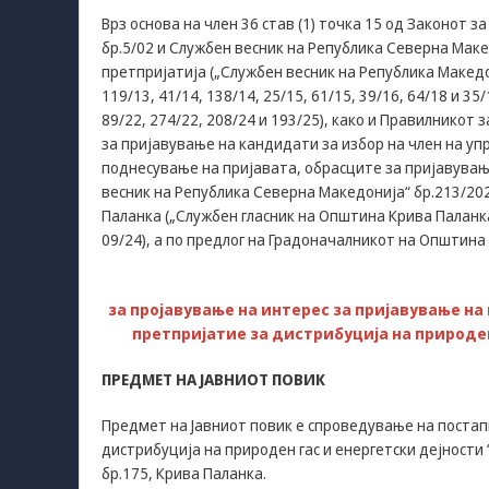
Врз основа на член 36 став (1) точка 15 од Законот 
бр.5/02 и Службен весник на Република Северна Македо
претпријатија („Службен весник на Република Македониј
119/13, 41/14, 138/14, 25/15, 61/15, 39/16, 64/18 и 
89/22, 274/22, 208/24 и 193/25), како и Правилникот
за пријавување на кандидати за избор на член на уп
поднесување на пријавата, обрасците за пријавувањ
весник на Република Северна Македонија“ бр.213/2024
Паланка („Службен гласник на Општина Крива Паланка“ б
09/24), а по предлог на Градоначалникот на Општина
за пројавување на интерес за пријавување на
претпријатие за дистрибуција на природен
ПРЕДМЕТ НА ЈАВНИОТ ПОВИК
Предмет на Јавниот повик е спроведување на постапк
дистрибуција на природен гас и енергетски дејности 
бр.175, Крива Паланка.