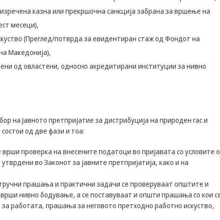
us to
у изречена казна или прекршочна санкција забрана за вршење на
improve
the
ест месеци),
website's
скуство (Преглед/потврда за евидентиран стаж од Фондот на
functionality
and
на Македонија),
structure,
ени од овластени, односно акредитирани институции за нивно
based on
how the
website is
used.
бор на Јавното претпријатие за дистрибуција на природен гас и
Experience
состои од две фази и тоа:
In order for
our website
е врши проверка на внесените податоци во пријавата со условите 
to perform
 утврдени во Законот за јавните претпријатија, како и на
as well as
possible
 стручни прашања и практични задачи се проверуваат општите и
during your
врши нивно бодување, а се поставуваат и општи прашања со кои с
visit. If you
 за работата, прашања за неговото претходно работно искуство,
refuse these
cookies,