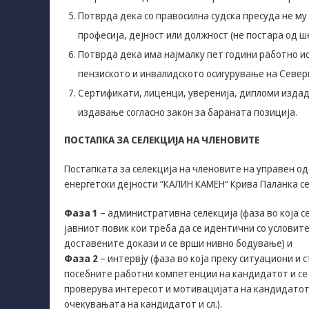
Потврда дека со правосилна судска пресуда не м
професија, дејност или должност (не постара од ш
Потврда дека има најмалку пет години работно и
пензиското и инвалидското осигурување на Север
Сертификати, лиценци, уверенија, дипломи издад
издавање согласно закон за бараната позиција.
ПОСТАПКА ЗА СЕЛЕКЦИЈА НА ЧЛЕНОВИТЕ
Постапката за селекција на членовите на управен од
енергетски дејности “КАЛИН КАМЕН“ Крива Паланка се 
Фаза 1
– административна селекција (фаза во која с
јавниот повик кои треба да се идентични со условите
доставените докази и се врши нивно бодување) и
Фаза 2
– интервју (фаза во која преку ситуациони и
посебните работни компетенции на кандидатот и се 
проверува интересот и мотивацијата на кандидатот
очекувањата на кандидатот и сл.).