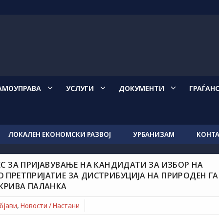
АМОУПРАВА
УСЛУГИ
ДОКУМЕНТИ
ГРАЃАН
ЛОКАЛЕН ЕКОНОМСКИ РАЗВОЈ
УРБАНИЗАМ
КОНТ
ЕС ЗА ПРИЈАВУВАЊЕ НА КАНДИДАТИ ЗА ИЗБОР НА
О ПРЕТПРИЈАТИЕ ЗА ДИСТРИБУЦИЈА НА ПРИРОДЕН ГА
вување на кандидати за избор на членови во Управен одбор на
 КРИВА ПАЛАНКА
ен гас и енергетски дејности “КАЛИН КАМЕН“ Крива Паланка
Објави
,
Новости / Настани