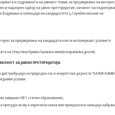
формата и содржината на јавниот повик за пројавување на интерес
да Ви
вен и надзорен одбор на јавно претпријатие, начинот на поднесув
овозможиме да
а бодување и селекција на кандидатите („Службен весник на
ги добиете
услугите кои сте
ги побарале
преку нашата веб
страница. Без
овие колачиња,
нтерес за пријавување на кандидати кои ги исполнуваат условите
услугите кои сте
ги побарале нема
аната на Општина Крива Паланка www.krivapalanka.gov.mk.
да може да Ви
бидат
АКОНОТ ЗА ЈАВНИ ПРЕТПРИЈАТИЈА
испорачани.
Овие колачиња
а дистрибуција на природен гас и енергетски дејности “КАЛИН КАМЕ
автоматски ќе
бидат избришани
ледниве услови:
од Вашиот уред
со прекинување
на тековната
ли завршен Vll/1 степен образование,
сесија или
затворање на
а пресуда не му е изречена казна или прекршочна санкција забран
прелистувачот.
Овие колачиња