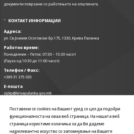
може да се
документи поврзани со работењето на општината.
користат за
запомнување на
Вашите
КОНТАКТ ИНФОРМАЦИИ
претходни
активности како
Адреса:
што е на пример
ул. Св.Јоаким Осоговски бр.175, 1330, Крива Паланка
пополнување на
Работно време:
апликација за
вработување
Понеделник – Петок: 07:30 – 15:30 часот
(„Apply for this
(Пауза од 10:30 до 11:00 часот)
job“), при
Телефон / Факс:
враќање на
претходната
+389 31 375 035
страница за
Е-пошта
време на истата
opkp@krivapalanka.gov.mk
сесија (користење
на „go back“
опција).
Поставени се cookies на Вашиот уред со цел да подобри
КОРИСНИ ЛИНКОВИ
функционалноста на оваа веб страница. На нашата веб
Влада на Република Северна Македонија
страница користиме колачиња за да Ви дадеме
Statistics
Собрание на Република Северна Македонија
In order for
најрелевантно искуство со запомнување на Вашите