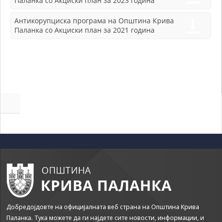
Паланка со Акциски план за 2023 година
да Ви
овозможиме да
Антикорупциска програма на Општина Крива
ги добиете
Паланка со Акциски план за 2021 година
услугите кои сте
ги побарале
преку нашата веб
страница. Без
овие колачиња,
услугите кои сте
ги побарале нема
да може да Ви
бидат
испорачани.
Овие колачиња
автоматски ќе
бидат избришани
од Вашиот уред
со прекинување
на тековната
сесија или
затворање на
Добредојдовте на официјалната веб страна на Општина Крива
прелистувачот.
Овие колачиња
Паланка. Тука можете да ги најдете сите новости, информации, и