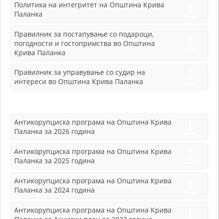
Политика на интегритет на Општина Крива
Задолжителни
Паланка
Сесиските
колачиња се
привремени
Правилник за постапување со подароци,
колачиња, кои се
погодности и гостопримства во Општина
зачувуваат во
Крива Паланка
датотеката на
колачето на
Правилник за управување со судир на
Вашиот интернет
интереси во Општина Крива Паланка
пребарувач
додека не ја
завршите сесијата
на него. Овие
Антикорупциска програма на Општина Крива
колачиња се
Паланка за 2026 година
задолжителни за
одредени
Антикорупциска програма на Општина Крива
апликации или
Паланка за 2025 година
функционалности
на нашата веб-
Антикорупциска програма на Општина Крива
страница за
Паланка за 2024 година
нејзина правилна
работа.Сесиските
Антикорупциска програма на Општина Крива
колачиња се
користат со цел