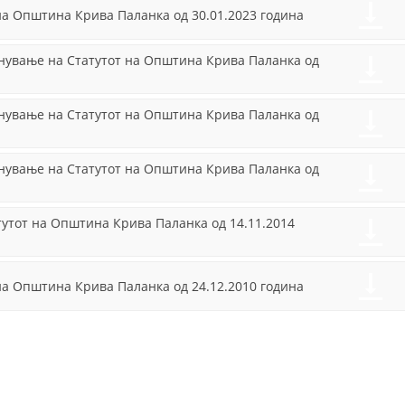
or
на Општина Крива Паланка од 30.01.2023 година
да Ви
decrea
овозможиме да
ги добиете
volume
лнување на Статутот на Општина Крива Паланка од
услугите кои сте
ги побарале
преку нашата веб
лнување на Статутот на Општина Крива Паланка од
страница. Без
овие колачиња,
услугите кои сте
лнување на Статутот на Општина Крива Паланка од
ги побарале нема
да може да Ви
бидат
тутот на Општина Крива Паланка од 14.11.2014
испорачани.
Овие колачиња
автоматски ќе
бидат избришани
на Општина Крива Паланка од 24.12.2010 година
од Вашиот уред
со прекинување
на тековната
сесија или
затворање на
прелистувачот.
Овие колачиња