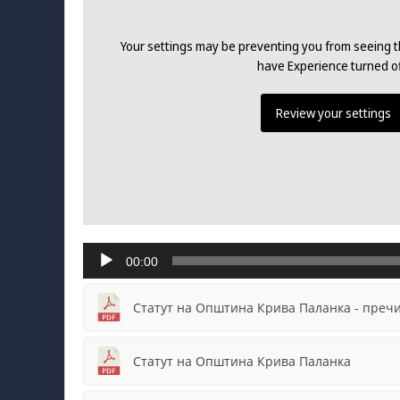
Your settings may be preventing you from seeing th
have Experience turned of
Review your settings
Audio
00:00
Player
Статут на Општина Крива Паланка - пречи
Статут на Општина Крива Паланка