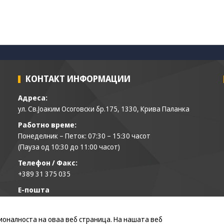
може да се
користат за
запомнување на
Вашите
претходни
активности како
што е на пример
пополнување на
КОНТАКТ ИНФОРМАЦИИ
апликација за
вработување
Адреса:
(„Apply for this
ул. Св.Јоаким Осоговски бр.175, 1330, Крива Паланка
job“), при
враќање на
Работно време:
претходната
Понеделник – Петок: 07:30 – 15:30 часот
страница за
(Пауза од 10:30 до 11:00 часот)
време на истата
сесија (користење
Телефон / Факс:
на „go back“
+389 31 375 035
опција).
Е-пошта
opkp@krivapalanka.gov.mk
Statistics
In order for
ционалноста на оваа веб страница. На нашата веб