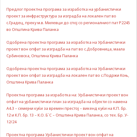
us to
improve
Предлог проектна програма за изработка на урбанистички
the
проект за инфраструктура за изградба на локален пат во
website's
с.Градец, преку м.в. Милевци до спој со регионалниот пат Р2245
functionality
во Општина Крива Паланка
and
structure,
Одобрена проектна програма за изработка на Урбанистички
based on
проект вон опфат за изградба на пат во с.Добровница, маала
how the
website is
Србиновска, Општина Крива Паланка
used.
Одобрена проектна програма за изработка на Урбанистички
проект вон опфат за изградба на локален пат во с.Подржи Коњ,
Experience
Општина Крива Паланка
In order for
our website
Проектна програма за изработка на: Урбанистички проект вон
to perform
опфат на урбанистички план за изградба на објекти со намена
as well as
А4.3 – семејни куќи за времен престој – викенд куќи на К.П. бр.
possible
12 и К.П. бр. 13 – К.О. Б`С – Општина Крива Паланка, со тех. Бр. У-
during your
12/24
visit. If you
refuse these
cookies,
Проектна програма Урбанистички проект вон опфат на