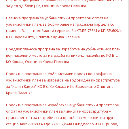
Задолжителни
за дел од блок ј-06, Општина Крива Паланка
Сесиските
колачиња се
Планска програма за урбанистички проект вон опфат на
привремени
урбанистички план, за формирање на градежна парцела со
колачиња, кои се
намена г3.1, автомобилски сервиси, ба КП.БР.735/4 и КП.БР.609/4
зачувуваат во
датотеката на
К.О. Варовиште, Општина Крива Паланка
колачето на
Вашиот интернет
Предлог планска програма за изработка на урбанистички план
пребарувач
вон населено место за изградба на викенд населба во КО Б`с,
додека не ја
КО Кркља, Општина Крива Паланка
завршите сесијата
на него. Овие
Проектна програма за Урбанистички проект вон опфат на
колачиња се
задолжителни за
урбанистички план за изградба на водоводна инфраструктура
одредени
за “Калин Камен” KO Б’с, Ко Кркља и Ко Варовиште Општина
апликации или
Крива Паланка
функционалности
на нашата веб-
Проектна програма за изработка на урбанистички проект вон
страница за
опфат на урбанистички план за линиска инфраструктура –
нејзина правилна
пристапен пат за потреби на изградба на железничка пруга
работа.Сесиските
колачиња се
стационажа77+689,40 до 77+807,64 КО Жидилово и КО Трново,
користат со цел