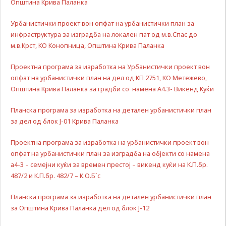
Општина Крива Паланка
да Ви
овозможиме да
Урбанистички проект вон опфат на урбанистички план за
ги добиете
инфраструктура за изградба на локален пат од м.в.Спас до
услугите кои сте
м.в.Крст, КО Конопница, Општина Крива Паланка
ги побарале
преку нашата веб
Проектна програма за изработка на Урбанистички проект вон
страница. Без
овие колачиња,
опфат на урбанистички план на дел од КП 2751, КО Метежево,
услугите кои сте
Општина Крива Паланка за градби со намена А4.3- Викенд Куќи
ги побарале нема
да може да Ви
Планска програма за изработка на детален урбанистички план
бидат
за дел од блок Ј-01 Крива Паланка
испорачани.
Овие колачиња
Проектна програма за изработка на урбанистички проект вон
автоматски ќе
опфат на урбанистички план за изградба на објекти со намена
бидат избришани
од Вашиот уред
а4-3 – семејни куќи за времен престој – викенд куќи на К.П.бр.
со прекинување
487/2 и К.П.бр. 482/7 – К.О.Б`с
на тековната
сесија или
Планска програма за изработка на детален урбанистички план
затворање на
за Општина Крива Паланка дел од блок Ј-12
прелистувачот.
Овие колачиња