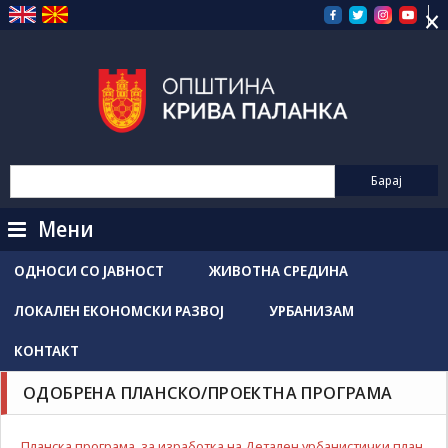
×
Прескокнете
на
содржината
Мени
ОДНОСИ СО ЈАВНОСТ
ЖИВОТНА СРЕДИНА
ЛОКАЛЕН ЕКОНОМСКИ РАЗВОЈ
УРБАНИЗАМ
КОНТАКТ
ОДОБРЕНА ПЛАНСКО/ПРОЕКТНА ПРОГРАМА
Планска програма за изработка на Детален урбанистички план