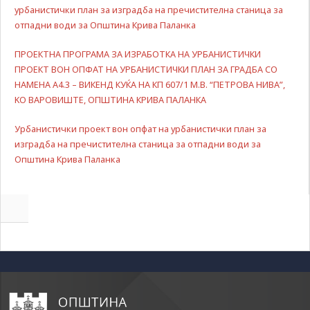
some
урбанистички план за изградба на пречистителна станица за
functionality
отпадни води за Општина Крива Паланка
will
disappear
ПРОЕКТНА ПРОГРАМА ЗА ИЗРАБОТКА НА УРБАНИСТИЧКИ
from the
ПРОЕКТ ВОН ОПФАТ НА УРБАНИСТИЧКИ ПЛАН ЗА ГРАДБА СО
website.
НАМЕНА А4.3 – ВИКЕНД КУЌА НА КП 607/1 М.В. “ПЕТРОВА НИВА”,
KO ВАРОВИШТЕ, ОПШТИНА КРИВА ПАЛАНКА
Marketing
Урбанистички проект вон опфат на урбанистички план за
By sharing
изградба на пречистителна станица за отпадни води за
your
interests and
Општина Крива Паланка
behavior as
you visit our
site, you
increase the
chance of
seeing
personalized
content and
offers.