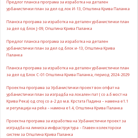
Предлог планска програма за изработка на детален
може да се
користат за
урбанистички план за дел од лок И-13, Општина Крива Паланка
запомнување на
Вашите
Планска програма за изработка на детален урбанистички план
претходни
за дел од блок Ј-09, Општина Крива Паланка
активности како
што е на пример
Предлог планска програма за изработка на детален
пополнување на
урбанистички план за дел од блок и-13, Општина Крива
апликација за
Паланка
вработување
(„Apply for this
job“), при
Планска програма за изработка на детален урбанистички план
враќање на
за дел од Блок С-01 Општина Крива Паланка, период 2024-2029
претходната
страница за
Проектна програма за Урбанистички проект вон опфат на
време на истата
урбанистички план за изградба на локален пат ( со а.б мост на
сесија (користење
Крива Река) од спој со a-2 до м.в. Крстата Падина – намена е1.1
на „go back“
и регулација на рeka – намена е1.4, Општина Крива Паланка
опција).
Проектна програма за изработма на Урбанистички проект за
изградба на линиска инфраструктура – Главен колекторски
Statistics
систем за Општина Крива Паланка
In order for