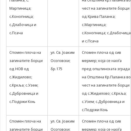
Паланка; с.
на Општина Кр.Паланка во
може да се
користат за
Мартиница;
чест на загинатите борци
запомнување на
с.Конопница;
од Крива Паланка;
Вашите
с.Длабочица и
претходни
с.Мартиница;
активности како
с.Псача
с.Конопница; с.Длабочица
што е на пример
и с.Псача
пополнување на
апликација за
Спомен плоча на
ул. Св. Јоаким
вработување
Спомен плоча од сив
(„Apply for this
загинатите борци
Осоговски;
мермер; која се наоѓа
job“), при
од НОВ од
бр.175
пред општинската зграда
враќање на
претходната
с.Жидилово;
на Општина Кр.Паланка во
страница за
с.Кркља; с.Узем;
чест на загинатите борци
време на истата
сесија (користење
с.Дубровница и
од с.Жидилово; с.Кркља;
на „go back“
с.Подржи Коњ
с.Узем; с.Дубровница и
опција).
с.Подржи Коњ
Спомен плоча на
ул. Св. Јоаким
Спомен плоча од сив
Statistics
In order for
загинатите борци
Осоговски;
мермер; која се наоѓа