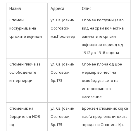
Задолжителни
Назив
Адреса
Опис
Сесиските
колачиња се
Спомен
ул. Св. Јоаким
привремени
Спомен костурница во
колачиња, кои се
костурница на
Осоговски
вид на храм во чест на
зачувуваат во
српските војници
м.в.Пролетер
загинатите српски
датотеката на
колачето на
војници во период од
Вашиот интернет
1912 до 1918 година
пребарувач
додека не ја
Спомен плоча за
ул. Св. Јоаким
Спомен плоча од црн
завршите сесијата
на него. Овие
ослободените
Осоговски;
мермер во чест на
колачиња се
интернирци
бр.173
ослободувањето на
задолжителни за
одредени
интернираното
апликации или
население
функционалности
на нашата веб-
Споменик на
ул. Св. Јоаким
Бронзен споменик кој се
страница за
нејзина правилна
борците од НОВ
Осоговски;
наоѓа пред општинската
работа.Сесиските
од
бр.175
зграда на Општина Кр.
колачиња се
користат со цел