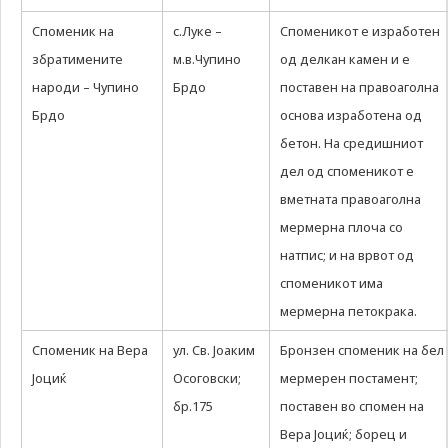
Споменик на
с.Луке –
Споменикот е изработен
збратимените
м.в.Чупино
од делкан камен и е
народи – Чупино
Брдо
поставен на правоаголна
Брдо
основа изработена од
бетон. На средишниот
дел од споменикот е
вметната правоаголна
мермерна плоча со
натпис; и на врвот од
споменикот има
мермерна петокрака.
Споменик на Вера
ул. Св. Јоаким
Бронзен споменик на бел
Јоциќ
Осоговски;
мермерен постамент;
бр.175
поставен во спомен на
Вера Јоциќ; борец и