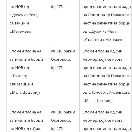
us to
од НОВ од
бр.175
пред општинската зграда
improve
the
с.Дурачка Река;
на Општина Кр.Паланка во
website's
с.Станци и
чест на загинатите борци
functionality
and
с.Метежево
од с.Дурачка Река;
structure,
с.Станци и с.Метежево
based on
how the
Спомен плоча на
ул. Св. Јоаким
Спомен плоча од сив
website is
used.
загинатите борци
Осоговски;
мермер; која се наоѓа
од НОВ од
бр.175
пред општинската зграда
с.Трново;
на Општина Кр.Паланка во
Experience
с.Киселица и
In order for
чест на загинатите борци
our website
с.Мала Црцорија
од с.Трново; с.Киселица и
to perform
с.Мала Црцорија
as well as
possible
Спомен плоча на
ул. Св. Јоаким
during your
Спомен плоча од сив
visit. If you
загинатите борци
Осоговски;
мермер; која се наоѓа
refuse these
од НОВ од с.Луке;
бр.175
пред општинската зграда
cookies,