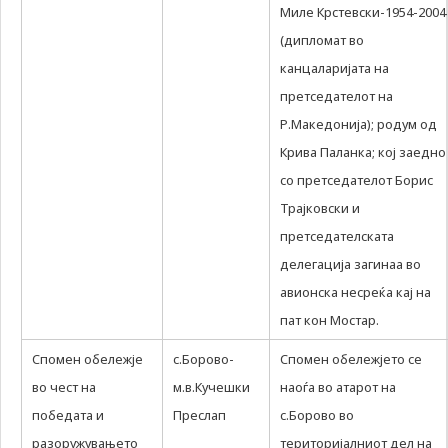
Миле Крстевски-1954-2004
(дипломат во
канцаларијата на
претседателот на
Р.Македонија); родум од
Крива Паланка; кој заедно
со претседателот Борис
Трајковски и
претседателската
делегација загинаа во
авионска несреќа кај на
пат кон Мостар.
Спомен обележје
с.Борово-
Спомен обележјето се
во чест на
м.в.Кучешки
наоѓа во атарот на
победата и
Преслап
с.Борово во
разоружувањето
територијалниот дел на