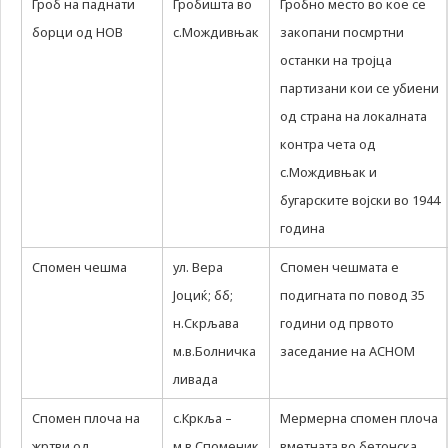
Гроб на паднати
Гробишта во
Гробно место во кое се
борци од НОВ
с.Мождивњак
закопани посмртни
останки на тројца
партизани кои се убиени
од страна на локалната
контра чета од
с.Мождивњак и
бугарските војски во 1944
година
Спомен чешма
ул. Вера
Спомен чешмата е
Јоциќ; бб;
подигната по повод 35
н.Скрљава
години од првото
м.в.Болничка
заседание на АСНОМ
ливада
Спомен плоча на
с.Кркља –
Мермерна спомен плоча
жртви од
м.в.Споменик
вметната во бетонска