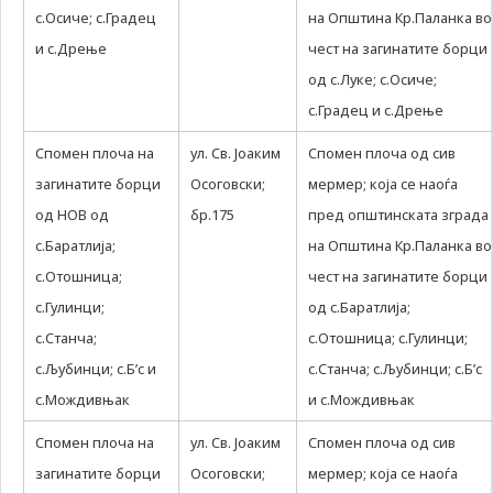
some
с.Осиче; с.Градец
на Општина Кр.Паланка во
functionality
и с.Дрење
чест на загинатите борци
will
disappear
од с.Луке; с.Осиче;
from the
с.Градец и с.Дрење
website.
Спомен плоча на
ул. Св. Јоаким
Спомен плоча од сив
загинатите борци
Осоговски;
мермер; која се наоѓа
Marketing
By sharing
од НОВ од
бр.175
пред општинската зграда
your
с.Баратлија;
на Општина Кр.Паланка во
interests and
behavior as
с.Отошница;
чест на загинатите борци
you visit our
с.Гулинци;
од с.Баратлија;
site, you
increase the
с.Станча;
с.Отошница; с.Гулинци;
chance of
с.Љубинци; с.Б’с и
с.Станча; с.Љубинци; с.Б’с
seeing
personalized
с.Мождивњак
и с.Мождивњак
content and
offers.
Спомен плоча на
ул. Св. Јоаким
Спомен плоча од сив
загинатите борци
Осоговски;
мермер; која се наоѓа