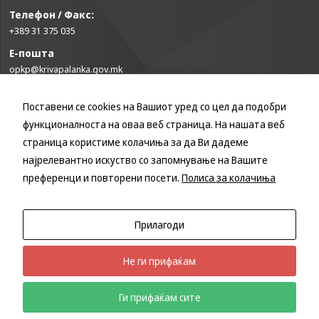
Телефон / Факс:
+389 31 375 035
Е-пошта
opkp@krivapalanka.gov.mk
Поставени се cookies на Вашиот уред со цел да подобри
КОРИСНИ ЛИНКОВИ
функционалноста на оваа веб страница. На нашата веб
Влада на Република Северна Македонија
страница користиме колачиња за да Ви дадеме
Собрание на Република Северна Македонија
најрелевантно искуство со запомнување на Вашите
Министерство за финансии
преференци и повторени посети.
Полиса за колачиња
Министерство за транспорт и врски
Министерство за локална самоуправа
Министерство за информатичко општество и администрација
Прилагоди
Министерство за образование и наука
Не ги прифаќам
Ги прифаќам сите
Општина Крива Паланка
Изработено од
Мартин Марковски
Телефонски именик
Корисни линкови