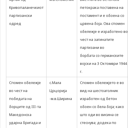
Кривопаланечкиот
петокрака поставена на
партизански
постамент и е обоена со
одред
црвена боја. Ова спомен
обележје е изработено во
чест на загинатите
партизани во
борбата со германските
војски на 3 Октомври 1944
г.
Спомен обележје
с.Мала
Спомен обележјето е во
во чест на
Црцорија
вид на шестоаголник
победата на
-м.в.Ширина
изработен од бетон
борците од III-та
обоен со бела боја; како
Македонска
што оди во висина се
ударна бригада и
стеснува; додека по