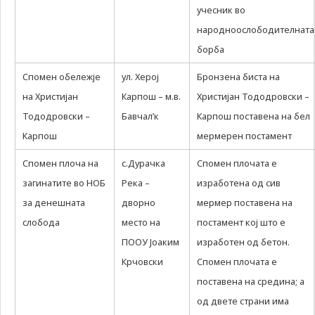
учесник во
народноослободителната
борба
Спомен обележје
ул. Херој
Бронзена биста на
на Христијан
Карпош – м.в.
Христијан Тододровски –
Тододровски –
Бавчал’к
Карпош поставена на бел
Карпош
мермерен постамент
Спомен плоча на
с.Дурачка
Спомен плочата е
загинатите во НОБ
Река –
изработена од сив
за денешната
дворно
мермер поставена на
слобода
место на
постамент кој што е
ПООУ Јоаким
изработен од бетон.
Крчовски
Спомен плочата е
поставена на средина; а
од двете страни има