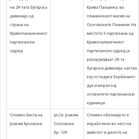
на 29-тата бугарска
Крива Палаанка; во
дивизија од
планинскиот масив на
страна на
Осоговските Планини. На
Кривопаланечкиот
местото 5 партизани од
партизански
Кривопаланечкиот
одред
партизански одред ја
разоружуваат 29-та
бугарска дивизија; настан
кој го подига борбениот
дух и морал кај
останатите партизански
единици.
Спомен биста на
ул.Св. Јоаким
Спомен обележјето е
Јоаким Крчовски
Осоговски
изработено во чест на
бр. 139
животот и делото на