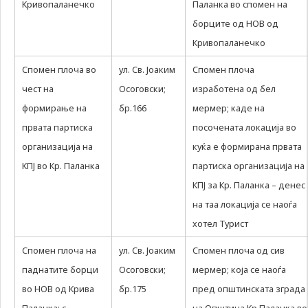
Кривопаланечко
Паланка во спомен на
да Ви
борците од НОВ од
овозможиме да
ги добиете
Кривопаланечко
услугите кои сте
ги побарале
Спомен плоча во
ул. Св. Јоаким
Спомен плоча
преку нашата веб
чест на
Осоговски;
изработена од бел
страница. Без
овие колачиња,
формирање на
бр.166
мермер; каде на
услугите кои сте
првата партиска
посочената локација во
ги побарале нема
да може да Ви
организација на
куќа е формирана првата
бидат
КПЈ во Кр. Паланка
партиска организација на
испорачани.
Овие колачиња
КПЈ за Кр. Паланка – денес
автоматски ќе
на таа локација се наоѓа
бидат избришани
од Вашиот уред
хотел Турист
со прекинување
на тековната
Спомен плоча на
ул. Св. Јоаким
Спомен плоча од сив
сесија или
паднатите борци
Осоговски;
мермер; која се наоѓа
затворање на
прелистувачот.
во НОВ од Крива
бр.175
пред општинската зграда
Овие колачиња