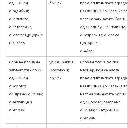
од НОВ од
бр.175
пред општинската зграда
с.Радибуш;
на Општина Кр.Паланка во
с.П’клиште;
чест на загинатите борци
с.Петралица;
од с.Радибуш; с.П’клиште;
с.Голема Црцорија
с.Петралица; с.Голема
и с.Габар
Црцорија и
с.Габар
Спомен плоча на
ул. Св. Јоаким
Спомен плоча од сив
загинатите борци
Осоговски;
мермер; која се наоѓа
од НОВ од
бр.175
пред општинската зграда
с.Борово;
на Општина Кр.Паланка во
с.Одрено; с.Опила;
чест на загинатите борци
с.Ветуница и
од с.Борово; с.Одрено;
с.Герман
с.Опила; с.Ветуница и
с.Герман