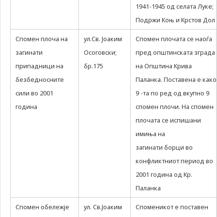
1941-1945 од селата Луке;
Подржи Коњ и Крстов Дол
Спомен плоча на
ул.Св. Јоаким
Спомен плочата се наоѓа
загинати
Осоговски;
пред општинската зграда
припадници на
бр.175
на Општина Крива
безбедносните
Паланка. Поставена е како
сили во 2001
9 -та по ред од вкупно 9
година
спомен плочи. На спомен
плочата се испишани
имиња на
загинати борци во
конфликтниот период во
2001 година од Кр.
Паланка
Спомен обележје
ул. Св.Јоаким
Споменикот е поставен