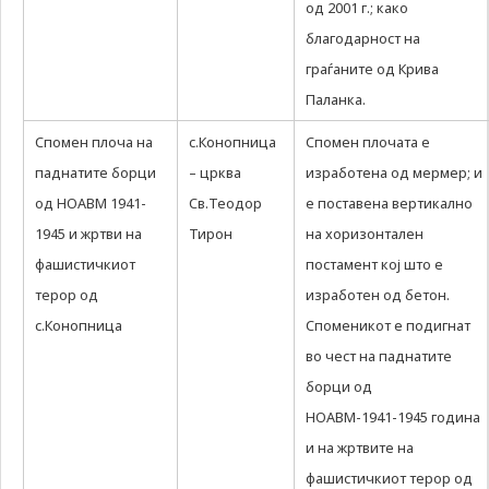
од 2001 г.; како
благодарност на
граѓаните од Крива
Паланка.
Спомен плоча на
с.Конопница
Спомен плочата е
паднатите борци
– црква
изработена од мермер; и
од НОАВМ 1941-
Св.Теодор
е поставена вертикално
1945 и жртви на
Тирон
на хоризонтален
фашистичкиот
постамент кој што е
терор од
изработен од бетон.
с.Конопница
Споменикот е подигнат
во чест на паднатите
борци од
НОАВМ-1941-1945 година
и на жртвите на
фашистичкиот терор од