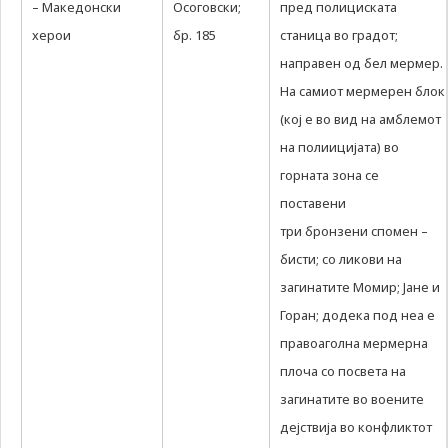
– Македонски
Осоговски;
пред полициската
херои
бр. 185
станица во градот;
направен од бел мермер.
На самиот мермерен блок
(кој е во вид на амблемот
на полиицијата) во
горната зона се
поставени
три бронзени спомен –
бисти; со ликови на
загинатите Момир; Јане и
Горан; додека под неа е
правоаголна мермерна
плоча со посвета на
загинатите во воените
дејствија во конфликтот