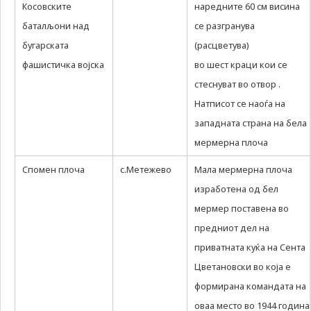
Косовските
наредните 60 см висина
баталљони над
се разгранува
бугарската
(расцветува)
фашистичка војска
во шест краци кои се
стеснуват во отвор .
Натписот се наоѓа на
западната страна на бела
мермерна плоча
Спомен плоча
с.Метежево
Мала мермерна плоча
изработена од бел
мермер поставена во
предниот дел на
приватната куќа на Сента
Цветановски во која е
формирана командата на
оваа место во 1944 година