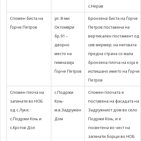
с.Нерав
Спомен биста на
ул. 8-ми
Бронзена биста на Ѓорче
Ѓорче Петров
Октомври
Петров поставена на
бр.91 –
вертикален постамент од
дворно
сив мермер; на неговата
место на
предна страна со мала
гимназија
бронзена плоча на која е
Ѓорче Петров
испишано името на Ѓорче
Петров
Спомен плоча на
с.Подржи
Спомен плочата е
загинати во НОБ
Коњ-
поставена на фасадата на
од с.Луке;
м.в.Задружен
Задружниот дом во село
с.Подржи Коњ и
Дом
Подржи Коњ; и е
с.Крстов Дол
посветена во чест на
загинати борци во НОБ