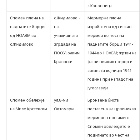
с.Конопница
Спомен плоча на
с.Жидилово –
Мермерна плоча
паднатите борци
на
изработена од сивкаст
од НОАВМ во
училишната
мермер во чест на
с.Жидилово
згрдада на
паднатите борци 1941-
ПООУ Јоаким
1944 во НОАБМ; жртви на
Крчовски
фашистичкиот терор и
загинати војници 1941
година при нападот на
Југославија
Спомен обележје
ул.8-ми
Бронзена биста
на Миле Крстевски
Октомври
поставена на црвеникав
мермерен постамент.
Спомен обележјето е
подигнато во чест на