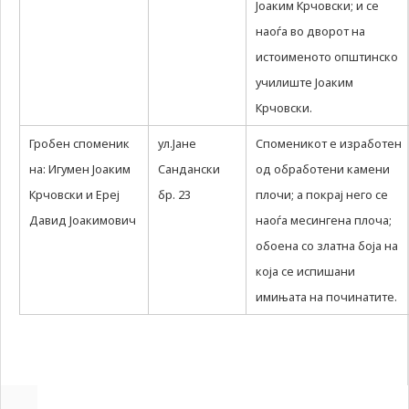
Јоаким Крчовски; и се
наоѓа во дворот на
истоименото општинско
училиште Јоаким
Крчовски.
Гробен споменик
ул.Јане
Споменикот е изработен
на: Игумен Јоаким
Сандански
од обработени камени
Крчовски и Ереј
бр. 23
плочи; а покрај него се
Давид Јоакимович
наоѓа месингена плоча;
обоена со златна боја на
која се испишани
имињата на починатите.