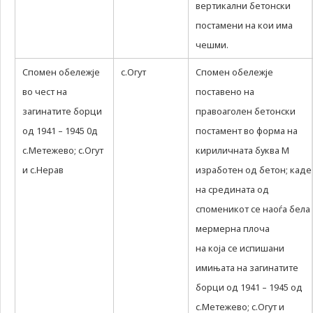
вертикални бетонски
постамени на кои има
чешми.
Спомен обележје
с.Огут
Спомен обележје
во чест на
поставено на
загинатите борци
правоаголен бетонски
од 1941 – 1945 0д
постамент во форма на
с.Метежево; с.Огут
кириличната буква М
и с.Нерав
изработен од бетон; каде
на средината од
споменикот се наоѓа бела
мермерна плоча
на која се испишани
имињата на загинатите
борци од 1941 – 1945 од
с.Метежево; с.Огут и