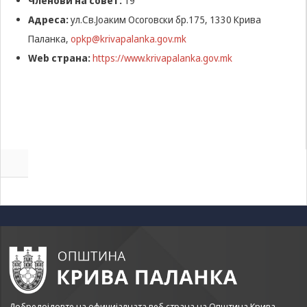
Членови на совет:
19
може да се
користат за
Адреса:
ул.Св.Јоаким Осоговски бр.175, 1330 Крива
запомнување на
Паланка,
opkp@krivapalanka.gov.mk
Вашите
Web страна:
https://www.krivapalanka.gov.mk
претходни
активности како
што е на пример
пополнување на
апликација за
вработување
(„Apply for this
job“), при
враќање на
претходната
страница за
време на истата
сесија (користење
на „go back“
опција).
Statistics
In order for
Добредојдовте на официјалната веб страна на Општина Крива