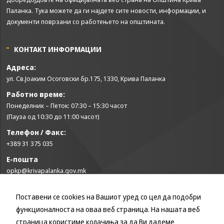
us to
Паланка. Тука можете да ги најдете сите новости, информации, и
improve
документи поврзани со работењето на општината.
the
website's
functionality
КОНТАКТ ИНФОРМАЦИИ
and
structure,
Адреса:
based on
ул. Св.Јоаким Осоговски бр.175, 1330, Крива Паланка
how the
website is
Работно време:
used.
Понеделник – Петок: 07:30 – 15:30 часот
(Пауза од 10:30 до 11:00 часот)
Телефон / Факс:
Experience
In order for
+389 31 375 035
our website
Е-пошта
to perform
opkp@krivapalanka.gov.mk
as well as
possible
during your
Поставени се cookies на Вашиот уред со цел да подобри
КОРИСНИ ЛИНКОВИ
visit. If you
функционалноста на оваа веб страница. На нашата веб
refuse these
Влада на Република Северна Македонија
cookies,
страница користиме колачиња за да Ви дадеме