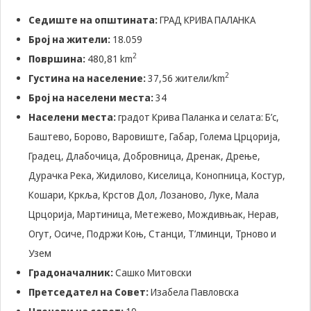
да Ви
Седиште на општината:
ГРАД КРИВА ПАЛАНКА
овозможиме да
Број на жители:
18.059
ги добиете
услугите кои сте
2
Површина:
480,81 km
ги побарале
2
Густина на население:
37,56 жители/km
преку нашата веб
страница. Без
Број на населени места:
34
овие колачиња,
Населени места:
градот Крива Паланка и селата: Б’с,
услугите кои сте
ги побарале нема
Баштево, Борово, Варовиште, Габар, Голема Црцорија,
да може да Ви
Градец, Длабочица, Добровница, Дренак, Дрење,
бидат
испорачани.
Дурачка Река, Жидилово, Киселица, Конопница, Костур,
Овие колачиња
Кошари, Кркља, Крстов Дол, Лозаново, Луке, Мала
автоматски ќе
бидат избришани
Црцорија, Мартиница, Метежево, Мождивњак, Нерав,
од Вашиот уред
Огут, Осиче, Подржи Коњ, Станци, Т’лминци, Трново и
со прекинување
на тековната
Узем
сесија или
Градоначалник:
Сашко Митовски
затворање на
прелистувачот.
Претседател на Совет:
Изабела Павловска
Овие колачиња