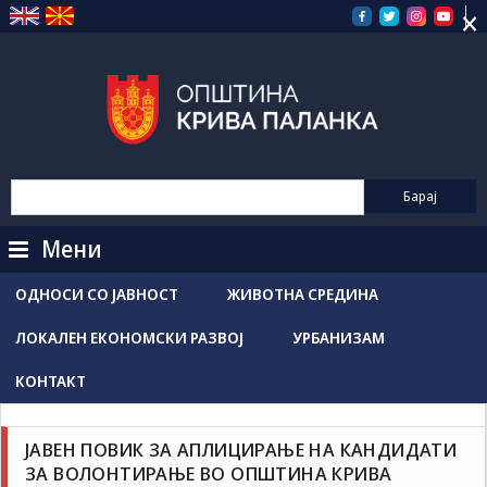
×
Прескокнете
на
содржината
Мени
ОДНОСИ СО ЈАВНОСТ
ЖИВОТНА СРЕДИНА
ЛОКАЛЕН ЕКОНОМСКИ РАЗВОЈ
УРБАНИЗАМ
КОНТАКТ
Новости / Настани
Соопштенија
ЈАВЕН ПОВИК ЗА АПЛИЦИРАЊЕ НА КАНДИДАТИ
Grozdancho Hristovski
мај 22, 2026
ЗА ВОЛОНТИРАЊЕ ВО ОПШТИНА КРИВА