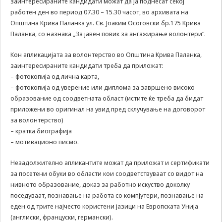
заинтересираните кандидати можат да ја поднесат секој
us to
работен ден во период 07.30 – 15.30 часот, во архивата на
improve
Општина Крива Паланка ул. Св. Јоаким Осоговски бр.175 Крива
the
website's
Паланка, со назнака „За јавен повик за ангажирање волонтери“.
functionality
and
Кон апликацијата за волонтерство во Општина Крива Паланка,
structure,
заинтересираните кандидати треба да приложат:
based on
– фотокопија од лична карта,
how the
– фотокопија од уверение или диплома за завршено високо
website is
образование од соодветната област (истите ќе треба да бидат
used.
приложени во оригинал на увид пред склучување на договорот
за волонтерство)
– кратка биографија
Experience
In order for
– мотивационо писмо.
our website
to perform
Незадолжително апликантите можат да приложат и сертификати
as well as
за посетени обуки во области кои соодветствуваат со видот на
possible
нивното образование, доказ за работно искуство доколку
during your
поседуваат, познавање на работа со компјутери, познавање на
visit. If you
еден од трите најчесто користени јазици на Европската Унија
refuse these
cookies,
(англиски, француски, германски).