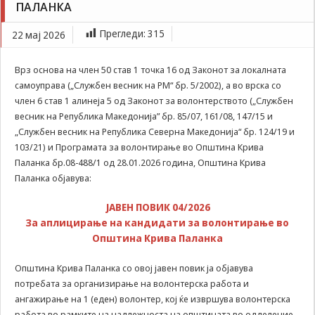
ПАЛАНКА
Задолжителни
Јавен повик за аплицирање на кандидати за
Сесиските
волонтирање во Општина Крива Паланка
Прегледи:
315
22 мај 2026
колачиња се
привремени
колачиња, кои се
Врз основа на член 50 став 1 точка 16 од Законот за локалната
зачувуваат во
самоуправа („Службен весник на РМ“ бр. 5/2002), а во врска со
датотеката на
член 6 став 1 алинеја 5 од Законот за волонтерството („Службен
колачето на
Вашиот интернет
весник на Република Македонија” бр. 85/07, 161/08, 147/15 и
пребарувач
„Службен весник на Република Северна Македонија“ бр. 124/19 и
додека не ја
103/21) и Програмата за волонтирање во Општина Крива
завршите сесијата
Паланка бр.08-488/1 од 28.01.2026 година, Општина Крива
на него. Овие
Паланка објавува:
колачиња се
задолжителни за
ЈАВЕН ПОВИК 04/2026
одредени
апликации или
За аплицирање на кандидати за волонтирање во
функционалности
Општина Крива Паланка
на нашата веб-
страница за
Општина Крива Паланка со овој јавен повик ја објавува
нејзина правилна
потребата за организирање на волонтерска работа и
работа.Сесиските
ангажирање на 1 (еден) волонтер, кој ќе извршува волонтерска
колачиња се
работа во рамките на надлежноста на општината во одделение
користат со цел