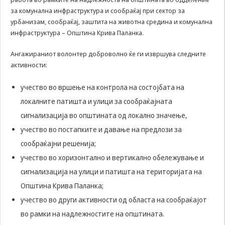
да Ви
за комунална инфраструктура и сообраќај при сектор за
овозможиме да
урбанизам, сообраќај, заштита на животна средина и комунална
ги добиете
инфраструктура – Општина Крива Паланка.
услугите кои сте
ги побарале
Ангажираниот волонтер доброволно ќе ги извршува следните
преку нашата веб
активности:
страница. Без
овие колачиња,
услугите кои сте
учество во вршење на контрола на состојбата на
ги побарале нема
локалните патишта и улици за сообраќајната
да може да Ви
бидат
сигнализација во општината од локално значење,
испорачани.
учество во постапките и давање на предлози за
Овие колачиња
сообраќајни решенија;
автоматски ќе
бидат избришани
учество во хоризонтално и вертикално обележување и
од Вашиот уред
сигнализација на улици и патишта на територијата на
со прекинување
на тековната
Општина Крива Паланка;
сесија или
учество во други активности од областа на сообраќајот
затворање на
прелистувачот.
во рамки на надлежностите на општината.
Овие колачиња