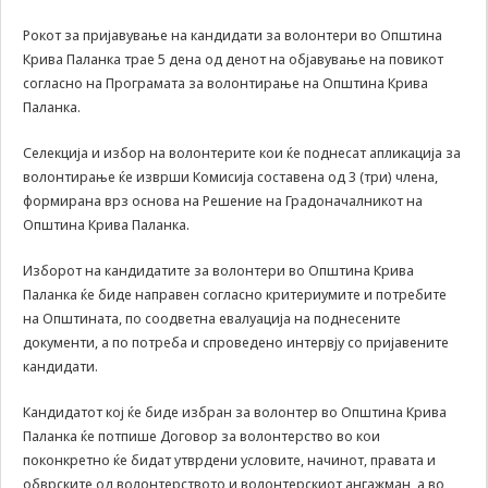
some
functionality
Рокот за пријавување на кандидати за волонтери во Општина
will
Крива Паланка трае 5 дена од денот на објавување на повикот
disappear
согласно на Програмата за волонтирање на Општина Крива
from the
Паланка.
website.
Селекција и избор на волонтерите кои ќе поднесат апликација за
волонтирање ќе изврши Комисија составена од 3 (три) члена,
Marketing
формирана врз основа на Решение на Градоначалникот на
By sharing
Општина Крива Паланка.
your
interests and
behavior as
Изборот на кандидатите за волонтери во Општина Крива
you visit our
Паланка ќе биде направен согласно критериумите и потребите
site, you
на Општината, по соодветна евалуација на поднесените
increase the
документи, а по потреба и спроведено интервју со пријавените
chance of
кандидати.
seeing
personalized
Кандидатот кој ќе биде избран за волонтер во Општина Крива
content and
offers.
Паланка ќе потпише Договор за волонтерство во кои
поконкретно ќе бидат утврдени условите, начинот, правата и
обврските од волонтерството и волонтерскиот ангажман, а во