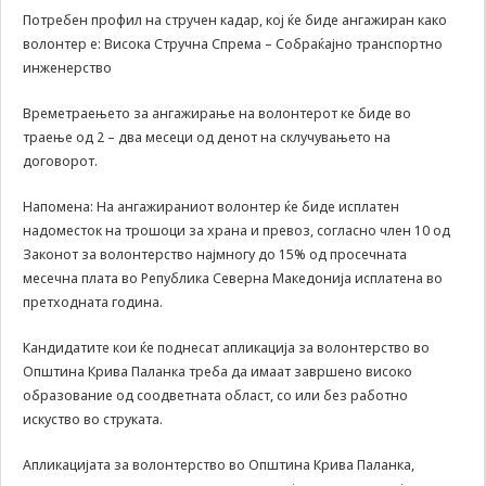
може да се
Потребен профил на стручен кадар, кој ќе биде ангажиран како
користат за
волонтер е: Висока Стручна Спрема – Собраќајно транспортно
запомнување на
инженерство
Вашите
претходни
активности како
Времетраењето за ангажирање на волонтерот ке биде во
што е на пример
траење од 2 – два месеци од денот на склучувањето на
пополнување на
договорот.
апликација за
вработување
Напомена: На ангажираниот волонтер ќе биде исплатен
(„Apply for this
надоместок на трошоци за храна и превоз, согласно член 10 од
job“), при
Законот за волонтерство најмногу до 15% од просечната
враќање на
претходната
месечна плата во Република Северна Македонија исплатена во
страница за
претходната година.
време на истата
сесија (користење
Кандидатите кои ќе поднесат апликација за волонтерство во
на „go back“
Општина Крива Паланка треба да имаат завршено високо
опција).
образование од соодветната област, со или без работно
искуство во струката.
Statistics
Апликацијата за волонтерство во Општина Крива Паланка,
In order for