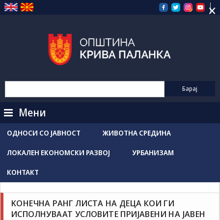
×
Прескокнете
на
содржината
Мени
ОДНОСИ СО ЈАВНОСТ
ЖИВОТНА СРЕДИНА
ЛОКАЛЕН ЕКОНОМСКИ РАЗВОЈ
УРБАНИЗАМ
КОНТАКТ
Новости / Настани
Соопштенија
KОНЕЧНА РАНГ ЛИСТА НА ДЕЦА КОИ ГИ
Grozdancho Hristovski
јуни 10, 2026
ИСПОЛНУВААТ УСЛОВИТЕ ПРИЈАВЕНИ НА ЈАВЕН