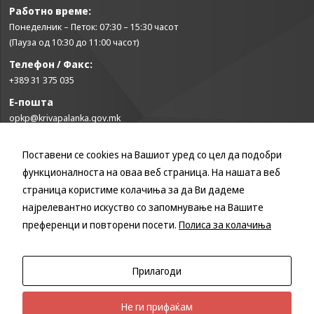
може да се
Работно време:
користат за
Понеделник – Петок: 07:30 – 15:30 часот
запомнување на
(Пауза од 10:30 до 11:00 часот)
Вашите
претходни
Телефон / Факс:
активности како
+389 31 375 035
што е на пример
пополнување на
Е-пошта
апликација за
opkp@krivapalanka.gov.mk
вработување
(„Apply for this
job“), при
Поставени се cookies на Вашиот уред со цел да подобри
КОРИСНИ ЛИНКОВИ
враќање на
функционалноста на оваа веб страница. На нашата веб
претходната
Влада на Република Северна Македонија
страница користиме колачиња за да Ви дадеме
страница за
Собрание на Република Северна Македонија
време на истата
најрелевантно искуство со запомнување на Вашите
Министерство за финансии
сесија (користење
преференци и повторени посети.
Полиса за колачиња
на „go back“
Министерство за транспорт и врски
опција).
Министерство за локална самоуправа
Министерство за информатичко општество и администрација
Прилагоди
Министерство за образование и наука
Statistics
Не ги прифаќам
In order for