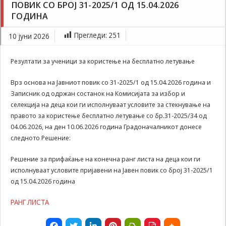
ПОВИК СО БРОЈ 31-2025/1 ОД 15.04.2026
Задолжителни
Kонечна ранг листа на деца кои ги исполнуваат
ГОДИНА
Сесиските
условите пријавени на Јавен повик со број 31-
колачиња се
2025/1 од 15.04.2026 година
привремени
Прегледи:
251
10 јуни 2026
колачиња, кои се
зачувуваат во
Резултати за ученици за користење на бесплатно летување
датотеката на
колачето на
Врз основа на Јавниот повик со 31-2025/1 од 15.04.2026 година и
Вашиот интернет
пребарувач
Записник од одржан состанок на Комисијата за избор и
додека не ја
селекција на деца кои ги исполнуваат условите за стекнување на
завршите сесијата
правото за користење бесплатно летување со бр.31-2025/34 од
на него. Овие
04.06.2026, на ден 10.06.2026 година Градоначалникот донесе
колачиња се
следното Решение:
задолжителни за
одредени
Решение за прифаќање на конечна ранг листа на деца кои ги
апликации или
функционалности
исполнуваат условите пријавени на Јавен повик со број 31-2025/1
на нашата веб-
од 15.04.2026 година
страница за
нејзина правилна
РАНГ ЛИСТА
работа.Сесиските
колачиња се
користат со цел