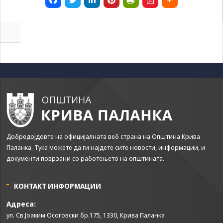
да Ви
овозможиме да
ги добиете
услугите кои сте
ги побарале
преку нашата веб
страница. Без
овие колачиња,
услугите кои сте
ги побарале нема
да може да Ви
бидат
испорачани.
Овие колачиња
Добредојдовте на официјалната веб страна на Општина Крива
автоматски ќе
Паланка. Тука можете да ги најдете сите новости, информации, и
бидат избришани
документи поврзани со работењето на општината.
од Вашиот уред
со прекинување
на тековната
КОНТАКТ ИНФОРМАЦИИ
сесија или
затворање на
Адреса:
прелистувачот.
ул. Св.Јоаким Осоговски бр.175, 1330, Крива Паланка
Овие колачиња