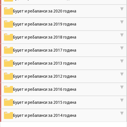
може да се
користат за
Буџет и ребаланси за 2020 година
запомнување на
Вашите
Буџет и ребаланси за 2019 година
претходни
активности како
што е на пример
Буџет и ребаланси за 2018 година
пополнување на
апликација за
Буџет и ребаланси за 2017 година
вработување
(„Apply for this
job“), при
Буџет и ребаланси за 2013 година
враќање на
претходната
Буџет и ребаланси за 2012 година
страница за
време на истата
сесија (користење
Буџет и ребаланси за 2016 година
на „go back“
опција).
Буџет и ребаланси за 2015 година
Буџет и ребаланси за 2014 година
Statistics
In order for