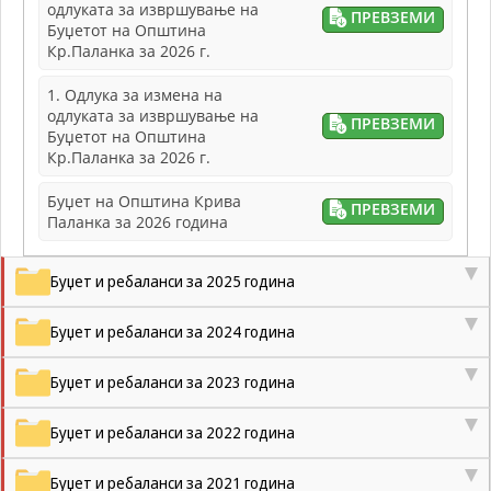
одлуката за извршување на
ПРЕВЗЕМИ
да Ви
Буџетот на Општина
овозможиме да
Кр.Паланка за 2026 г.
ги добиете
услугите кои сте
1. Одлука за измена на
ги побарале
одлуката за извршување на
ПРЕВЗЕМИ
преку нашата веб
Буџетот на Општина
страница. Без
Кр.Паланка за 2026 г.
овие колачиња,
услугите кои сте
Буџет на Општина Крива
ги побарале нема
ПРЕВЗЕМИ
Паланка за 2026 година
да може да Ви
бидат
испорачани.
Буџет и ребаланси за 2025 година
Овие колачиња
автоматски ќе
Буџет и ребаланси за 2024 година
бидат избришани
од Вашиот уред
со прекинување
Буџет и ребаланси за 2023 година
на тековната
сесија или
Буџет и ребаланси за 2022 година
затворање на
прелистувачот.
Овие колачиња
Буџет и ребаланси за 2021 година