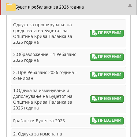
Задолжителни
Буџет и ребаланси за 2026 година
Сесиските
колачиња се
привремени
Одлука за проширување на
колачиња, кои се
средствата на Буџетот на
зачувуваат во
ПРЕВЗЕМИ
Општина Крива Паланка за
датотеката на
2026 година
колачето на
Вашиот интернет
3.Образложение – 1 Ребаланс
пребарувач
ПРЕВЗЕМИ
2026 година
додека не ја
завршите сесијата
2. Прв Ребаланс 2026 година –
на него. Овие
ПРЕВЗЕМИ
скениран
колачиња се
задолжителни за
1.Одлука за изменување и
одредени
дополнување на Буџетот на
апликации или
ПРЕВЗЕМИ
Општина Крива Паланка за
функционалности
2026 година
на нашата веб-
страница за
нејзина правилна
ПРЕВЗЕМИ
Граѓански Буџет за 2026
работа.Сесиските
колачиња се
2. Одлука за измена на
користат со цел