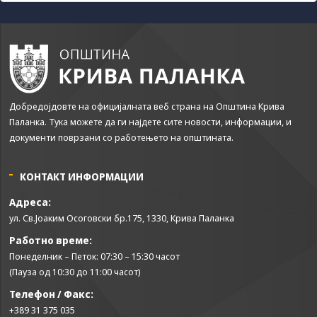
us to
improve
the
website's
functionality
and
structure,
based on
Добредојдовте на официјалната веб страна на Општина Крива
how the
Паланка. Тука можете да ги најдете сите новости, информации, и
website is
документи поврзани со работењето на општината.
used.
КОНТАКТ ИНФОРМАЦИИ
Experience
Адреса:
In order for
our website
ул. Св.Јоаким Осоговски бр.175, 1330, Крива Паланка
to perform
Работно време:
as well as
possible
Понеделник – Петок: 07:30 – 15:30 часот
during your
(Пауза од 10:30 до 11:00 часот)
visit. If you
Телефон / Факс:
refuse these
cookies,
+389 31 375 035