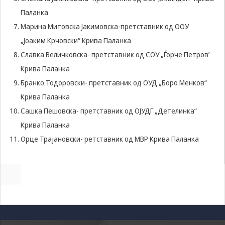
some
Паланка
functionality
will
Марина Митовска Јакимовска-претставник од ООУ
disappear
„Јоаким Крчовски“ Крива Паланка
from the
website.
Славка Величковска- претставник од СОУ „Ѓорче Петров’
Крива Паланка
Бранко Тодоровски- претставник од ОУД „Боро Менков“
Marketing
By sharing
Крива Паланка
your
Сашка Пешовска- претставник од ОЈУДГ „Детелинка“
interests and
behavior as
Крива Паланка
you visit our
Орце Трајановски- ретставник од МВР Крива Паланка
site, you
increase the
chance of
seeing
personalized
content and
offers.