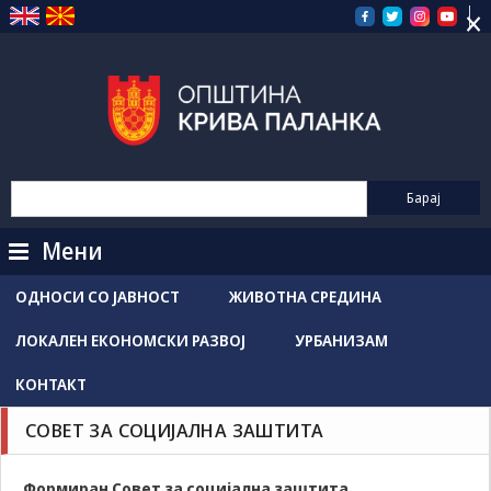
×
Прескокнете
на
содржината
Мени
ОДНОСИ СО ЈАВНОСТ
ЖИВОТНА СРЕДИНА
ЛОКАЛЕН ЕКОНОМСКИ РАЗВОЈ
УРБАНИЗАМ
КОНТАКТ
СОВЕТ ЗА СОЦИЈАЛНА ЗАШТИТА
Формиран Совет за социјална заштита