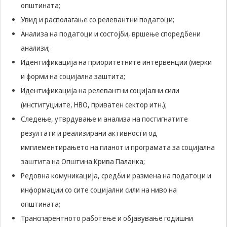
општината;
да Ви
Увид и располагање со релевантни податоци;
овозможиме да
ги добиете
Анализа на податоци и состојби, вршење споредбени
услугите кои сте
анализи;
ги побарале
преку нашата веб
Идентификација на приоритетните интервенции (мерки
страница. Без
и форми на социјална заштита;
овие колачиња,
услугите кои сте
Идентификација на релевантни социјални сили
ги побарале нема
(институциите, НВО, приватен сектор итн.);
да може да Ви
бидат
Следење, утврдување и анализа на постигнатите
испорачани.
резултати и реализирани активности од
Овие колачиња
автоматски ќе
имплементирањето на планот и програмата за социјална
бидат избришани
заштита на Општина Крива Паланка;
од Вашиот уред
со прекинување
Редовна комуникација, средби и размена на податоци и
на тековната
информации со сите социјални сили на ниво на
сесија или
затворање на
општината;
прелистувачот.
Транспарентното работење и објавување годишни
Овие колачиња