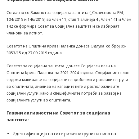
Задолжителни
Сесиските
Согласно со Законот за социјална заштита („Сл.весник на РМ„
колачиња се
104/2019 и 146/2019) во член 11, став 1 алинеја 4 , Член 141 и Член
привремени
142 се формира Совет за Социјална заштита и се избираат
колачиња, кои се
членови за истиот.
зачувуваат во
датотеката на
колачето на
Советот на Општина Крива Паланка донесе Одлука со број 09-
Вашиот интернет
3053/15 од 27.09.2019 година.
пребарувач
додека не ја
Советот за социјална заштита донесе Социјален план на
завршите сесијата
Општина Крива Паланка за 2021-2024 година. Социјалниот план
на него. Овие
содржи мапирање на социјалните проблеми и ранливите групи
колачиња се
задолжителни за
во општината, анализа на капацитетите и расположливите
одредени
социјални услуги, како и специфичните потреби за развој на
апликации или
социјалните услуги во општината.
функционалности
на нашата веб-
Главни активности на Советот за социјална
страница за
заштита:
нејзина правилна
работа.Сесиските
колачиња се
Идентификација на сите ризични групи на ниво на
користат со цел