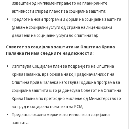
може да се
извештаи од имплементирањето на планираните
користат за
активности според планот за социјална заштита;
запомнување на
Вашите
Предлог на нови програми и форми на социјална заштита
претходни
(давање социјални услуги од страна на лиценцирани
активности како
даватели на социјални услуги во општината);
што е на пример
пополнување на
апликација за
Советот за социјална заштита на Општина Крива
вработување
Паланка ги има следните надлежности:
(„Apply for this
job“), при
Изготвува Социјален план за подрачјето на Општина
враќање на
претходната
Крива Паланка, врз основа на кој Градоначалникот на
страница за
Општина Крива Паланка изготвува Годишна програма за
време на истата
сесија (користење
социјална заштита што ја донесува Советот на Општина
на „go back“
Крива Палнка по претходно мислење од Министерството
опција).
за труд и социјална политика на РСМ;
Предлага локални мерки и активности за социјална
Statistics
заштита.
In order for