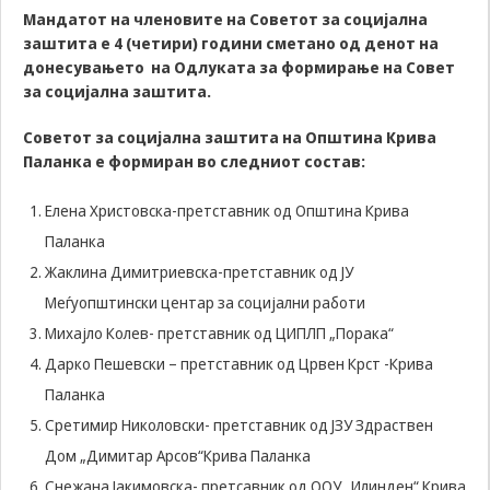
us to
Мандатот на членовите на Советот за социјална
improve
заштита е 4 (четири) години сметано од денот на
the
донесувањето на Одлуката за формирање на Совет
website's
за социјална заштита.
functionality
and
structure,
Советот за социјална заштита на Општина Крива
based on
Паланка е формиран во следниот состав:
how the
website is
Елена Христовска-претставник од Општина Крива
used.
Паланка
Жаклина Димитриевска-претставник од ЈУ
Experience
Меѓуопштински центар за социјални работи
In order for
Михајло Колев- претставник од ЦИПЛП „Порака“
our website
to perform
Дарко Пешевски – претставник од Црвен Крст -Крива
as well as
Паланка
possible
during your
Сретимир Николовски- претставник од ЈЗУ Здраствен
visit. If you
Дом „Димитар Арсов“Крива Паланка
refuse these
cookies,
Снежана Јакимовска- претсавник од ООУ „Илинден“ Крива