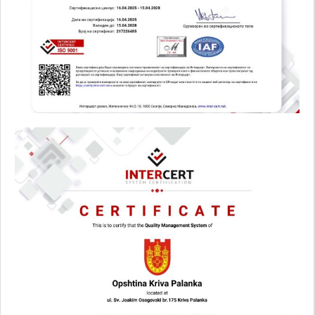
може да се
користат за
запомнување на
Вашите
претходни
активности како
што е на пример
пополнување на
апликација за
вработување
(„Apply for this
job“), при
враќање на
претходната
страница за
време на истата
сесија (користење
на „go back“
опција).
Statistics
In order for