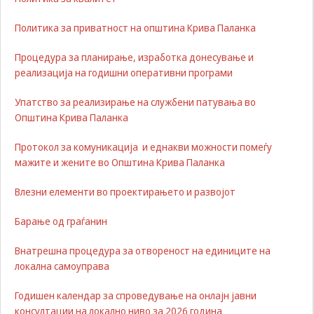
Задолжителни
Сесиските
Политика за приватност на општина Крива Паланка
колачиња се
привремени
Процедура за планирање, изработка донесување и
колачиња, кои се
реализација на годишни оперативни програми
зачувуваат во
датотеката на
колачето на
Упатство за реализирање на службени патувања во
Вашиот интернет
Општина Крива Паланка
пребарувач
додека не ја
Протокол за комуникација и еднакви можности помеѓу
завршите сесијата
мажите и жените во Општина Крива Паланка
на него. Овие
колачиња се
Влезни елементи во проектирањето и развојот
задолжителни за
одредени
Барање од граѓанин
апликации или
функционалности
на нашата веб-
Внатрешна процедура за отвореност на единиците на
страница за
локална самоуправа
нејзина правилна
работа.Сесиските
Годишен календар за спроведување на онлајн јавни
колачиња се
консултации на локално ниво за 2026 година
користат со цел