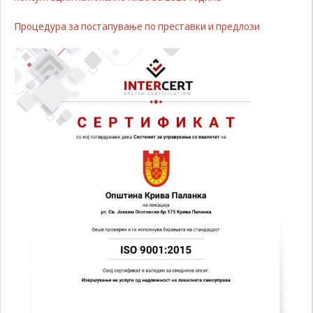
да Ви
Процедура за постапување по преставки и предлози
овозможиме да
ги добиете
услугите кои сте
ги побарале
преку нашата веб
страница. Без
овие колачиња,
услугите кои сте
ги побарале нема
да може да Ви
бидат
испорачани.
Овие колачиња
автоматски ќе
бидат избришани
од Вашиот уред
со прекинување
на тековната
сесија или
затворање на
прелистувачот.
Овие колачиња