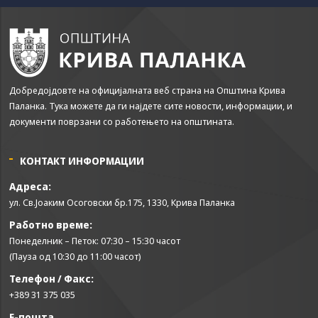
some
functionality
will
disappear
from the
website.
Добредојдовте на официјалната веб страна на Општина Крива
Паланка. Тука можете да ги најдете сите новости, информации, и
Marketing
документи поврзани со работењето на општината.
By sharing
your
КОНТАКТ ИНФОРМАЦИИ
interests and
behavior as
Адреса:
you visit our
ул. Св.Јоаким Осоговски бр.175, 1330, Крива Паланка
site, you
increase the
Работно време:
chance of
Понеделник – Петок: 07:30 – 15:30 часот
seeing
(Пауза од 10:30 до 11:00 часот)
personalized
content and
Телефон / Факс:
offers.
+389 31 375 035
Е-пошта