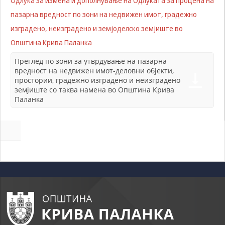
Одлука за измена и дополнување на Одлуката за процена на
Задолжителни
пазарна вредност по зони на недвижен имот, градежно
Сесиските
колачиња се
изградено, неизградено и земјоделско земјиште во
привремени
Општина Крива Паланка
колачиња, кои се
зачувуваат во
Преглед по зони за утврдување на пазарна
датотеката на
вредност на недвижен имот-деловни објекти,
колачето на
простории, градежно изградено и неизградено
Вашиот интернет
земјиште со таква намена во Општина Крива
пребарувач
Паланка
додека не ја
завршите сесијата
на него. Овие
колачиња се
задолжителни за
одредени
апликации или
функционалности
на нашата веб-
страница за
нејзина правилна
работа.Сесиските
колачиња се
користат со цел