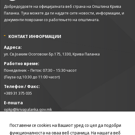
да Ви
Добредојдовте на официјалната веб страна на Општина Крива
овозможиме да
Паланка. Тука можете да ги најдете сите новости, информации, и
ги добиете
документи поврзани со работењето на општината.
услугите кои сте
ги побарале
преку нашата веб
КОНТАКТ ИНФОРМАЦИИ
страница. Без
овие колачиња,
Адреса:
услугите кои сте
ул. Св.Јоаким Осоговски бр.175, 1330, Крива Паланка
ги побарале нема
да може да Ви
Работно време:
бидат
Понеделник – Петок: 07:30 – 15:30 часот
испорачани.
(Пауза од 10:30 до 11:00 часот)
Овие колачиња
автоматски ќе
Телефон / Факс:
бидат избришани
+389 31 375 035
од Вашиот уред
Е-пошта
со прекинување
на тековната
opkp@krivapalanka.gov.mk
сесија или
затворање на
Поставени се cookies на Вашиот уред со цел да подобри
КОРИСНИ ЛИНКОВИ
прелистувачот.
Овие колачиња
функционалноста на оваа веб страница. На нашата веб