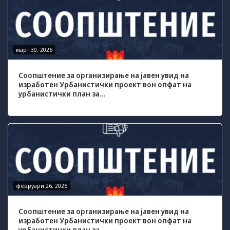
Задолжителни
Сесиските
колачиња се
привремени
колачиња, кои се
март 30, 2026
зачувуваат во
датотеката на
колачето на
Соопштение за организирање на јавен увид на
Вашиот интернет
изработен Урбанистички проект вон опфат на
урбанистички план за...
пребарувач
додека не ја
завршите сесијата
на него. Овие
колачиња се
задолжителни за
одредени
апликации или
функционалности
на нашата веб-
февруари 26, 2026
страница за
нејзина правилна
работа.Сесиските
Соопштение за организирање на јавен увид на
изработен Урбанистички проект вон опфат на
колачиња се
урбанистички план за...
користат со цел