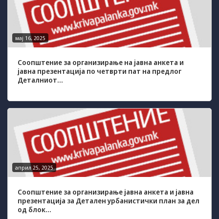
us to
improve
the
website's
мај 16, 2025
functionality
and
structure,
Соопштение за организирање на јавна анкета и
based on
јавна презентација по четврти пат на предлог
how the
Деталниот...
website is
used.
Experience
In order for
our website
to perform
as well as
април 25, 2025
possible
during your
Соопштение за организирање јавна анкета и јавна
visit. If you
презентација за Детален урбанистички план за дел
refuse these
од блок...
cookies,