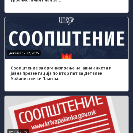
да Ви
овозможиме да
ги добиете
услугите кои сте
ги побарале
преку нашата веб
страница. Без
овие колачиња,
услугите кои сте
декември 22, 2025
ги побарале нема
да може да Ви
Соопштение за организирање на јавна анкета и
бидат
јавна презентација по втор пат за Детален
испорачани.
Урбанистички План за...
Овие колачиња
автоматски ќе
бидат избришани
од Вашиот уред
со прекинување
на тековната
сесија или
затворање на
прелистувачот.
Овие колачиња
јули 3, 2025