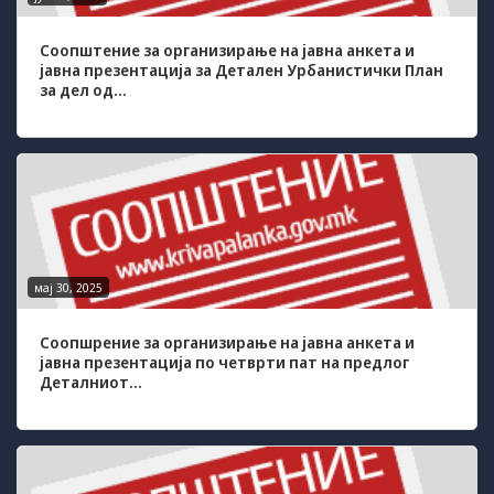
може да се
користат за
Соопштение за организирање на јавна анкета и
запомнување на
јавна презентација за Детален Урбанистички План
Вашите
за дел од...
претходни
активности како
што е на пример
пополнување на
апликација за
вработување
(„Apply for this
job“), при
враќање на
претходната
мај 30, 2025
страница за
време на истата
Соопшрение за организирање на јавна анкета и
сесија (користење
јавна презентација по четврти пат на предлог
на „go back“
Деталниот...
опција).
Statistics
In order for