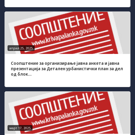
some
functionality
will
disappear
from the
website.
април 25, 2025
Marketing
By sharing
Соопштение за организирање јавна анкета и јавна
your
презентација за Детален урбанистички план за дел
interests and
од блок...
behavior as
you visit our
site, you
increase the
chance of
seeing
personalized
content and
offers.
март 17, 2025