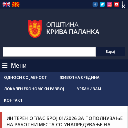
×
Прескокнете
на
содржината
Мени
ОДНОСИ СО ЈАВНОСТ
ЖИВОТНА СРЕДИНА
ЛОКАЛЕН ЕКОНОМСКИ РАЗВОЈ
УРБАНИЗАМ
КОНТАКТ
Конкурси / Објави
Новости / Настани
Grozdancho Hristovski
март 4, 2026
ИНТЕРЕН ОГЛАС БРОЈ 01/2026 ЗА ПОПОЛНУВАЊЕ
НА РАБОТНИ МЕСТА СО УНАПРЕДУВАЊЕ НА
Интерен оглас број 01/2026 за пополнување на