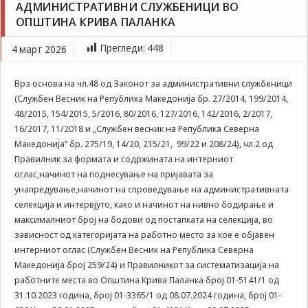
АДМИНИСТРАТИВНИ СЛУЖБЕНИЦИ ВО
Задолжителни
работни места со унапредување на
ОПШТИНА КРИВА ПАЛАНКА
Сесиските
административни службеници во Општина Крива
колачиња се
Паланка
привремени
Прегледи:
448
4 март 2026
колачиња, кои се
зачувуваат во
Врз основа на чл.48 од Законот за административни службеници
датотеката на
(Службен Весник на Република Македонија бр. 27/2014, 199/2014,
колачето на
Вашиот интернет
48/2015, 154/2015, 5/2016, 80/2016, 127/2016, 142/2016, 2/2017,
пребарувач
16/2017, 11/2018 и „Службен весник на Република Северна
додека не ја
Македонија“ бр. 275/19, 14/20, 215/21, 99/22 и 208/24), чл.2 од
завршите сесијата
Правилник за формата и содржината на интерниот
на него. Овие
оглас,начинот на поднесување на пријавата за
колачиња се
унапредување,начинот на спроведување на административната
задолжителни за
одредени
селекција и интервјуто, како и начинот на нивно бодирање и
апликации или
максималниот број на бодови од постапката на селекција, во
функционалности
зависност од категоријата на работно место за кое е објавен
на нашата веб-
интерниот оглас (Службен Весник на Република Северна
страница за
Македонија број 259/24) и Правилникот за систематизација на
нејзина правилна
работните места во Општина Крива Паланка број 01-5141/1 од
работа.Сесиските
31.10.2023 година, број 01-3365/1 од 08.07.2024 година, број 01-
колачиња се
користат со цел