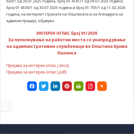
630/1 од 30.01.2025 година, број 01-4181/1 од 09.07.2025 година,
да Ви
број 01-4530/1 од 30.07.2025 година и број 01-755/1 oд 11.02.2026
овозможиме да
година, на интернет страната на Општината и на Агенцијата за
ги добиете
администрација, објавува
услугите кои сте
ги побарале
ИНТЕРЕН ОГЛАС број 01/2026
преку нашата веб
За пополнување на работни места со унапредување
страница. Без
овие колачиња,
на административни службеници во Општина Крива
услугите кои сте
Паланка
ги побарале нема
да може да Ви
Пријава за интерен оглас (.docx)
бидат
Пријава за интерен оглас (.pdf)
испорачани.
Овие колачиња
автоматски ќе
бидат избришани
од Вашиот уред
со прекинување
на тековната
сесија или
затворање на
прелистувачот.
Овие колачиња