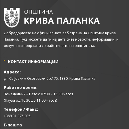
може да се
користат за
запомнување на
Вашите
претходни
активности како
Добредојдовте на официјалната веб страна на Општина Крива
што е на пример
Паланка. Тука можете да ги најдете сите новости, информации, и
пополнување на
документи поврзани со работењето на општината.
апликација за
вработување
(„Apply for this
КОНТАКТ ИНФОРМАЦИИ
job“), при
враќање на
Адреса:
претходната
ул. Св.Јоаким Осоговски бр.175, 1330, Крива Паланка
страница за
време на истата
Работно време:
сесија (користење
Понеделник – Петок: 07:30 – 15:30 часот
на „go back“
(Пауза од 10:30 до 11:00 часот)
опција).
Телефон / Факс:
+389 31 375 035
Statistics
Е-пошта
In order for