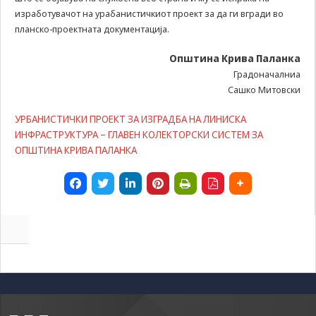
some
изработувачот на урабанистичкиот проект за да ги вгради во
functionality
планско-проектната документација.
will
disappear
Општина Крива Паланка
from the
website.
Градоначалниа
Сашко Митовски
УРБАНИСТИЧКИ ПРОЕКТ ЗА ИЗГРАДБА НА ЛИНИСКА
Marketing
ИНФРАСТРУКТУРА – ГЛАВЕН КОЛЕКТОРСКИ СИСТЕМ ЗА
By sharing
your
ОПШТИНА КРИВА ПАЛАНКА
interests and
behavior as
you visit our
site, you
increase the
chance of
seeing
personalized
content and
offers.