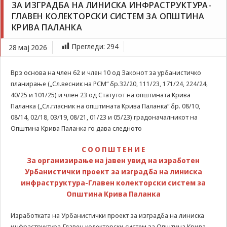
ЗА ИЗГРАДБА НА ЛИНИСКА ИНФРАСТРУКТУРА-
Задолжителни
Соопштение за организирање на јавен увид на
ГЛАВЕН КОЛЕКТОРСКИ СИСТЕМ ЗА ОПШТИНА
Сесиските
изработен Урбанистички проект за изградба на
колачиња се
КРИВА ПАЛАНКА
линиска инфраструктура-Главен колекторски
привремени
систем за Општина Крива Паланка
колачиња, кои се
Прегледи:
294
28 мај 2026
зачувуваат во
датотеката на
Врз основа на член 62 и член 10 од Законот за урбанистичко
колачето на
Вашиот интернет
планирање („Сл.весник на РСМ“ бр.32/20, 111/23, 171/24, 224/24,
пребарувач
40/25 и 101/25) и член 23 од Статутот на општината Крива
додека не ја
Паланка („Сл.гласник на општината Крива Паланка“ бр. 08/10,
завршите сесијата
08/14, 02/18, 03/19, 08/21, 01/23 и 05/23) градоначалникот на
на него. Овие
Oпштина Крива Паланка го дава следното
колачиња се
задолжителни за
С О О П Ш Т Е Н И Е
одредени
апликации или
За организирање на јавен увид на изработен
функционалности
Урбанистички проект за изградба
на линиска
на нашата веб-
инфраструктура-Главен колекторски систем
за
страница за
Општина Крива Паланка
нејзина правилна
работа.Сесиските
Изработката на Урбанистички проект за изградба на линиска
колачиња се
инфраструктура-Главен колекторски систем за Општина Крива
користат со цел