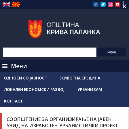
×
Прескокнете
на
содржината
Мени
ОДНОСИ СО ЈАВНОСТ
ЖИВОТНА СРЕДИНА
ЛОКАЛЕН ЕКОНОМСКИ РАЗВОЈ
УРБАНИЗАМ
КОНТАКТ
Новости / Настани
Соопштенија
СООПШТЕНИЕ ЗА ОРГАНИЗИРАЊЕ НА ЈАВЕН
Grozdancho Hristovski
мај 28, 2026
УВИД НА ИЗРАБОТЕН УРБАНИСТИЧКИ ПРОЕКТ