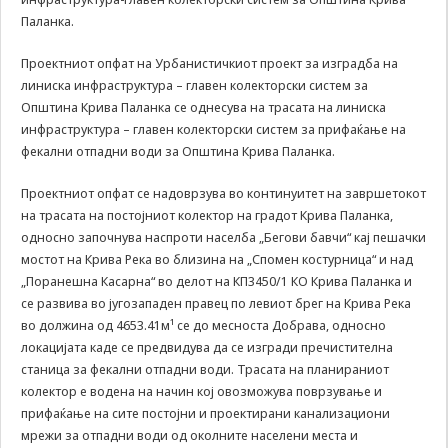
да Ви
Паланка.
овозможиме да
ги добиете
Проектниот опфат на Урбанистичкиот проект за изградба на
услугите кои сте
линиска инфраструктура – главен колекторски систем за
ги побарале
Општина Крива Паланка се однесува на трасата на линиска
преку нашата веб
инфраструктура – главен колекторски систем за прифаќање на
страница. Без
фекални отпадни води за Општина Крива Паланка.
овие колачиња,
услугите кои сте
ги побарале нема
Проектниот опфат се надоврзува во континуитет на завршетокот
да може да Ви
на трасата на постојниот колектор на градот Крива Паланка,
бидат
односно започнува наспроти населба „Бегови бавчи“ кај пешачки
испорачани.
мостот на Крива Река во близина на „Спомен костурница“ и над
Овие колачиња
„Поранешна Касарна“ во делот на КП3450/1 КО Крива Паланка и
автоматски ќе
се развива во југозападен правец по левиот брег на Крива Река
бидат избришани
од Вашиот уред
во должина од 4653.41м¹ се до месноста Добрава, односно
со прекинување
локацијата каде се предвидува да се изгради пречистителна
на тековната
станица за фекални отпадни води. Трасата на планираниот
сесија или
колектор е водена на начин кој овозможува поврзување и
затворање на
прифаќање на сите постојни и проектирани канализациони
прелистувачот.
мрежи за отпадни води од околните населени места и
Овие колачиња