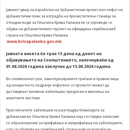
us to
improve
Јавниот увид за изработка на Урбанистички проект вон опфат на
the
урбанистички план за изградба на пречистителна станица за
website's
отпадни води за Општина Крива Паланка ќе се спроведе со
functionality
објава на урбанистичкиот проект на официјана службена веб
and
страна на Општина Крива Паланка
structure,
based on
www.krivapalanka.gov.mk
:
how the
website is
Јавната анкета ќе трае 15 дена од денот на
used.
објавувањето на Соопштението, започнуваќи од
01.06.2026 година заклучно до 15.06.2026 година.
Experience
Во споменатиот рок, заинтересираните граѓани и правни лица
In order for
од конкретното подрачје опфатено со проектот можат да
our website
доставуваат писмени забелешки, предлози и мислења на
to perform
анкетните листови.
as well as
possible
Пристигнатите забелешки ги разгледува Комисијата за
during your
visit. If you
урбанизам во Општина Крива Паланка која составува записник
refuse these
со образложение за прифаќање и неприфаќање на забелешките,
cookies,
што се објавува на службена веб страна и му се испраќа на