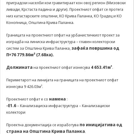
може да се
приградски населби кои гравитираат кон овој регион (Мизовски
користат за
ливади, Крстаста падина и други). Проектниот опфат се протега
запомнување на
низ катастарските општини, КО Крива Паланка, КО Градец и КО
Вашите
Конопница, Општина Крива Паланка.
претходни
активности како
Границата на проектниот опфат на урбанистичкиот проект за
што е на пример
изградба на линиска инфраструктура – главен колекторски
пополнување на
зафаќа површина од
апликација за
систем за Општина Крива Паланка,
вработување
П=76 779.86м² (7.68ха).
(„Apply for this
job“), при
Должината
4 653.41м¹
на проектниот опфат изнесува
.
враќање на
претходната
Периметарот на линијата на границата на проектниот опфат
страница за
изнесува 9 426.03м¹.
време на истата
сесија (користење
намена
Проектниот опфат е со
:
на „go back“
опција).
-Е1.6
– Канализациска инфраструктура – Канализациски
колектори
Statistics
по иницијатива од
Проектна документација се изработува
In order for
страна на Општина Крива Паланка
.