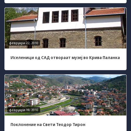
февруари 22, 2010
Иселеници од САД отвораат музеј во Крива Паланка
февруари 19, 2010
Поклонение на Свети Теодор Тирон