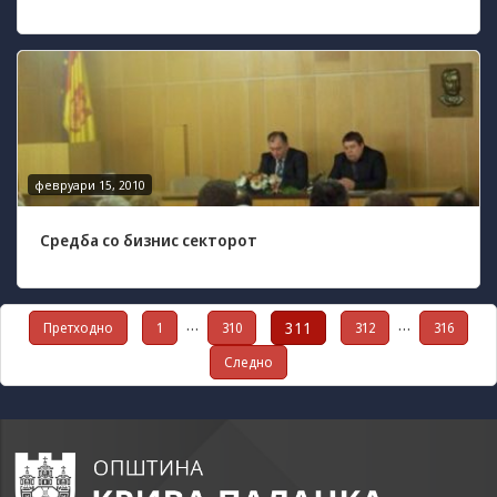
февруари 15, 2010
Средба со бизнис секторот
Posts
…
…
311
Претходно
1
310
312
316
Следно
pagination