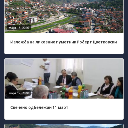
Задолжителни
Сесиските
колачиња се
привремени
колачиња, кои се
март 15, 2010
зачувуваат во
датотеката на
колачето на
Изложба на ликовниот уметник Роберт Цветковски
Вашиот интернет
пребарувач
додека не ја
завршите сесијата
на него. Овие
колачиња се
задолжителни за
одредени
апликации или
март 12, 2010
функционалности
на нашата веб-
страница за
Свечено одбележан 11 март
нејзина правилна
работа.Сесиските
колачиња се
користат со цел