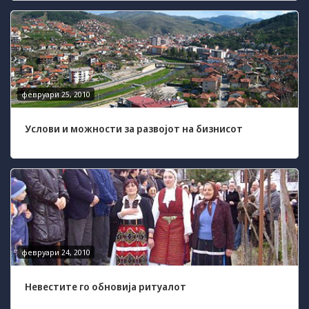
some
functionality
will
disappear
from the
website.
февруари 25, 2010
Marketing
Услови и можности за развојот на бизнисот
By sharing
your
interests and
behavior as
you visit our
site, you
increase the
chance of
seeing
personalized
февруари 24, 2010
content and
offers.
Невестите го обновија ритуалот