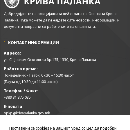
Добредојдовте на официјалната веб страна на Општина Крива
Паланка. Тука можете да ги најдете сите новости, информации, и
документи поврзани со работењето на општината.
КОНТАКТ ИНФОРМАЦИИ
Адреса:
ул. Св.Јоаким Осоговски бр.175, 1330, Крива Паланка
Работно време:
Понеделник – Петок: 07:30 – 15:30 часот
(Пауза од 10:30 до 11:00 часот)
Телефон / Факс:
+389 31 375 035
Е-пошта
opkp@krivapalanka.gov.mk
Поставени се cookies на Вашиот уред со цел да подобри
КОРИСНИ ЛИНКОВИ