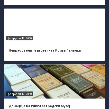
февруари 18, 2010
Невработените ја светнаа Крива Паланка
февруари 17, 2010
Донација на книги за Градски Музеј