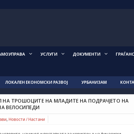
АМОУПРАВА
УСЛУГИ
ДОКУМЕНТИ
ГРАЃАН
ЛОКАЛЕН ЕКОНОМСКИ РАЗВОЈ
УРБАНИЗАМ
КОНТ
Л НА ТРОШОЦИТЕ НА МЛАДИТЕ НА ПОДРАЧЈЕТО НА
ците на младите на подрачјето на Општина Крива Паланка за
НА ВЕЛОСИПЕДИ
јави
,
Новости / Настани
а условите, начинот и постапката за користење на финасиски