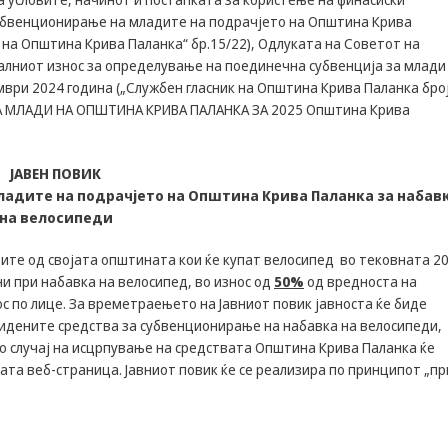
Задолжителни
субвенционирање на младите на подрачјето на Општина Крива
Сесиските
 на Општина Крива Паланка“ бр.15/22), Одлуката на Советот на
колачиња се
лниот износ за определување на поединечна субвенција за млади
привремени
ември 2024 година („Службен гласник на Општина Крива Паланка бро
колачиња, кои се
зачувуваат во
А ЗА МЛАДИ НА ОПШТИНА КРИВА ПАЛАНКА ЗА 2025 Општина Крива
датотеката на
колачето на
Вашиот интернет
ЈАВЕН ПОВИК
пребарувач
младите
на подрачјето на Општина Крива Паланка за набав
додека не ја
на велосипеди
завршите сесијата
на него. Овие
колачиња се
дите од својата општината кои ќе купат велосипед во тековната 2
задолжителни за
и при набавка на велосипед, во износ од
50%
од вредноста на
одредени
с по лице. За времетраењето на Јавниот повик јавноста ќе биде
апликации или
видените средства за субвенционирање на набавка на велосипеди,
функционалности
Во случај на исцрпување на средствата Општина Крива Паланка ќе
на нашата веб-
ата веб-страница. Јавниот повик ќе се реализира по принципот „пр
страница за
нејзина правилна
работа.Сесиските
колачиња се
користат со цел