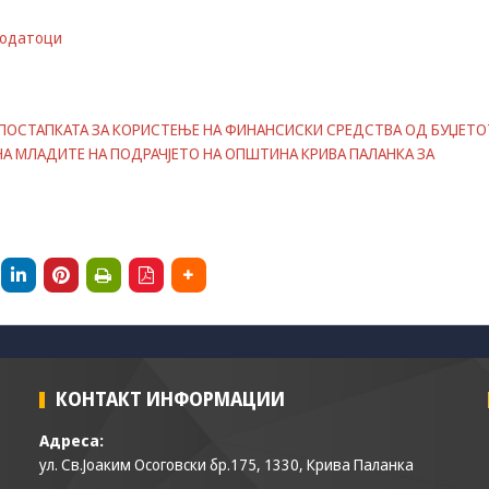
some
functionality
 податоци
will
disappear
from the
website.
 ПОСТАПКАТА ЗА КОРИСТЕЊЕ НА ФИНАНСИСКИ СРЕДСТВА ОД БУЏЕТО
А МЛАДИТЕ НА ПОДРАЧЈЕТО НА ОПШТИНА КРИВА ПАЛАНКА ЗА
Marketing
By sharing
your
interests and
behavior as
you visit our
site, you
increase the
chance of
seeing
personalized
КОНТАКТ ИНФОРМАЦИИ
content and
offers.
Адреса:
ул. Св.Јоаким Осоговски бр.175, 1330, Крива Паланка