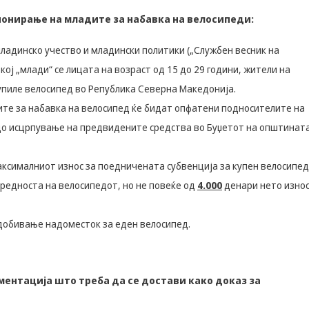
да Ви
ционирање на младите за набавка на велосипеди:
овозможиме да
ги добиете
ладинско учество и младински политики („Службен весник на
услугите кои сте
ги побарале
кој „млади“ се лицата на возраст од 15 до 29 години, жители на
преку нашата веб
упиле велосипед во Република Северна Македонија.
страница. Без
овие колачиња,
те за набавка на велосипед ќе бидат опфатени подносителите на
услугите кои сте
, до исцрпување на предвидените средства во Буџетот на општинат
ги побарале нема
да може да Ви
бидат
аксималниот износ за поедничената субвенција за купен велосипед
испорачани.
Овие колачиња
редноста на велосипедот, но не повеќе од
4.000
денари нето изно
автоматски ќе
бидат избришани
од Вашиот уред
добивање надоместок за еден велосипед.
со прекинување
на тековната
сесија или
затворање на
ментација што треба да се достави како доказ за
прелистувачот.
Овие колачиња