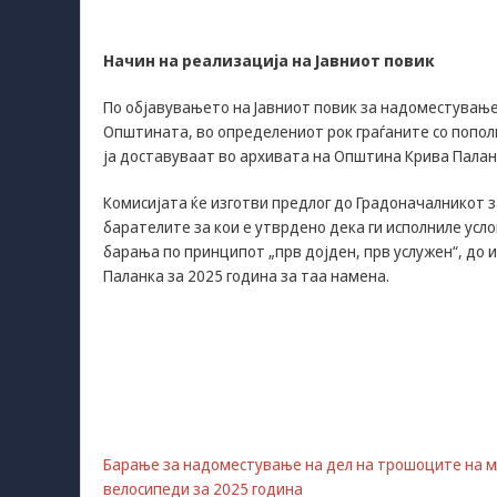
Начин на реализација на Јавниот повик
По објавувањето на Јавниот повик за надоместување
Општината, во определениот рок граѓаните со попо
ја доставуваат во архивата на Општина Крива Палан
Комисијата ќе изготви предлог до Градоначалникот 
барателите за кои е утврдено дека ги исполниле усл
барања по принципот „прв дојден, прв услужен“, до
Паланка за 2025 година за таа намена.
Барање за надоместување на дел на трошоците на м
велосипеди за 2025 година