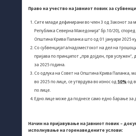
Право на учество на Јавниот повик за субвен
Сите млади дефинирани во член 3 од Законот за м
Република Северна Македонија“ бр.10/20), според 
Општина Крива Паланка што од 01 јануари 2025 к
Со субвенцијата/надоместокот на дел на трошоци
пријава по принципот „прв дојден, прв услужен“
за 2025 година.
Со одлука на Совет на Општина Крива Паланка, м
во 2025 по лице, се утврдува во износ од
50%
од в
по лице.
Едно лице може да поднесе само едно барање за 
Начин на пријавување на Јавниот повик – доку
исполнување на горенаведените услови: