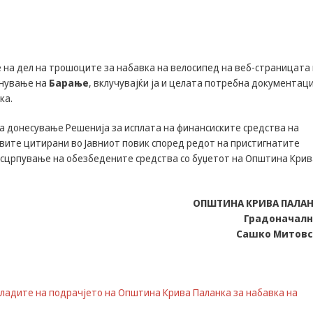
us to
improve
the
website's
functionality
 на дел на трошоците за набавка на велосипед на веб-страницата
and
лнување на
Барање
, вклучувајќи ја и целата потребна документац
structure,
ка.
based on
how the
website is
за донесување Решенија за исплата на финансиските средства на
used.
овите цитирани во Јавниот повик според редот на пристигнатите
 исцрпување на обезбедените средства со буџетот на Општина Крив
Experience
In order for
ОПШТИНА КРИВА ПАЛА
our website
Градоначал
to perform
Сашко Митов
as well as
possible
during your
visit. If you
ладите на подрачјето на Општина Крива Паланка за набавка на
refuse these
cookies,