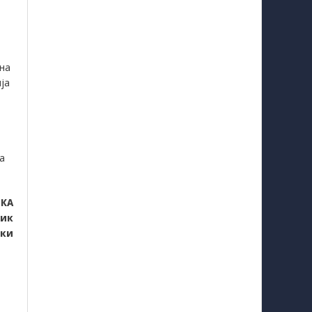
 на
ија
а
НКА
ник
ски