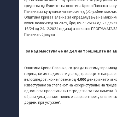
средства од Буџетот на општина Крива Паланка за 
Паланка за купување на велосипед („Службен гласник
Општина Крива Паланка за определување на максима
купен велосипед за 2025, број 09-6326/14 од 23 дек
16/24 од 24.12.2024 година) а согласно ПРОГРАМАТ
Паланка објавува
за надоместување на дел на трошоците на 
Општина Крива Паланка, со цел да ги стимулира мла
година, ќе им надомести дел од трошоците направен
велосипедот, но не повеќе од
4.000
денари нето изно
известувана за степенот на искористување на пред
односно за преостанатите средства за таа намена. 
објави дека Јавниот повик е завршен преку општинск
дојден, прв услужен“.