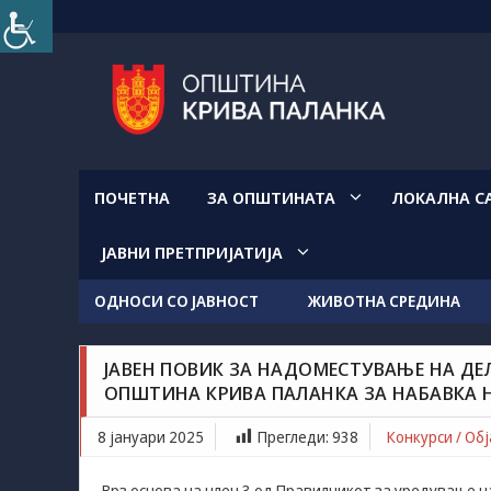
Прескокнете
на
содржината
ПОЧЕТНА
ЗА ОПШТИНАТА
ЛОКАЛНА С
ЈАВНИ ПРЕТПРИЈАТИЈА
Конкурси / Објави
Новости / Настани
ОДНОСИ СО ЈАВНОСТ
ЖИВОТНА СРЕДИНА
Grozdancho Hristovski
јануари 8, 2025
ЈАВЕН ПОВИК ЗА НАДОМЕСТУВАЊЕ НА ДЕ
Јавен повик за надоместување на дел на трошо
ОПШТИНА КРИВА ПАЛАНКА ЗА НАБАВКА 
набавка на велосипеди
8 јануари 2025
Прегледи:
938
Конкурси / Об
Врз основа на член 3 од Правилникот за уредување н