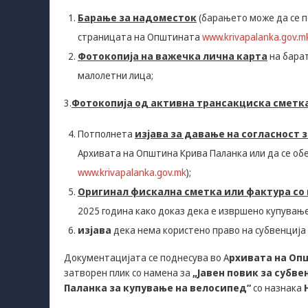
Барање
за надоместок
(барањето може да се п
страницата на Општината
www.
krivapalanka
.gov.m
Фотокопија на важечка лична карта
на барат
малолетни лица;
3.
Фотокопија од активна трансакциска сметк
Потполнета
изјава за давање на согласност
Архивата на Општина Крива Паланка или да се о
www.
krivapalanka
.gov.mk
);
Оригинал фискална сметка или фактура со 
2025 година како доказ дека е извршено купувањ
изјава
дека нема користено право на субвенција
Документацијата се поднесува во А
рхивата на Оп
затворен плик со намена за
„
Јавен повик за субв
Паланка за купување на велосипед
“
со назнака