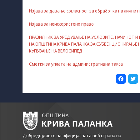
Изјава за давање согласност за обработка на лични
Изјава за неискористено право
ПРАВИЛНИК ЗА УРЕДУВАЊЕ НА УСЛОВИТЕ, НАЧИНОТ И
НА ОПШТИНА КРИВА ПАЛАНКА ЗА СУБВЕНЦИОНИРАЊЕ Н
КУПУВАЊЕ НА ВЕЛОСИПЕД
Сметки за уплата на административна такса
Добредојдовте на официјалната веб страна на