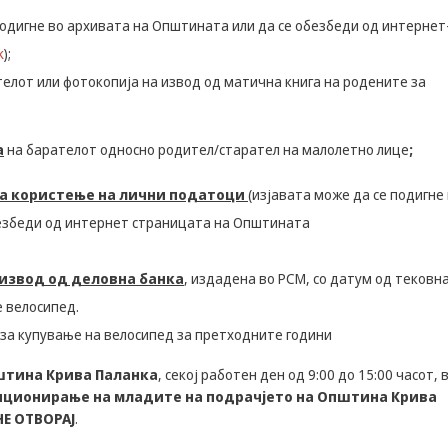
може да се
одигне во архивата на Општината или да се обезбеди од интернет
користат за
запомнување на
k
);
Вашите
елот или фотокопија на извод од матична книга на родените за
претходни
активности како
што е на пример
пополнување на
а
на барателот односно родител/старател на малолетно лице
;
апликација за
вработување
 за користење на лични податоци
(изјавата може да се подигне
(„Apply for this
job“), при
безбеди од интернет страницата на Општината
враќање на
претходната
страница за
извод од деловна банка
, издадена во РСМ, со датум од тековн
време на истата
е велосипед.
сесија (користење
на „go back“
 за купување на велосипед за претходните години
опција).
штина Крива Паланка
, секој работен ден од 9:00 до 15:00 часот, 
енционирање на младите на подрачјето на Општина Крива
Statistics
НЕ ОТВОРАЈ
.
In order for