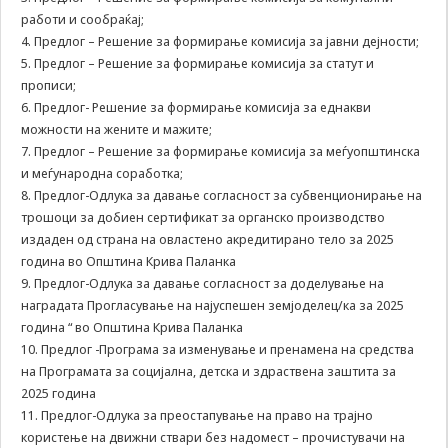
работи и сообраќај;
да Ви
овозможиме да
4. Предлог – Решение за формирање комисија за јавни дејности;
ги добиете
5. Предлог – Решение за формирање комисија за статут и
услугите кои сте
прописи;
ги побарале
6. Предлог- Решение за формирање комисија за еднакви
преку нашата веб
можности на жените и мажите;
страница. Без
7. Предлог – Решение за формирање комисија за меѓуопштинска
овие колачиња,
услугите кои сте
и меѓународна соработка;
ги побарале нема
8. Предлог-Одлука за давање согласност за субвенционирање на
да може да Ви
трошоци за добиен сертификат за органско производство
бидат
издаден од страна на овластено акредитирано тело за 2025
испорачани.
година во Општина Крива Паланка
Овие колачиња
9. Предлог-Одлука за давање согласност за доделување на
автоматски ќе
бидат избришани
наградата Прогласување на најуспешен земјоделец/ка за 2025
од Вашиот уред
година “ во Општина Крива Паланка
со прекинување
10. Предлог -Програма за изменување и пренамена на средства
на тековната
на Програмата за социјална, детска и здраствена заштита за
сесија или
2025 година
затворање на
11. Предлог-Одлука за преостапување на право на трајно
прелистувачот.
користење на движни ствари без надомест – прочистувачи на
Овие колачиња