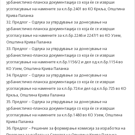
урбанистичко-планска документација со која ќе се изврши
усогласување на намените за к.п.бр.2401 во КО Кркља, Општина
Крива Паланка
32. Предлог – Одлука за утврдување за донесување на
урбанистичко-планска документација со која ќе се изврши
усогласу вање на намените за к.п.бр.2246 и 2247/1 во КО Узем,
Општина Крива Паланка
33. Предлог – Одлука за утврдување за донесување на
урбанистичко-планска документација со која ќе се изврши
усогласување на намените к.п.бр.1156/2 и дел од к.п.бр.1154 во
КО Узем, Општина Крива Паланка
34. Предлог – Одлука за утврдување за донесување на
урбанистичко-планска документација со која ќе се изврши
усогласување на намените за к.п.бр.724 и дел од к.п.бр.725 во КО
Кркља, Општина Крива Паланка
35. Предлог – Одлука за утврдување за донесување на
урбанистичко-планска документација со која ќе се изврши
усогласување на намените за к.п.бр.1480 во КО Узем, Општина
Крива Паланка
36. Предлог – Решение за формирање комисија за изработка на
Програма за работа на Советот на Општина Крива Паланка