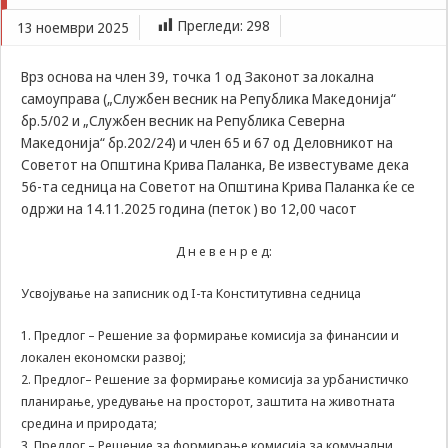
Задолжителни
Општина Крива Паланка
Прегледи:
298
13 ноември 2025
Сесиските
колачиња се
привремени
Врз основа на член 39, точка 1 од Законот за локална
колачиња, кои се
самоуправа („Службен весник на Република Македонија“
зачувуваат во
бр.5/02 и „Службен весник на Република Северна
датотеката на
Македонија“ бр.202/24) и член 65 и 67 од Деловникот на
колачето на
Вашиот интернет
Советот на Општина Крива Паланка, Ве известуваме дека
пребарувач
56-та седница на Советот на Општина Крива Паланка ќе се
додека не ја
одржи на 14.11.2025 година (петок ) во 12,00 часот
завршите сесијата
на него. Овие
Д н е в е н р е д:
колачиња се
задолжителни за
Усвојување на записник од I-та Конститутивна седница
одредени
апликации или
функционалности
1. Предлог – Решение за формирање комисија за финансии и
на нашата веб-
локален економски развој;
страница за
2. Предлог– Решение за формирање комисија за урбанистичко
нејзина правилна
планирање, уредување на просторот, заштита на животната
работа.Сесиските
средина и природата;
колачиња се
3. Предлог – Решение за формирање комисија за комунални
користат со цел