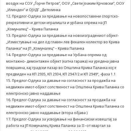
може да се
воздух на СОУ „Ѓорче Петров“, ООУ „Свети Јоаким Крчовски“, ООУ
користат за
„Илинден“ и ОЈУДГ „Детелинка
запомнување на
12. Предлог-Одлука за предавање на новопоставени спортско-
Вашите
рекреативни и детски игралишта и урбана опрема на ЈП
претходни
„Комуналец“ – Крива Паланка
активности како
13. Предлог-Одлука за предавање на новоизградениот објект-
што е на пример
пополнување на
„Изместување на дел од главен лев фекален колектор во Крива
апликација за
Паланка“ на ЈП „Комуналец“ – Крива Паланка
вработување
14. Предлог-Одлука за предавање на Урбана опрема од
(„Apply for this
монтажно- демонтажен објект (катна гаража) на уредена јавна
job“), при
површина, кај градски пазар во Општина Крива Паланка кој е
враќање на
предвиден на КП 2935, КП 2934, КП 2947/2 и КП 2949“, -фаза 1.1
претходната
страница за
15. Предлог-Одлука за давање на согласност за продажба на
време на истата
недвижен имот-објект сопственост на Општина Крива Паланка со
сесија (користење
електронско јавно наддавање
на „go back“
16. Предлог-Одлука за давање на согласност за продажба на
опција).
недвижен имот-објект сопственост на Општина Крива Паланка со
електронско јавно наддавање (втора објава )
17. Предлог-Одлука за усвојување на финансиски извештај за
Statistics
работа на ЈП Комуналец Крива Паланка за II–от квартал за
In order for