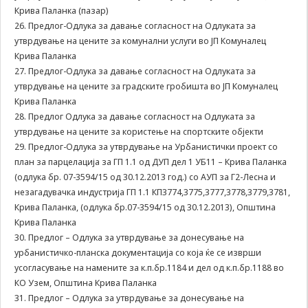
some
Крива Паланка (пазар)
functionality
26. Предлог-Одлука за давање согласност на Одлуката за
will
утврдување на цените за комунални услуги во ЈП Комуналец
disappear
Крива Паланка
from the
27. Предлог-Одлука за давање согласност на Одлуката за
website.
утврдување на цените за градските гробишта во ЈП Комуналец
Крива Паланка
28. Предлог Одлука за давање согласност на Одлуката за
Marketing
By sharing
утврдување на цените за користење на спортските објекти
your
29. Предлог-Одлука за утврдување на Урбанистички проект со
interests and
план за парцелација за ГП 1.1 од ДУП дел 1 УБ11 – Крива Паланка
behavior as
(одлука бр. 07-3594/15 од 30.12.2013 год.) со АУП за Г2-Лесна и
you visit our
незагадувачка индустрија ГП 1.1 КП3774,3775,3777,3778,3779,3781,
site, you
Крива Паланка, (одлука бр.07-3594/15 од 30.12.2013), Општина
increase the
Крива Паланка
chance of
seeing
30. Предлог – Одлука за утврдување за донесување на
personalized
урбанистичко-планска документација со која ќе се изврши
content and
усогласување на намените за к.п.бр.1184 и дел од к.п.бр.1188 во
offers.
КО Узем, Општина Крива Паланка
31. Предлог – Одлука за утврдување за донесување на