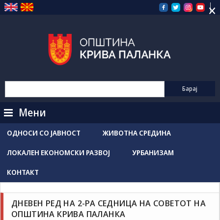
×
Прескокнете
на
содржината
Мени
ОДНОСИ СО ЈАВНОСТ
ЖИВОТНА СРЕДИНА
ЛОКАЛЕН ЕКОНОМСКИ РАЗВОЈ
УРБАНИЗАМ
КОНТАКТ
Новости / Настани
Соопштенија
Grozdancho Hristovski
ноември 13, 2025
ДНЕВЕН РЕД НА 2-РА СЕДНИЦА НА СОВЕТОТ НА
ОПШТИНА КРИВА ПАЛАНКА
Дневен ред на 2-ра седница на Советот на