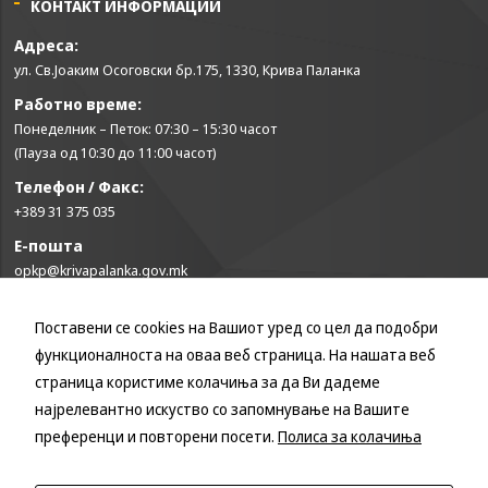
КОНТАКТ ИНФОРМАЦИИ
Адреса:
ул. Св.Јоаким Осоговски бр.175, 1330, Крива Паланка
Работно време:
Понеделник – Петок: 07:30 – 15:30 часот
(Пауза од 10:30 до 11:00 часот)
Телефон / Факс:
+389 31 375 035
Е-пошта
opkp@krivapalanka.gov.mk
Поставени се cookies на Вашиот уред со цел да подобри
КОРИСНИ ЛИНКОВИ
функционалноста на оваа веб страница. На нашата веб
Влада на Република Северна Македонија
страница користиме колачиња за да Ви дадеме
Собрание на Република Северна Македонија
најрелевантно искуство со запомнување на Вашите
Министерство за финансии
преференци и повторени посети.
Полиса за колачиња
Министерство за транспорт и врски
Министерство за локална самоуправа