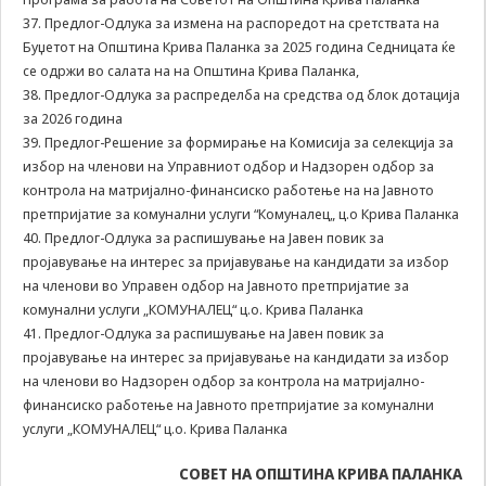
37. Предлог-Одлука за измена на распоредот на сретствата на
Буџетот на Општина Крива Паланка за 2025 година Седницата ќе
се одржи во салата на на Општина Крива Паланка,
38. Предлог-Одлука за распределба на средства од блок дотација
за 2026 година
39. Предлог-Решение за формирање на Комисија за селекција за
избор на членови на Управниот одбор и Надзорен одбор за
контрола на матријално-финансиско работење на на Јавното
претпријатие за комунални услуги “Комуналец„ ц.о Крива Паланка
40. Предлог-Одлука за распишување на Јавен повик за
пројавување на интерес за пријавување на кандидати за избор
на членови во Управен одбор на Јавното претпријатие за
комунални услуги „КОМУНАЛЕЦ“ ц.о. Крива Паланка
41. Предлог-Одлука за распишување на Јавен повик за
пројавување на интерес за пријавување на кандидати за избор
на членови во Надзорен одбор за контрола на матријално-
финансиско работење на Јавното претпријатие за комунални
услуги „КОМУНАЛЕЦ“ ц.о. Крива Паланка
СОВЕТ НА ОПШТИНА КРИВА ПАЛАНКА