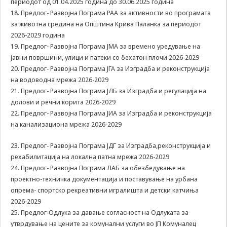
периодот од 01.04.2025 година до 30.06.2025 година
us to
18. Предлог- Развојна Пограма РАА за активности во програмата
improve
the
за животна средина на Општина Крива Паланка за периодот
website's
2026-2029 година
functionality
19. Предлог- Развојна Пограма ЈMA за времено уредување на
and
јавни површини, улици и патеки со бехатон плочи 2026-2029
structure,
20. Предлог- Развојна Пограма ЈГА за Изградба и реконструкција
based on
на водоводна мрежа 2026-2029
how the
21. Предлог- Развојна Пограма ЈЛБ за Изградба и регулација на
website is
used.
долови и речни корита 2026-2029
22. Предлог- Развојна Пограма ЈИА за Изградба и реконструкција
на канализациона мрежа 2026-2029
Experience
In order for
23. Предлог- Развојна Пограма ЈДГ за Изградба,реконструкција и
our website
рехабилитација на локална патна мрежа 2026-2029
to perform
24. Предлог- Развојна Пограма ЛАБ за обезбедување на
as well as
проeктно-техничка документацијa и поставување на урбана
possible
опрема- спортско рекреативни игралишта и детски катчиња
during your
2026-2029
visit. If you
refuse these
25. Предлог-Одлука за давање согласност на Одлуката за
cookies,
утврдување на цените за комунални услуги во ЈП Комуналец