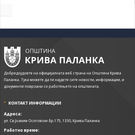
us to
improve
the
website's
functionality
and
structure,
based on
how the
website is
used.
Добредојдовте на официјалната веб страна на Општина Крива
Experience
Паланка. Тука можете да ги најдете сите новости, информации, и
In order for
документи поврзани со работењето на општината.
our website
to perform
КОНТАКТ ИНФОРМАЦИИ
as well as
possible
Адреса:
during your
visit. If you
ул. Св.Јоаким Осоговски бр.175, 1330, Крива Паланка
refuse these
Работно време:
cookies,