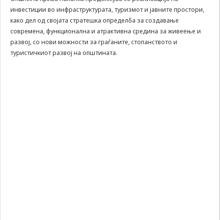
инвестиции во инфраструктурата, туризмот и јавните простори,
да Ви
овозможиме да
како дел од својата стратешка определба за создавање
ги добиете
современа, функционална и атрактивна средина за живеење и
услугите кои сте
развој, со нови можности за граѓаните, стопанството и
ги побарале
туристичкиот развој на општината.
преку нашата веб
страница. Без
овие колачиња,
услугите кои сте
ги побарале нема
да може да Ви
бидат
испорачани.
Овие колачиња
автоматски ќе
бидат избришани
од Вашиот уред
со прекинување
на тековната
сесија или
затворање на
прелистувачот.
Овие колачиња