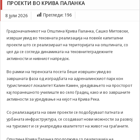
ПРОЕКТИ ВО КРИВА ПАЛАНКА
Задолжителни
реализацијата на повеќе капитални проекти во
Сесиските
Крива Паланка
Прегледи:
196
8 јули 2026
колачиња се
привремени
колачиња, кои се
Градоначалникот на Општина Крива Паланка, Сашко Митовски,
зачувуваат во
изврши увид во тековната реализација на повеќе капитални
датотеката на
проекти што се реализираат на територијата на општината, со
колачето на
Вашиот интернет
цел да се согледа динамиката на тековнитеградежните
пребарувач
активности и нивниот напредок.
додека не ја
завршите сесијата
Во рамки на теренската посета беше извршен увид во
на него. Овие
завршната фаза од изградбата на адреналинскиот парк кон
колачиња се
туристичкиот локалитет Калин Камен, уредувањето на просторот
задолжителни за
кај поранешното училиште во село Градец, како и во завршните
одредени
апликации или
активности за уредување на кејот на Крива Река.
функционалности
на нашата веб-
Со реализацијата на овие проекти се подобруваат патната и
страница за
урбаната инфраструктура, се создаваат нови можности за развој
нејзина правилна
на туризмот и се унапредува квалитетот на живот на граѓаните.
работа.Сесиските
колачиња се
Општина Крива Паланка продолжува со реализација на
користат со цел