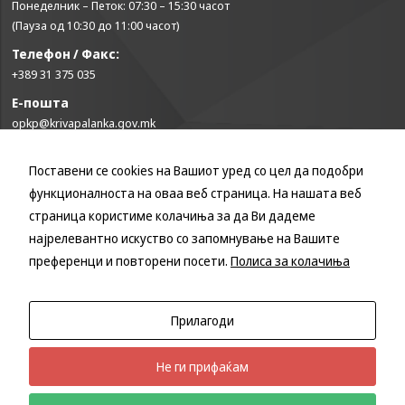
Понеделник – Петок: 07:30 – 15:30 часот
some
functionality
(Пауза од 10:30 до 11:00 часот)
will
Телефон / Факс:
disappear
+389 31 375 035
from the
website.
Е-пошта
opkp@krivapalanka.gov.mk
Marketing
Поставени се cookies на Вашиот уред со цел да подобри
КОРИСНИ ЛИНКОВИ
By sharing
your
функционалноста на оваа веб страница. На нашата веб
Влада на Република Северна Македонија
interests and
страница користиме колачиња за да Ви дадеме
behavior as
Собрание на Република Северна Македонија
најрелевантно искуство со запомнување на Вашите
you visit our
Министерство за финансии
site, you
преференци и повторени посети.
Полиса за колачиња
Министерство за транспорт и врски
increase the
chance of
Министерство за локална самоуправа
seeing
Министерство за информатичко општество и администрација
Прилагоди
personalized
Министерство за образование и наука
content and
offers.
Не ги прифаќам