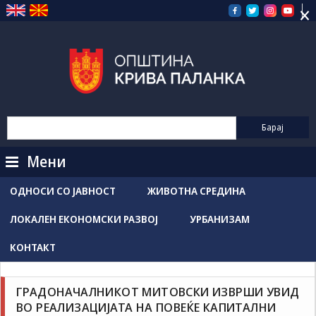
×
Прескокнете
на
содржината
Мени
ОДНОСИ СО ЈАВНОСТ
ЖИВОТНА СРЕДИНА
ЛОКАЛЕН ЕКОНОМСКИ РАЗВОЈ
УРБАНИЗАМ
КОНТАКТ
Новости / Настани
Grozdancho Hristovski
јули 8, 2026
ГРАДОНАЧАЛНИКОТ МИТОВСКИ ИЗВРШИ УВИД
ВО РЕАЛИЗАЦИЈАТА НА ПОВЕЌЕ КАПИТАЛНИ
Градоначалникот Митовски изврши увид во