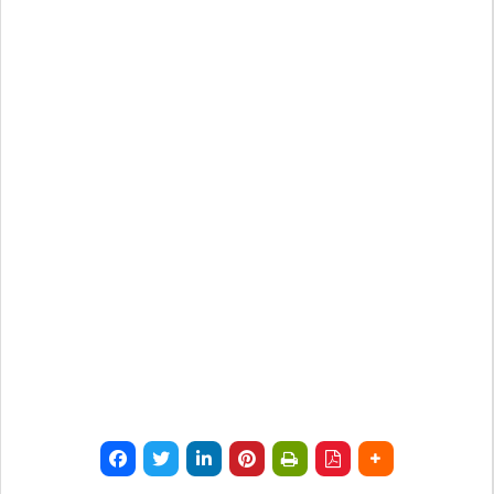
може да се
користат за
запомнување на
Вашите
претходни
активности како
што е на пример
пополнување на
апликација за
вработување
(„Apply for this
job“), при
враќање на
претходната
страница за
време на истата
сесија (користење
на „go back“
опција).
Statistics
In order for