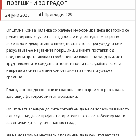
ПОВРШИНИ ВО ГРАДОТ
Задолжителни
уништувањето на уредените јавни површини во
Сесиските
градот
Прегледи:
229
24 јуни 2025
колачиња се
привремени
колачиња, кои се
Општина Крива Паланка со жалење информира дека повторно се
зачувуваат во
регистрирани случаи на вандализам и уништување на јавно
датотеката на
зеленило и декоративно цвеќе, поставено со цел уредување и
колачето на
Вашиот интернет
разубавување на јавните површини. Ваквите постапки од
пребарувач
поедници претставуваат грубо непочитување на заедничкиот
додека не ја
труд, вложените средства и посветеноста на службите, како и
завршите сесијата
навреда за сите граѓани кои се грижат за чиста и уредна
на него. Овие
средина.
колачиња се
задолжителни за
Благодарност до совесните граѓани кои навремено реагираа и
одредени
апликации или
доставија фотографии и информации.
функционалности
на нашата веб-
Општината апелира до сите сограѓани да не се толерира ваквото
страница за
однесување, да се пријават сторителите кога се забележуваат и
нејзина правилна
заеднички да го чуваме нашиот град.
работа.Сесиските
колачиња се
Да не дозволиме несовесни поединци да ја уништуваат сета
користат со цел