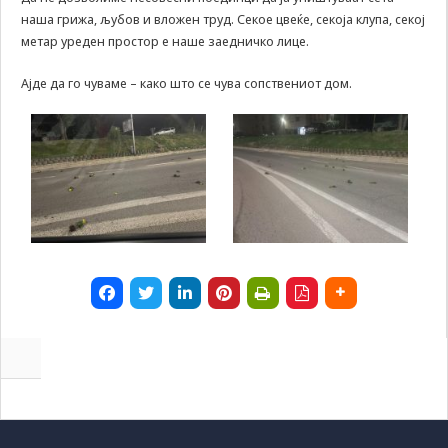
наша грижа, љубов и вложен труд. Секое цвеќе, секоја клупа, секој
да Ви
овозможиме да
метар уреден простор е наше заедничко лице.
ги добиете
услугите кои сте
Ајде да го чуваме – како што се чува сопствениот дом.
ги побарале
преку нашата веб
страница. Без
овие колачиња,
услугите кои сте
ги побарале нема
да може да Ви
бидат
испорачани.
Овие колачиња
автоматски ќе
бидат избришани
од Вашиот уред
со прекинување
на тековната
сесија или
затворање на
прелистувачот.
Овие колачиња