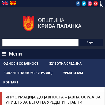
×
Прескокнете
на
содржината
Мени
ОДНОСИ СО ЈАВНОСТ
ЖИВОТНА СРЕДИНА
ЛОКАЛЕН ЕКОНОМСКИ РАЗВОЈ
УРБАНИЗАМ
КОНТАКТ
Новости / Настани
Grozdancho Hristovski
јуни 24, 2025
ИНФОРМАЦИЈА ДО ЈАВНОСТА – ЈАВНА ОСУДА ЗА
УНИШТУВАЊЕТО НА УРЕДЕНИТЕ ЈАВНИ
Информација до јавноста – јавна осуда за