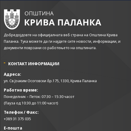
може да се
користат за
запомнување на
Вашите
претходни
активности како
Добредојдовте на официјалната веб страна на Општина Крива
што е на пример
Паланка. Тука можете да ги најдете сите новости, информации, и
пополнување на
апликација за
документи поврзани со работењето на општината.
вработување
(„Apply for this
job“), при
КОНТАКТ ИНФОРМАЦИИ
враќање на
Адреса:
претходната
страница за
ул. Св.Јоаким Осоговски бр.175, 1330, Крива Паланка
време на истата
Работно време:
сесија (користење
Понеделник – Петок: 07:30 – 15:30 часот
на „go back“
опција).
(Пауза од 10:30 до 11:00 часот)
Телефон / Факс:
+389 31 375 035
Statistics
In order for
Е-пошта