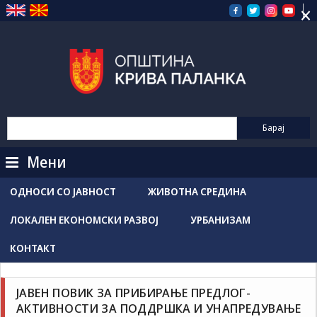
×
Прескокнете
на
содржината
Мени
ОДНОСИ СО ЈАВНОСТ
ЖИВОТНА СРЕДИНА
ЛОКАЛЕН ЕКОНОМСКИ РАЗВОЈ
УРБАНИЗАМ
КОНТАКТ
Конкурси / Објави
Новости / Настани
ЈАВЕН ПОВИК ЗА ПРИБИРАЊЕ ПРЕДЛОГ-
Grozdancho Hristovski
октомври 28, 2024
АКТИВНОСТИ ЗА ПОДДРШКА И УНАПРЕДУВАЊЕ