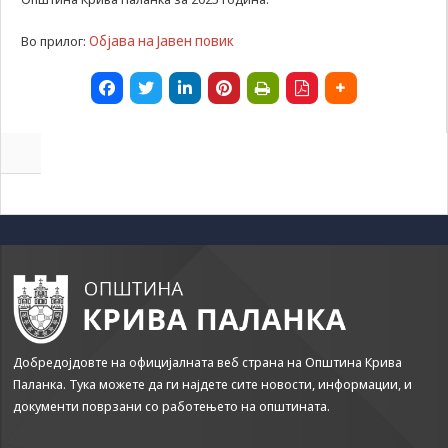
да Ви
овозможиме да
Објава на Јавен повик
Во прилог:
ги добиете
услугите кои сте
ги побарале
преку нашата веб
страница. Без
овие колачиња,
услугите кои сте
ги побарале нема
да може да Ви
бидат
испорачани.
Овие колачиња
автоматски ќе
бидат избришани
од Вашиот уред
со прекинување
на тековната
Добредојдовте на официјалната веб страна на Општина Крива
сесија или
Паланка. Тука можете да ги најдете сите новости, информации, и
затворање на
документи поврзани со работењето на општината.
прелистувачот.
Овие колачиња