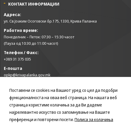
може да се
КОНТАКТ ИНФОРМАЦИИ
користат за
запомнување на
Адреса:
Вашите
ул. Св.Јоаким Осоговски бр.175, 1330, Крива Паланка
претходни
Работно време:
активности како
што е на пример
Понеделник – Петок: 07:30 – 15:30 часот
пополнување на
(Пауза од 10:30 до 11:00 часот)
апликација за
Телефон / Факс:
вработување
(„Apply for this
+389 31 375 035
job“), при
Е-пошта
враќање на
претходната
opkp@krivapalanka.gov.mk
страница за
време на истата
Поставени се cookies на Вашиот уред со цел да подобри
КОРИСНИ ЛИНКОВИ
сесија (користење
на „go back“
функционалноста на оваа веб страница. На нашата веб
Влада на Република Северна Македонија
опција).
страница користиме колачиња за да Ви дадеме
Собрание на Република Северна Македонија
најрелевантно искуство со запомнување на Вашите
Министерство за финансии
преференци и повторени посети.
Полиса за колачиња
Statistics
Министерство за транспорт и врски
In order for