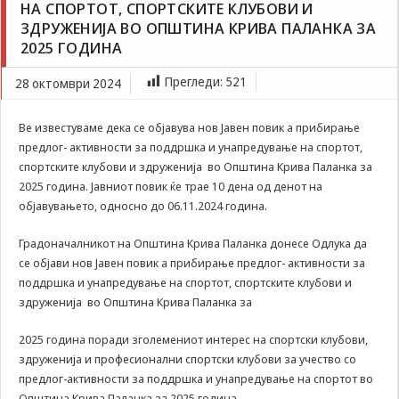
НА СПОРТОТ, СПОРТСКИТЕ КЛУБОВИ И
Задолжителни
Јавен повик за прибирање предлог-активности за
ЗДРУЖЕНИЈА ВО ОПШТИНА КРИВА ПАЛАНКА ЗА
Сесиските
поддршка и унапредување на спортот, спортските
колачиња се
2025 ГОДИНА
клубови и здруженија во Општина Крива Паланка
привремени
за 2025 година
колачиња, кои се
Прегледи:
521
28 октомври 2024
зачувуваат во
датотеката на
Ве известуваме дека се објавува нов Јавен повик а прибирање
колачето на
Вашиот интернет
предлог- активности за поддршка и унапредување на спортот,
пребарувач
спортските клубови и здруженија во Општина Крива Паланка за
додека не ја
2025 година. Јавниот повик ќе трае 10 дена од денот на
завршите сесијата
објавувањето, односно до 06.11.2024 година.
на него. Овие
колачиња се
Градоначалникот на Општина Крива Паланка донесе Одлука да
задолжителни за
се објави нов Јавен повик а прибирање предлог- активности за
одредени
апликации или
поддршка и унапредување на спортот, спортските клубови и
функционалности
здруженија во Општина Крива Паланка за
на нашата веб-
страница за
2025 година поради зголемениот интерес на спортски клубови,
нејзина правилна
здруженија и професионални спортски клубови за учество со
работа.Сесиските
предлог-активности за поддршка и унапредување на спортот во
колачиња се
Општина Крива Паланка за 2025 година.
користат со цел