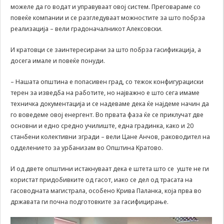
us to
можеле да го водат и управуваат овој систем. Преговараме со
improve
повеќе компании и се разгледуваат можностите за што побрза
the
реализација – вели градоначалникот Алексовски.
website's
functionality
И кратовци се заинтересирани за што побрза гасификација, а
and
досега имале и повеќе понуди.
structure,
based on
how the
– Нашата општина е попасивен град, со тежок конфигурациски
website is
терен за изведба на работите, но најважно е што сега имаме
used.
техничка документација и се надеваме дека ќе најдеме начин да
го воведеме овој енергент. Во првата фаза ќе се приклучат две
основни и едно средно училиште, една градинка, како и 20
Experience
станбени колективни згради – вели Цане Анчов, раководител на
In order for
одделението за урбанизам во Општина Kратово.
our website
to perform
И од двете општини истакнуваат дека е штета што се уште не ги
as well as
користат придобивките од гасот, иако се дел од трасата на
possible
during your
гасоводната магистрала, особено Kрива Паланка, која прва во
visit. If you
државата ги почна подготовките за гасифицирање.
refuse these
cookies,