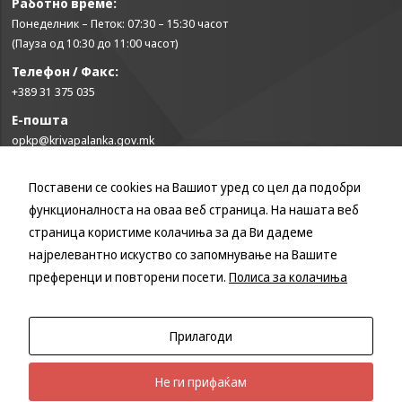
Работно време:
Понеделник – Петок: 07:30 – 15:30 часот
(Пауза од 10:30 до 11:00 часот)
Телефон / Факс:
+389 31 375 035
Е-пошта
opkp@krivapalanka.gov.mk
Поставени се cookies на Вашиот уред со цел да подобри
КОРИСНИ ЛИНКОВИ
функционалноста на оваа веб страница. На нашата веб
Влада на Република Северна Македонија
страница користиме колачиња за да Ви дадеме
Собрание на Република Северна Македонија
најрелевантно искуство со запомнување на Вашите
Министерство за финансии
преференци и повторени посети.
Полиса за колачиња
Министерство за транспорт и врски
Министерство за локална самоуправа
Министерство за информатичко општество и администрација
Прилагоди
Министерство за образование и наука
Не ги прифаќам