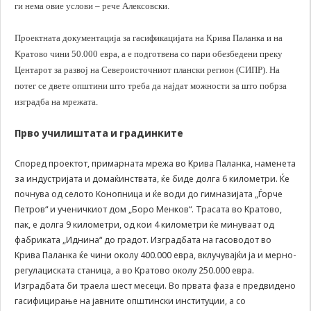
ги нема овие услови – рече Алексовски.
да Ви
овозможиме да
Проектната документација за гасификацијата на Kрива Паланка и на
ги добиете
услугите кои сте
Kратово чини 50.000 евра, а е подготвена со пари обезбедени преку
ги побарале
Центарот за развој на Североисточниот плански регион (СИПР). На
преку нашата веб
потег се двете општини што треба да најдат можности за што побрза
страница. Без
изградба на мрежата.
овие колачиња,
услугите кои сте
ги побарале нема
Прво училиштата и градинките
да може да Ви
бидат
Според проектот, примарната мрежа во Kрива Паланка, наменета
испорачани.
за индустријата и домаќинствата, ќе биде долга 6 километри. Ќе
Овие колачиња
почнува од селото Kонопница и ќе води до гимназијата „Ѓорче
автоматски ќе
Петров“ и ученичкиот дом „Боро Менков“. Трасата во Kратово,
бидат избришани
пак, е долга 9 километри, од кои 4 километри ќе минуваат од
од Вашиот уред
со прекинување
фабриката „Иднина“ до градот. Изградбата на гасоводот во
на тековната
Kрива Паланка ќе чини околу 400.000 евра, вклучувајќи ја и мерно-
сесија или
регулациската станица, а во Kратово околу 250.000 евра.
затворање на
Изградбата би траела шест месеци. Во првата фаза е предвидено
прелистувачот.
гасифицирање на јавните општински институции, а со
Овие колачиња