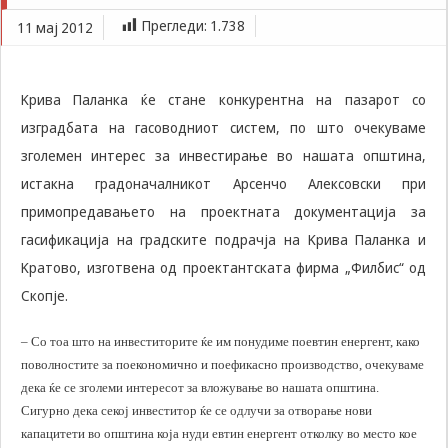
Задолжителни
Проектот готов, се бараат пари за гасификација
Прегледи:
1.738
11 мај 2012
Сесиските
колачиња се
привремени
колачиња, кои се
Kрива Паланка ќе стане конкурентна на пазарот со
зачувуваат во
датотеката на
изградбата на гасоводниот систем, по што очекуваме
колачето на
зголемен интерес за инвестирање во нашата општина,
Вашиот интернет
пребарувач
истакна градоначалникот Арсенчо Алексовски при
додека не ја
примопредавањето на проектната документација за
завршите сесијата
гасификација на градските подрачја на Kрива Паланка и
на него. Овие
колачиња се
Kратово, изготвена од проектантската фирма „Филбис“ од
задолжителни за
Скопје.
одредени
апликации или
функционалности
– Со тоа што на инвеститорите ќе им понудиме поевтин енергент, како
на нашата веб-
поволностите за поекономично и поефикасно производство, очекуваме
страница за
дека ќе се зголеми интересот за вложување во нашата општина.
нејзина правилна
работа.Сесиските
Сигурно дека секој инвеститор ќе се одлучи за отворање нови
колачиња се
капацитети во општина која нуди евтин енергент отколку во место кое
користат со цел