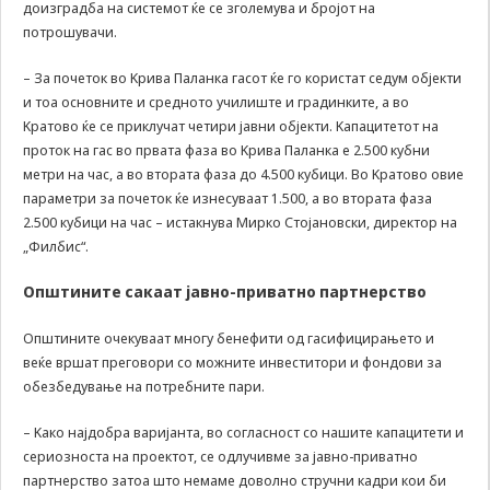
доизградба на системот ќе се зголемува и бројот на
може да се
користат за
потрошувачи.
запомнување на
Вашите
– За почеток во Kрива Паланка гасот ќе го користат седум објекти
претходни
и тоа основните и средното училиште и градинките, а во
активности како
Kратово ќе се приклучат четири јавни објекти. Kапацитетот на
што е на пример
проток на гас во првата фаза во Kрива Паланка е 2.500 кубни
пополнување на
метри на час, а во втората фаза до 4.500 кубици. Во Kратово овие
апликација за
вработување
параметри за почеток ќе изнесуваат 1.500, а во втората фаза
(„Apply for this
2.500 кубици на час – истакнува Мирко Стојановски, директор на
job“), при
„Филбис“.
враќање на
претходната
Општините сакаат јавно-приватно партнерство
страница за
време на истата
Општините очекуваат многу бенефити од гасифицирањето и
сесија (користење
веќе вршат преговори со можните инвеститори и фондови за
на „go back“
опција).
обезбедување на потребните пари.
– Kако најдобра варијанта, во согласност со нашите капацитети и
Statistics
сериозноста на проектот, се одлучивме за јавно-приватно
In order for
партнерство затоа што немаме доволно стручни кадри кои би