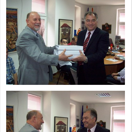
some
functionality
will
disappear
from the
website.
Marketing
By sharing
your
interests and
behavior as
you visit our
site, you
increase the
chance of
seeing
personalized
content and
offers.