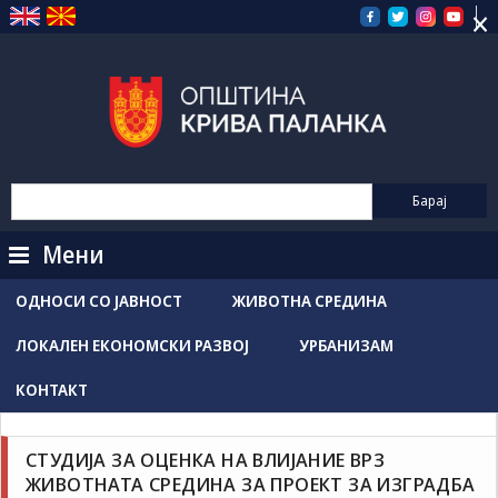
×
Прескокнете
на
содржината
Мени
ОДНОСИ СО ЈАВНОСТ
ЖИВОТНА СРЕДИНА
ЛОКАЛЕН ЕКОНОМСКИ РАЗВОЈ
УРБАНИЗАМ
КОНТАКТ
Uncategorized
Новости / Настани
Соопштенија
СТУДИЈА ЗА ОЦЕНКА НА ВЛИЈАНИЕ ВРЗ
Grozdancho Hristovski
ноември 20, 2024
ЖИВОТНАТА СРЕДИНА ЗА ПРОЕКТ ЗА ИЗГРАДБА