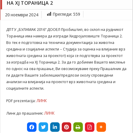
НА ХЈ ТОРАНИЦА 2
Задолжителни
Студија за оценка на влијание врз животната
Сесиските
средина за Проект за изградба на ХЈ Тораница 2
Прегледи:
559
20 ноември 2024
колачиња се
привремени
колачиња, кои се
ДПТУ „БУЛАМАК 2016“ ДООЕЛ Пробиштип, во склоп на рудникот
зачувуваат во
Тораница има намера да изгради Хидројаловиште Тораница 2.
датотеката на
Во тек е подготовка на техничка документација за животна
колачето на
Вашиот интернет
средина и социјални аспекти – Студија за оценка на влијание врз
пребарувач
животната средина за проектот) која се подготвува за проектот
додека не ја
за изградба на ХЈ Тораница 2. За да го добиеме Вашето мислење
завршите сесијата
по однос на ова прашање, Ви овозможуваме преку Прашалник да
на него. Овие
ги дадете Вашите забелешки/предлози околу спроведени
колачиња се
анализи на влијанија на проектот врз животната средина и
задолжителни за
одредени
социјалните аспекти.
апликации или
функционалности
ЛИНК
PDF prezentacija:
на нашата веб-
страница за
ЛИНК
Линк до прашалник:
нејзина правилна
работа.Сесиските
колачиња се
користат со цел