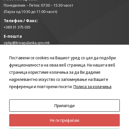
може да се
Понеделник – Петок: 07:30 – 15:30 часот
користат за
(Пауза од 10:30 до 11:00 часот)
запомнување на
Вашите
Телефон / Факс:
претходни
+389 31 375 035
активности како
што е на пример
Е-пошта
пополнување на
opkp@krivapalanka.gov.mk
апликација за
вработување
(„Apply for this
Поставени се cookies на Вашиот уред со цел да подобри
КОРИСНИ ЛИНКОВИ
job“), при
функционалноста на оваа веб страница. На нашата веб
враќање на
Влада на Република Северна Македонија
страница користиме колачиња за да Ви дадеме
претходната
Собрание на Република Северна Македонија
страница за
најрелевантно искуство со запомнување на Вашите
Министерство за финансии
време на истата
преференци и повторени посети.
Полиса за колачиња
сесија (користење
Министерство за транспорт и врски
на „go back“
Министерство за локална самоуправа
опција).
Министерство за информатичко општество и администрација
Прилагоди
Министерство за образование и наука
Statistics
Не ги прифаќам
In order for