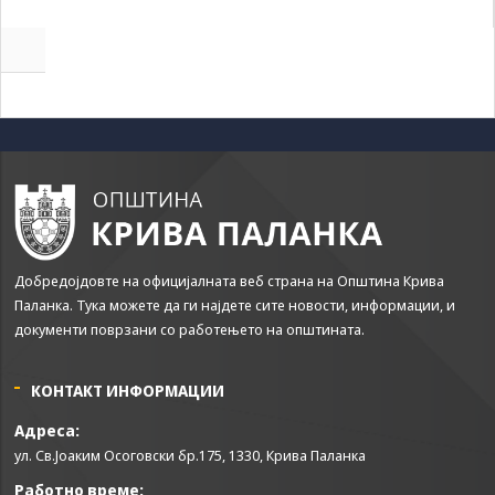
да Ви
овозможиме да
ги добиете
услугите кои сте
ги побарале
преку нашата веб
страница. Без
овие колачиња,
услугите кои сте
ги побарале нема
да може да Ви
бидат
испорачани.
Добредојдовте на официјалната веб страна на Општина Крива
Овие колачиња
Паланка. Тука можете да ги најдете сите новости, информации, и
автоматски ќе
документи поврзани со работењето на општината.
бидат избришани
од Вашиот уред
со прекинување
КОНТАКТ ИНФОРМАЦИИ
на тековната
сесија или
Адреса:
затворање на
ул. Св.Јоаким Осоговски бр.175, 1330, Крива Паланка
прелистувачот.
Овие колачиња
Работно време: