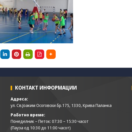
да Ви
овозможиме да
ги добиете
услугите кои сте
ги побарале
преку нашата веб
страница. Без
овие колачиња,
услугите кои сте
ги побарале нема
да може да Ви
бидат
испорачани.
Овие колачиња
автоматски ќе
КОНТАКТ ИНФОРМАЦИИ
бидат избришани
од Вашиот уред
Адреса:
со прекинување
ул. Св.Јоаким Осоговски бр.175, 1330, Крива Паланка
на тековната
сесија или
Работно време:
затворање на
Понеделник – Петок: 07:30 – 15:30 часот
прелистувачот.
(Пауза од 10:30 до 11:00 часот)
Овие колачиња