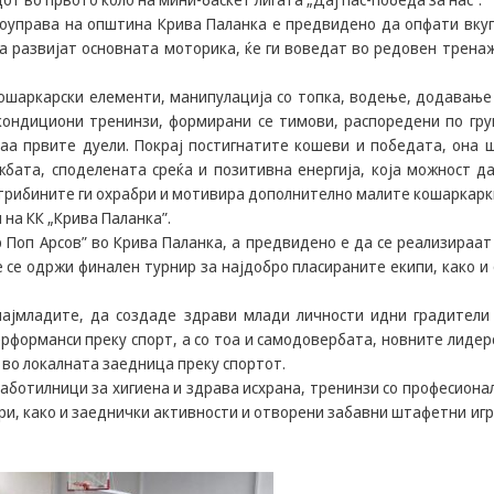
Задолжителни
амоуправа на општина Крива Паланка е предвидено да опфати вку
Сесиските
ја развијат основната моторика, ќе ги воведат во редовен трена
колачиња се
привремени
кошаркарски елементи, манипулација со топка, водење, додавање
колачиња, кои се
зачувуваат во
 кондициони тренинзи, формирани се тимови, распоредени по гру
датотеката на
раа првите дуели. Покрај постигнатите кошеви и победата, она 
колачето на
бата, споделената среќа и позитивна енергија, која можност да
Вашиот интернет
 трибините ги охрабри и мотивира дополнително малите кошаркарк
пребарувач
на КК „Крива Паланка”.
додека не ја
 Поп Арсов” во Крива Паланка, а предвидено е да се реализираат
завршите сесијата
на него. Овие
е се одржи финален турнир за најдобро пласираните екипи, како и 
колачиња се
задолжителни за
најмладите, да создаде здрави млади личности идни градители
одредени
ерформанси преку спорт, а со тоа и самодовербата, новните лидер
апликации или
 во локалната заедница преку спортот.
функционалности
аботилници за хигиена и здрава исхрана, тренинзи со професиона
на нашата веб-
страница за
и, како и заеднички активности и отворени забавни штафетни игр
нејзина правилна
работа.Сесиските
колачиња се
користат со цел