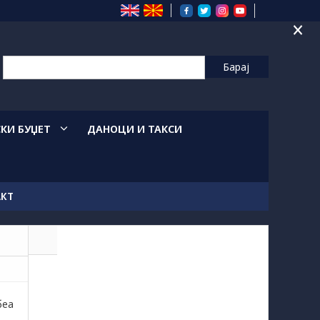
×
СКИ БУЏЕТ
ДАНОЦИ И ТАКСИ
АКТ
беа