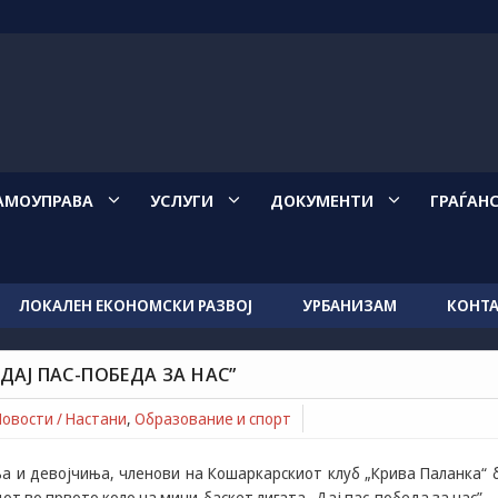
АМОУПРАВА
УСЛУГИ
ДОКУМЕНТИ
ГРАЃАН
ЛОКАЛЕН ЕКОНОМСКИ РАЗВОЈ
УРБАНИЗАМ
КОНТ
е и спорт
ДАЈ ПАС-ПОБЕДА ЗА НАС”
да за нас”
Новости / Настани
,
Образование и спорт
а и девојчиња, членови на Кошаркарскиот клуб „Крива Паланка“ 
от во првото коло на мини-баскет лигата „Дај пас-победа за нас”.