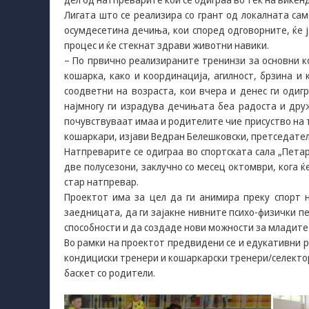
Лигата што се реализира со грант од локалната с
осумдесетина дечиња, кои според одговорните, ќе 
процес и ќе стекнат здрави животни навики.
– По првично реализираните тренинзи за основни 
кошарка, како и координација, агилност, брзина и
соодветни на возраста, кои вчера и денес ги одиг
најмногу ги израдува дечињата беа радоста и друж
почувствуваат имаа и родителите чие присуство на
кошаркари, изјави Ведран Белешковски, претседател 
Натпреварите се одиграа во спортската сала „Петар
две полусезони, заклучно со месец октомври, кога ќ
стар натпревар.
Проектот има за цел да ги анимира преку спорт 
заедницата, да ги зајакне нивните психо-физички п
способности и да создаде нови можности за младите
Во рамки на проектот предвидени се и едукативни р
кондициски тренери и кошаркарски тренери/селектор
баскет со родители.