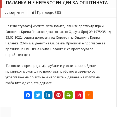
ПАЛАНКА И Е НЕРАБОТЕН ДЕН ЗА ОПШТИНАТА
Задолжителни
за празник на Општина Крива Паланка и е
Сесиските
неработен ден за општината
Прегледи:
385
22 мај 2025
колачиња се
привремени
колачиња, кои се
Се известуваат фирмите, установите, јавните претпријатија и
зачувуваат во
Општина Крива Паланка дека согласно Одлука број 09-1975/35 од
датотеката на
23.05.2022 година донесена од Советот на Општина Крива
колачето на
Вашиот интернет
Паланка, 23-ти мај денот на Св.Јоаким Крчовски е прогласен за
пребарувач
празник на Општина Крива Паланка и се прогласува за
додека не ја
неработен ден.
завршите сесијата
на него. Овие
Трговските претпријатија, дуќани и угостителски објекти
колачиња се
празникот можат да го прослават работно и свечено со
задолжителни за
украсување на објектите и излозите и давање на услуги на
одредени
апликации или
граѓаните од својата дејност.
функционалности
на нашата веб-
страница за
нејзина правилна
работа.Сесиските
колачиња се
користат со цел