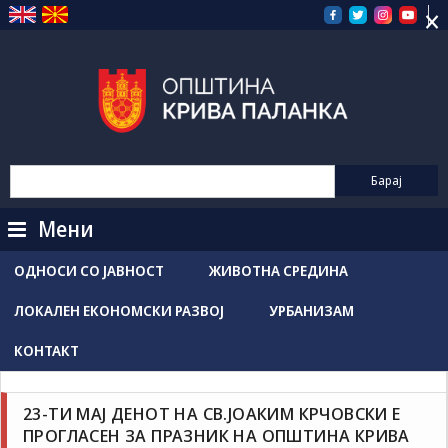
×
Прескокнете
на
содржината
Мени
ОДНОСИ СО ЈАВНОСТ
ЖИВОТНА СРЕДИНА
ЛОКАЛЕН ЕКОНОМСКИ РАЗВОЈ
УРБАНИЗАМ
КОНТАКТ
Новости / Настани
Соопштенија
Grozdancho Hristovski
мај 22, 2025
23-ТИ МАЈ ДЕНОТ НА СВ.ЈОАКИМ КРЧОВСКИ Е
ПРОГЛАСЕН ЗА ПРАЗНИК НА ОПШТИНА КРИВА
23-ти Мај денот на Св.Јоаким Крчовски е прогласен