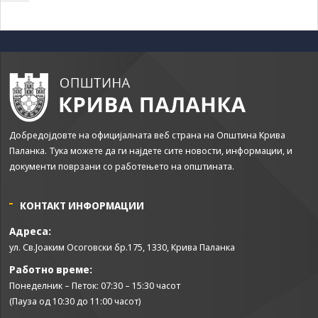
да Ви
овозможиме да
ги добиете
услугите кои сте
ги побарале
преку нашата веб
страница. Без
овие колачиња,
услугите кои сте
ги побарале нема
Добредојдовте на официјалната веб страна на Општина Крива
да може да Ви
Паланка. Тука можете да ги најдете сите новости, информации, и
бидат
документи поврзани со работењето на општината.
испорачани.
Овие колачиња
автоматски ќе
КОНТАКТ ИНФОРМАЦИИ
бидат избришани
од Вашиот уред
Адреса:
со прекинување
ул. Св.Јоаким Осоговски бр.175, 1330, Крива Паланка
на тековната
Работно време:
сесија или
затворање на
Понеделник – Петок: 07:30 – 15:30 часот
прелистувачот.
(Пауза од 10:30 до 11:00 часот)
Овие колачиња