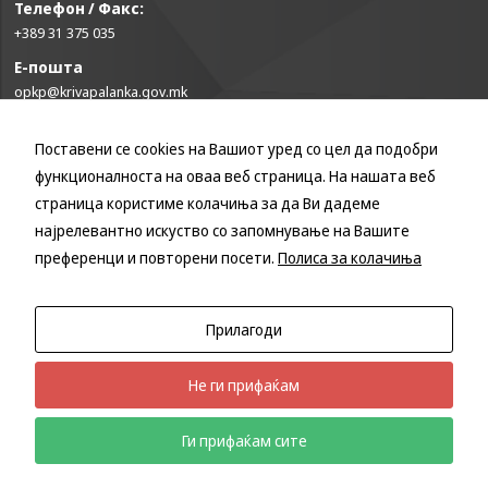
Телефон / Факс:
може да се
користат за
+389 31 375 035
запомнување на
Е-пошта
Вашите
opkp@krivapalanka.gov.mk
претходни
активности како
што е на пример
Поставени се cookies на Вашиот уред со цел да подобри
КОРИСНИ ЛИНКОВИ
пополнување на
апликација за
функционалноста на оваа веб страница. На нашата веб
Влада на Република Северна Македонија
вработување
страница користиме колачиња за да Ви дадеме
(„Apply for this
Собрание на Република Северна Македонија
најрелевантно искуство со запомнување на Вашите
job“), при
Министерство за финансии
преференци и повторени посети.
Полиса за колачиња
враќање на
Министерство за транспорт и врски
претходната
страница за
Министерство за локална самоуправа
време на истата
Министерство за информатичко општество и администрација
Прилагоди
сесија (користење
Министерство за образование и наука
на „go back“
опција).
Не ги прифаќам
Ги прифаќам сите
Општина Крива Паланка
Изработено од
Мартин Марковски
Statistics
Телефонски именик
Корисни линкови
In order for