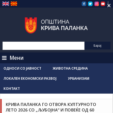
×
Прескокнете
на
содржината
Мени
ОДНОСИ СО ЈАВНОСТ
ЖИВОТНА СРЕДИНА
ЛОКАЛЕН ЕКОНОМСКИ РАЗВОЈ
УРБАНИЗАМ
КОНТАКТ
Култура
Новости / Настани
КРИВА ПАЛАНКА ГО ОТВОРА КУЛТУРНОТО
Grozdancho Hristovski
јуни 24, 2026
ЛЕТО 2026 СО „ЉУБОЈНА“ И ПОВЕЌЕ ОД 60