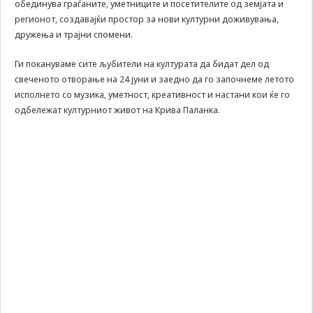
обединува граѓаните, уметниците и посетителите од земјата и
може да се
регионот, создавајќи простор за нови културни доживувања,
користат за
запомнување на
дружења и трајни спомени.
Вашите
претходни
Ги покануваме сите љубители на културата да бидат дел од
активности како
свеченото отворање на 24 јуни и заедно да го започнеме летото
што е на пример
исполнето со музика, уметност, креативност и настани кои ќе го
пополнување на
одбележат културниот живот на Крива Паланка.
апликација за
вработување
(„Apply for this
job“), при
враќање на
претходната
страница за
време на истата
сесија (користење
на „go back“
опција).
Statistics
In order for