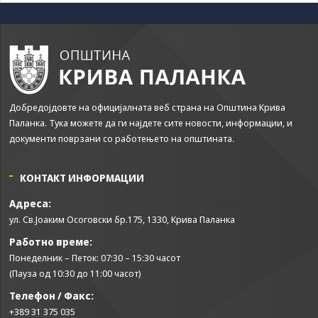
some
functionality
will
disappear
from the
website.
Добредојдовте на официјалната веб страна на Општина Крива
Marketing
Паланка. Тука можете да ги најдете сите новости, информации, и
By sharing
документи поврзани со работењето на општината.
your
interests and
behavior as
КОНТАКТ ИНФОРМАЦИИ
you visit our
site, you
Адреса:
increase the
ул. Св.Јоаким Осоговски бр.175, 1330, Крива Паланка
chance of
Работно време:
seeing
personalized
Понеделник – Петок: 07:30 – 15:30 часот
content and
(Пауза од 10:30 до 11:00 часот)
offers.
Телефон / Факс:
+389 31 375 035