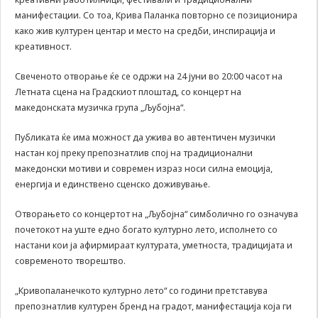
да Ви
манифестации. Со тоа, Крива Паланка повторно се позиционира
овозможиме да
како жив културен центар и место на средби, инспирација и
ги добиете
креативност.
услугите кои сте
ги побарале
Свеченото отворање ќе се одржи на 24 јуни во 20:00 часот на
преку нашата веб
Летната сцена на Градскиот плоштад, со концерт на
страница. Без
македонската музичка група „Љубојна“.
овие колачиња,
услугите кои сте
ги побарале нема
Публиката ќе има можност да ужива во автентичен музички
да може да Ви
настан кој преку препознатлив спој на традиционални
бидат
македонски мотиви и современ израз носи силна емоција,
испорачани.
енергија и единствено сценско доживување.
Овие колачиња
автоматски ќе
Отворањето со концертот на „Љубојна“ симболично го означува
бидат избришани
почетокот на уште едно богато културно лето, исполнето со
од Вашиот уред
со прекинување
настани кои ја афирмираат културата, уметноста, традицијата и
на тековната
современото творештво.
сесија или
затворање на
„Кривопаланечкото културно лето“ со години претставува
прелистувачот.
препознатлив културен бренд на градот, манифестација која ги
Овие колачиња