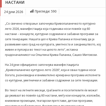
НАСТАНИ
Задолжителни
КРИВА ПАЛАНКА ГО ОТВОРА КУЛТУРНОТО ЛЕТО 2026
Сесиските
СО „ЉУБОЈНА“ И ПОВЕЌЕ ОД 60 НАСТАНИ
Прегледи:
590
24 јуни 2026
колачиња се
привремени
колачиња, кои се
„Со свечено отворање започнува Кривопаланечкото културно
зачувуваат во
лето 2026, манифестација која годинава носи повеќе од 60
датотеката на
настани – концерти, културни содржини и забавни програми за
колачето на
Вашиот интернет
сите генерации. Нашата цел е Крива Паланка и понатаму да ја
пребарувач
развиваме како град на културата, уметноста и заедништвото, кој
додека не ја
живее и пулсира во текот на целото лето“, истакна
завршите сесијата
градоначалникот на Општина Крива Паланка, Сашко Митовски.
на него. Овие
колачиња се
На 24 јуни официјално започнува манифестацијата
задолжителни за
„Кривопаланечко културно лето 2026“, која и оваа година носи
одредени
апликации или
богата, разновидна и внимателно креирана програма исполнета
функционалности
со културни, уметнички и забавни содржини за сите генерации.
на нашата веб-
страница за
Во текот на летните месеци, граѓаните и посетителите ќе можат
нејзина правилна
да уживаат во повеќе од 60 настани, меѓу кои концерти, изложби,
работа.Сесиските
книжевни промоции, театарски претстави, детски програми,
колачиња се
креативни работилници, фестивали и традиционални
користат со цел