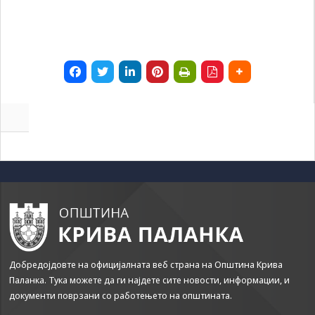
some
functionality
will
disappear
from the
website.
Marketing
By sharing
your
interests and
behavior as
you visit our
site, you
increase the
chance of
seeing
personalized
Добредојдовте на официјалната веб страна на Општина Крива
content and
Паланка. Тука можете да ги најдете сите новости, информации, и
offers.
документи поврзани со работењето на општината.