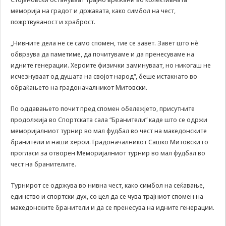
да Ви
меморија на градот и државата, како симбол на чест,
овозможиме да
пожртвуваност и храброст.
ги добиете
услугите кои сте
„Нивните дела не се само спомен, тие се завет. Завет што нè
ги побарале
обврзува да паметиме, да почитуваме и да пренесуваме на
преку нашата веб
идните генерации. Хероите физички заминуваат, но никогаш не
страница. Без
исчезнуваат од душата на својот народ“, беше истакнато во
овие колачиња,
услугите кои сте
обраќањето на градоначалникот Митовски.
ги побарале нема
да може да Ви
По оддавањето почит пред спомен обележјето, присутните
бидат
продолжија во Спортската сала “Бранители“ каде што се одржи
испорачани.
меморијалниот турнир во мал фудбал во чест на македонските
Овие колачиња
бранители и наши херои. Градоначалникот Сашко Митовски го
автоматски ќе
прогласи за отворен Меморијалниот турнир во мал фудбал во
бидат избришани
од Вашиот уред
чест на бранителите.
со прекинување
на тековната
Турнирот се одржува во нивна чест, како симбол на сеќавање,
сесија или
единство и спортски дух, со цел да се чува трајниот спомен на
затворање на
македонските бранители и да се пренесува на идните генерации.
прелистувачот.
Овие колачиња