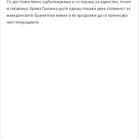
Со достоинствено одбележување и со порака за единство, почит
може да се
и сеќавање, Крива Паланка уште еднаш покажа дека споменот за
користат за
запомнување на
македонските бранители живее и ќе продолжи да се пренесува
Вашите
низ генерациите.
претходни
активности како
што е на пример
пополнување на
апликација за
вработување
(„Apply for this
job“), при
враќање на
претходната
страница за
време на истата
сесија (користење
на „go back“
опција).
Statistics
In order for