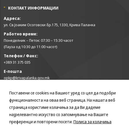
КОНТАКТ ИНФОРМАЦИИ
Адреса:
ул. Св.Јоаким Осоговски бр.175, 1330, Крива Паланка
Работно време:
Понеделник – Петок: 07:30 – 15:30 часот
(Пауза од 10:30 до 11:00 часот)
Телефон / Факс:
+389 31 375 035
Е-пошта
opkp@krivapalanka.gov.mk
Поставени се cookies на Вашиот уред со цел да подобри
КОРИСНИ ЛИНКОВИ
функционалноста на оваа веб страница. На нашата веб
Влада на Република Северна Македонија
страница користиме колачиња за да Ви дадеме
Собрание на Република Северна Македонија
најрелевантно искуство со запомнување на Вашите
Министерство за финансии
преференци и повторени посети.
Полиса за колачиња
Министерство за транспорт и врски