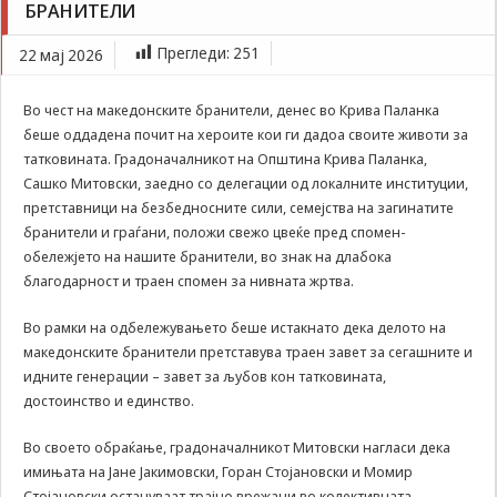
БРАНИТЕЛИ
Задолжителни
Крива Паланка со почит и достоинство им оддаде
Сесиските
почит на македонските бранители
Прегледи:
251
22 мај 2026
колачиња се
привремени
колачиња, кои се
Во чест на македонските бранители, денес во Крива Паланка
зачувуваат во
беше оддадена почит на хероите кои ги дадоа своите животи за
датотеката на
татковината. Градоначалникот на Општина Крива Паланка,
колачето на
Вашиот интернет
Сашко Митовски, заедно со делегации од локалните институции,
пребарувач
претставници на безбедносните сили, семејства на загинатите
додека не ја
бранители и граѓани, положи свежо цвеќе пред спомен-
завршите сесијата
обележјето на нашите бранители, во знак на длабока
на него. Овие
благодарност и траен спомен за нивната жртва.
колачиња се
задолжителни за
Во рамки на одбележувањето беше истакнато дека делото на
одредени
апликации или
македонските бранители претставува траен завет за сегашните и
функционалности
идните генерации – завет за љубов кон татковината,
на нашата веб-
достоинство и единство.
страница за
нејзина правилна
Во своето обраќање, градоначалникот Митовски нагласи дека
работа.Сесиските
имињата на Јане Јакимовски, Горан Стојановски и Момир
колачиња се
Стојановски остануваат трајно врежани во колективната
користат со цел