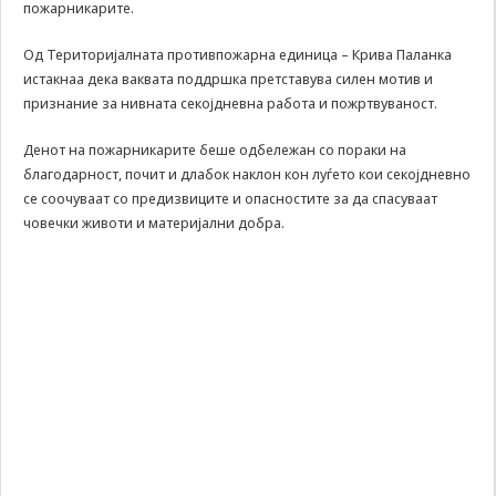
пожарникарите.
може да се
користат за
запомнување на
Од Територијалната противпожарна единица – Крива Паланка
Вашите
истакнаа дека ваквата поддршка претставува силен мотив и
претходни
признание за нивната секојдневна работа и пожртвуваност.
активности како
што е на пример
Денот на пожарникарите беше одбележан со пораки на
пополнување на
благодарност, почит и длабок наклон кон луѓето кои секојдневно
апликација за
се соочуваат со предизвиците и опасностите за да спасуваат
вработување
(„Apply for this
човечки животи и материјални добра.
job“), при
враќање на
претходната
страница за
време на истата
сесија (користење
на „go back“
опција).
Statistics
In order for