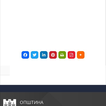
some
functionality
will
disappear
from the
website.
Marketing
By sharing
your
interests and
behavior as
you visit our
site, you
increase the
chance of
seeing
personalized
content and
offers.