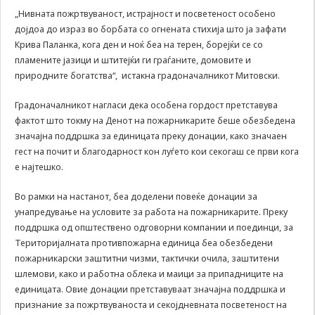
„Нивната пожртвуваност, истрајност и посветеност особено
да Ви
овозможиме да
дојдоа до израз во борбата со огнената стихија што ја зафати
ги добиете
Крива Паланка, кога ден и ноќ беа на терен, борејќи се со
услугите кои сте
пламените јазици и штитејќи ги граѓаните, домовите и
ги побарале
природните богатства“, истакна градоначалникот Митовски.
преку нашата веб
страница. Без
Градоначалникот нагласи дека особена гордост претставува
овие колачиња,
фактот што токму на Денот на пожарникарите беше обезбедена
услугите кои сте
ги побарале нема
значајна поддршка за единицата преку донации, како значаен
да може да Ви
гест на почит и благодарност кон луѓето кои секогаш се први кога
бидат
е најтешко.
испорачани.
Овие колачиња
Во рамки на настанот, беа доделени повеќе донации за
автоматски ќе
унапредување на условите за работа на пожарникарите. Преку
бидат избришани
поддршка од општествено одговорни компании и поединци, за
од Вашиот уред
со прекинување
Територијалната противпожарна единица беа обезбедени
на тековната
пожарникарски заштитни чизми, тактички очила, заштитени
сесија или
шлемови, како и работна облека и маици за припадниците на
затворање на
единицата. Овие донации претставуваат значајна поддршка и
прелистувачот.
признание за пожртвуваноста и секојдневната посветеност на
Овие колачиња