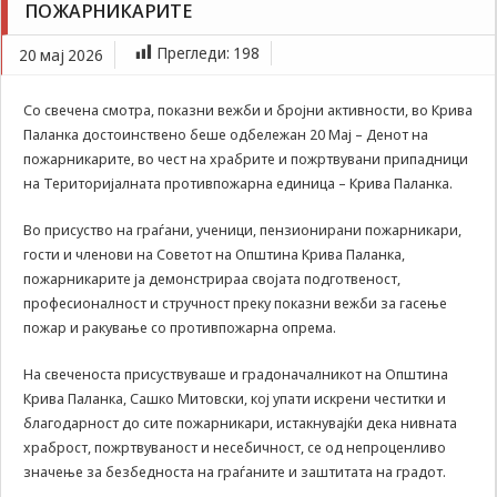
ПОЖАРНИКАРИТЕ
Задолжителни
Во Крива Паланка достоинствено одбележан 20
Сесиските
Мај – Денот на пожарникарите
Прегледи:
198
20 мај 2026
колачиња се
привремени
колачиња, кои се
Со свечена смотра, показни вежби и бројни активности, во Крива
зачувуваат во
Паланка достоинствено беше одбележан 20 Мај – Денот на
датотеката на
пожарникарите, во чест на храбрите и пожртвувани припадници
колачето на
Вашиот интернет
на Територијалната противпожарна единица – Крива Паланка.
пребарувач
додека не ја
Во присуство на граѓани, ученици, пензионирани пожарникари,
завршите сесијата
гости и членови на Советот на Општина Крива Паланка,
на него. Овие
пожарникарите ја демонстрираа својата подготвеност,
колачиња се
професионалност и стручност преку показни вежби за гасење
задолжителни за
пожар и ракување со противпожарна опрема.
одредени
апликации или
функционалности
На свеченоста присуствуваше и градоначалникот на Општина
на нашата веб-
Крива Паланка, Сашко Митовски, кој упати искрени честитки и
страница за
благодарност до сите пожарникари, истакнувајќи дека нивната
нејзина правилна
храброст, пожртвуваност и несебичност, се од непроценливо
работа.Сесиските
значење за безбедноста на граѓаните и заштитата на градот.
колачиња се
користат со цел