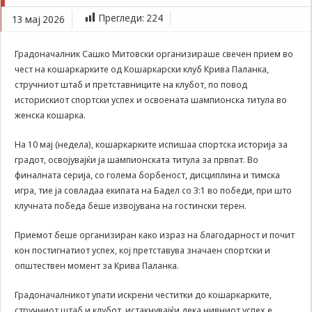
Задолжителни
Кошаркарски клуб Крива Паланка
Прегледи:
224
13 мај 2026
Сесиските
колачиња се
привремени
Градоначалник Сашко Митовски организираше свечен прием во
колачиња, кои се
чест на кошаркарките од Кошаркарски клуб Крива Паланка,
зачувуваат во
стручниот штаб и претставниците на клубот, по повод
датотеката на
историскиот спортски успех и освоената шампионска титула во
колачето на
Вашиот интернет
женска кошарка.
пребарувач
додека не ја
На 10 мај (недела), кошаркарките испишаа спортска историја за
завршите сесијата
градот, освојувајќи ја шампионската титула за првпат. Во
на него. Овие
финалната серија, со голема борбеност, дисциплина и тимска
колачиња се
игра, тие ја совладаа екипата на Бадел со 3:1 во победи, при што
задолжителни за
клучната победа беше извојувана на гостински терен.
одредени
апликации или
функционалности
Приемот беше организиран како израз на благодарност и почит
на нашата веб-
кон постигнатиот успех, кој претставува значаен спортски и
страница за
општествен момент за Крива Паланка.
нејзина правилна
работа.Сесиските
Градоначалникот упати искрени честитки до кошаркарките,
колачиња се
стручниот штаб и клубот, истакнувајќи дека нивниот успех е
користат со цел