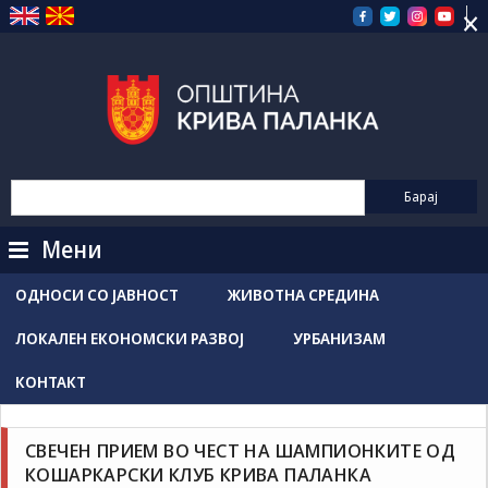
×
Прескокнете
на
содржината
Мени
ОДНОСИ СО ЈАВНОСТ
ЖИВОТНА СРЕДИНА
ЛОКАЛЕН ЕКОНОМСКИ РАЗВОЈ
УРБАНИЗАМ
КОНТАКТ
Новости / Настани
Grozdancho Hristovski
мај 13, 2026
СВЕЧЕН ПРИЕМ ВО ЧЕСТ НА ШАМПИОНКИТЕ ОД
КОШАРКАРСКИ КЛУБ КРИВА ПАЛАНКА
Свечен прием во чест на шампионките од