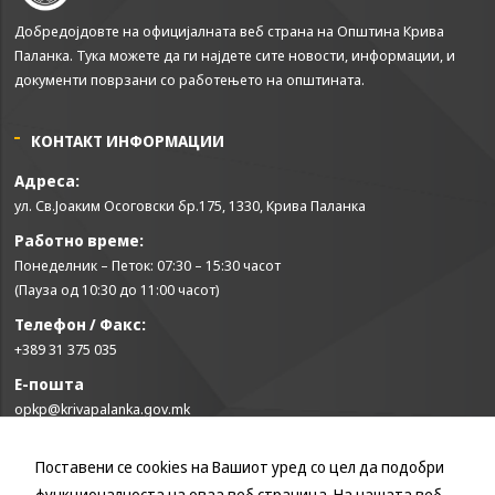
some
functionality
Добредојдовте на официјалната веб страна на Општина Крива
will
Паланка. Тука можете да ги најдете сите новости, информации, и
disappear
документи поврзани со работењето на општината.
from the
website.
КОНТАКТ ИНФОРМАЦИИ
Адреса:
Marketing
ул. Св.Јоаким Осоговски бр.175, 1330, Крива Паланка
By sharing
your
Работно време:
interests and
Понеделник – Петок: 07:30 – 15:30 часот
behavior as
(Пауза од 10:30 до 11:00 часот)
you visit our
site, you
Телефон / Факс:
increase the
+389 31 375 035
chance of
seeing
Е-пошта
personalized
opkp@krivapalanka.gov.mk
content and
offers.
Поставени се cookies на Вашиот уред со цел да подобри
КОРИСНИ ЛИНКОВИ
функционалноста на оваа веб страница. На нашата веб