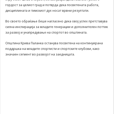
гордост за целиот град и потврда дека посветената работа,
да Ви
овозможиме да
дисциплината и тимскиот дух носат врвни резултати.
ги добиете
услугите кои сте
Во своето обраќање беше нагласено дека овој успех претставува
ги побарале
силна инспирација за младите генерации и дополнителен поттик
преку нашата веб
за развој и унапредување на спортот во општината.
страница. Без
овие колачиња,
Општина Крива Паланка останува посветена на континуирана
услугите кои сте
ги побарале нема
поддршка на младите спортисти и спортските клубови, како
да може да Ви
значаен сегмент во развојот на заедницата.
бидат
испорачани.
Овие колачиња
автоматски ќе
бидат избришани
од Вашиот уред
со прекинување
на тековната
сесија или
затворање на
прелистувачот.
Овие колачиња