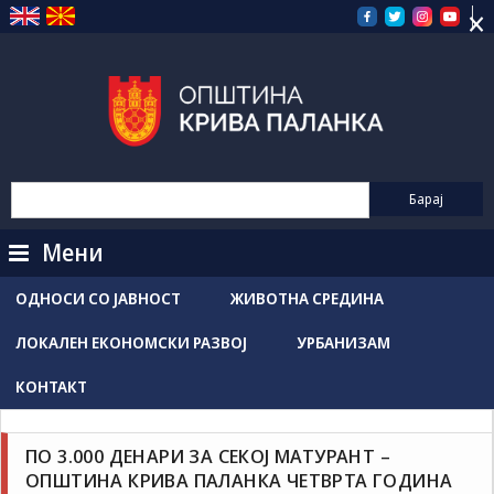
×
Прескокнете
на
содржината
Мени
ОДНОСИ СО ЈАВНОСТ
ЖИВОТНА СРЕДИНА
ЛОКАЛЕН ЕКОНОМСКИ РАЗВОЈ
УРБАНИЗАМ
КОНТАКТ
Новости / Настани
Образование и спорт
Grozdancho Hristovski
мај 13, 2026
ПО 3.000 ДЕНАРИ ЗА СЕКОЈ МАТУРАНТ –
ОПШТИНА КРИВА ПАЛАНКА ЧЕТВРТА ГОДИНА
По 3.000 денари за секој матурант – Општина