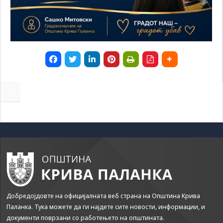
us to
improve
the
website's
functionality
and
structure,
based on
how the
website is
used.
Experience
In order for
our website
to perform
as well as
possible
during your
Добредојдовте на официјалната веб страна на Општина Крива
visit. If you
Паланка. Тука можете да ги најдете сите новости, информации, и
refuse these
cookies,
документи поврзани со работењето на општината.