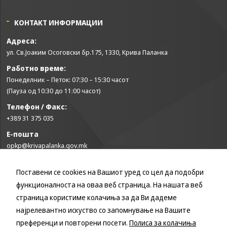
some
functionality
КОНТАКТ ИНФОРМАЦИИ
will
disappear
Адреса:
from the
ул. Св.Јоаким Осоговски бр.175, 1330, Крива Паланка
website.
Работно време:
Понеделник – Петок: 07:30 – 15:30 часот
Marketing
(Пауза од 10:30 до 11:00 часот)
By sharing
your
Телефон / Факс:
interests and
+389 31 375 035
behavior as
Е-пошта
you visit our
site, you
opkp@krivapalanka.gov.mk
increase the
chance of
Поставени се cookies на Вашиот уред со цел да подобри
КОРИСНИ ЛИНКОВИ
seeing
personalized
функционалноста на оваа веб страница. На нашата веб
Влада на Република Северна Македонија
content and
страница користиме колачиња за да Ви дадеме
offers.
Собрание на Република Северна Македонија
најрелевантно искуство со запомнување на Вашите
Министерство за финансии
преференци и повторени посети.
Полиса за колачиња