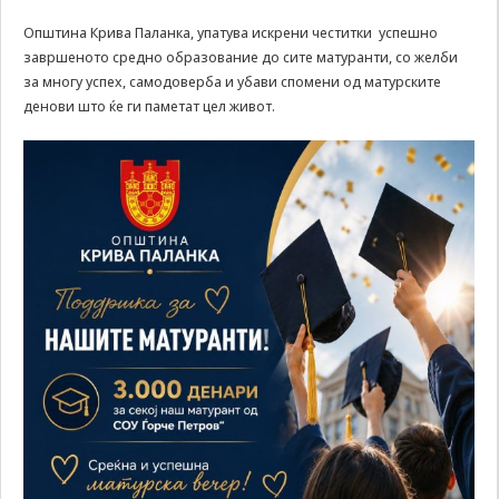
може да се
користат за
Општина Крива Паланка, упатува искрени честитки успешно
запомнување на
завршеното средно образование до сите матуранти, со желби
Вашите
за многу успех, самодоверба и убави спомени од матурските
претходни
денови што ќе ги паметат цел живот.
активности како
што е на пример
пополнување на
апликација за
вработување
(„Apply for this
job“), при
враќање на
претходната
страница за
време на истата
сесија (користење
на „go back“
опција).
Statistics
In order for