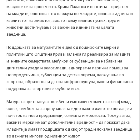
да Ви
младите се на прво место. Крива Паланка е општина – пријател
овозможиме да
на младите, општина што вложува во младите, нивната иднина и
ги добиете
квалитетот на животот, зошто токму нивниот успех, труд и
услугите кои сте
животни достигнувања се важни за иднината на целата
ги побарале
заедница.
преку нашата веб
страница. Без
Поддршката за матурантите е дел од пошироките мерки и
овие колачиња,
услугите кои сте
политики што Општина Крива Паланка ги реализира за младите
ги побарале нема
и нивните семејствата, меѓу кои се субвенции за набавка на
да може да Ви
дигитални уреди и велосипеди, еднократна парична помош за
бидат
новороденчиња, субвенции за детска опрема, вложувања во
испорачани.
спортска, образовна и детска инфраструктура, како и финансиска
Овие колачиња
поддршка за спортските клубови и сл.
автоматски ќе
бидат избришани
од Вашиот уред
Матурата претставува посебен и емотивен момент за секој млад
со прекинување
човек, симбол на завршување на едно важно животно поглавје и
на тековната
почеток на нови предизвици, соништа и можности. Токму затоа,
сесија или
ваквите мерки имаат дополнителна вредност – да покажат дека
затворање на
младите ја имаат поддршката од својот град и локална заедница
прелистувачот.
во важните мигови од нивниот живот.
Овие колачиња