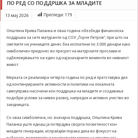
ПО РЕД СО ПОДДРШКА ЗА МЛАДИТЕ
Задолжителни
Крива Паланка четврта година по ред со поддршка
Сесиските
за младите
Прегледи:
179
13 мај 2026
колачиња се
привремени
колачиња, кои се
Општина Крива Паланка и оваа година обезбеди финансиска
зачувуваат во
поддршка за сите матуранти од СОУ „Ѓорче Петров“, при што на
датотеката на
сметките на учениците денес беа исплатени по 3.000 денари како
колачето на
Вашиот интернет
симболичен придонес во пресрет на матурските прослави и
пребарувач
одбележувањето на еден од најзначајните моменти во нивниот
додека не ја
живот.
завршите сесијата
на него. Овие
Мерката се реализира четврта година по ред и претставува дел
колачиња се
од континуираните активности и политики на локалната
задолжителни за
самоуправа насочени кон поддршка на младите и создавање
одредени
апликации или
подобри услови за нивен развој, напредок и активно учество во
функционалности
заедницата.
на нашата веб-
страница за
Со оваа симболична, но значајна поддршка, Општина Крива
нејзина правилна
Паланка уште еднаш ја потврдува својата посветеност кон
работа.Сесиските
младите генерации, испраќајќи порака дека во фокусот на
колачиња се
работата, политиките и конкретните мерки на општината,
користат со цел