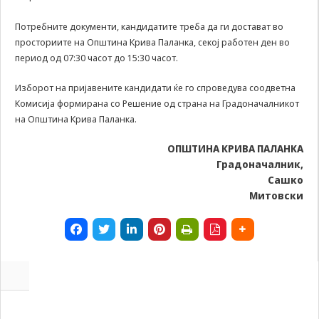
us to
improve
Потребните документи, кандидатите треба да ги достават во
the
просториите на Општина Крива Паланка, секој работен ден во
website's
период од 07:30 часот до 15:30 часот.
functionality
and
structure,
Изборот на пријавените кандидати ќе го спроведува соодветна
based on
Комисија формирана со Решение од страна на Градоначалникот
how the
на Општина Крива Паланка.
website is
used.
ОПШТИНА КРИВА ПАЛАНКА
Градоначалник
,
Сашко
Experience
Митовски
In order for
our website
to perform
as well as
possible
during your
visit. If you
refuse these
cookies,