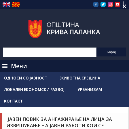
×
Прескокнете
на
содржината
Мени
ОДНОСИ СО ЈАВНОСТ
ЖИВОТНА СРЕДИНА
ЛОКАЛЕН ЕКОНОМСКИ РАЗВОЈ
УРБАНИЗАМ
КОНТАКТ
Конкурси / Објави
Новости / Настани
ЈАВЕН ПОВИК ЗА АНГАЖИРАЊЕ НА ЛИЦА ЗА
Grozdancho Hristovski
ноември 14, 2025
ИЗВРШУВАЊЕ НА ЈАВНИ РАБОТИ КОИ СЕ