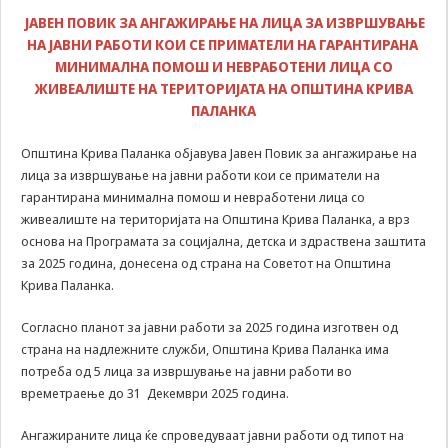
да Ви
ЈАВЕН ПОВИК ЗА АНГАЖИРАЊЕ НА ЛИЦА ЗА ИЗВРШУВАЊЕ
овозможиме да
НА ЈАВНИ РАБОТИ КОИ СЕ ПРИМАТЕЛИ НА ГАРАНТИРАНА
ги добиете
МИНИМАЛНА ПОМОШ И НЕВРАБОТЕНИ ЛИЦА СО
услугите кои сте
ЖИВЕАЛИШТЕ НА ТЕРИТОРИЈАТА НА ОПШТИНА КРИВА
ги побарале
ПАЛАНКА
преку нашата веб
страница. Без
овие колачиња,
Општина Крива Паланка објавува Јавен Повик за ангажирање на
услугите кои сте
лица за извршување на јавни работи кои се приматели на
ги побарале нема
гарантирана минимална помош и невработени лица со
да може да Ви
живеалиште на територијата на Општина Крива Паланка, а врз
бидат
основа на Програмата за социјална, детска и здраствена заштита
испорачани.
за 2025 година, донесена од страна на Советот на Општина
Овие колачиња
Крива Паланка.
автоматски ќе
бидат избришани
од Вашиот уред
Согласно планот за јавни работи за 2025 година изготвен од
со прекинување
страна на надлежните служби, Општина Крива Паланка има
на тековната
потреба од 5 лица за извршување на јавни работи во
сесија или
времетраење до 31 Декември 2025 година.
затворање на
прелистувачот.
Ангажираните лица ќе спроведуваат јавни работи од типот на
Овие колачиња