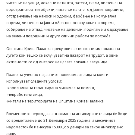
може да се
чистење на улици, локални патишта, патеки, скали, чистење на
користат за
водотранспортни објекти, чистење на снег од јавни површини,
запомнување на
отстранување на наноси и одрони, фарбање на комунална
Вашите
опрема, чистење на јавни објекти, поставување на опрема,
претходни
собирање на отпад, чистење на депонии, подигање и одржување
активности како
на зелени површини и други слични работи по потреба.
што е на пример
пополнување на
апликација за
Општина Крива Паланка преку овие активности им помага на
вработување
луѓето кои тешко се вклучуваат на пазарот на трудот, а овие
(„Apply for this
активности се од интерес на целата локална заедница.
job“), при
враќање на
Право на учество на јавниот повик имаат лицата кои ги
претходната
исполнуваат следните услови:
страница за
-корисници на гарантирана минимална помош,
време на истата
сесија (користење
-невработени лица,
на „go back“
-жители на територијата на Општина Крива Паланка.
опција).
Временскиот период за ангажман на ангажираните лица ќе биде
со времетраење до 31 Декември 2025 година, а месечниот
Statistics
надоместок ќе изнесува 15.000,оо денари за секое ангажирано
In order for
лице.