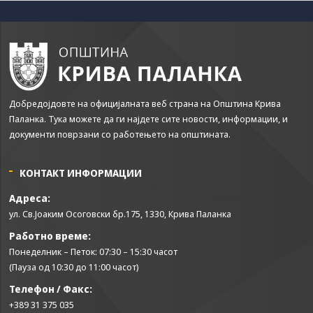
some
functionality
will
disappear
from the
website.
Добредојдовте на официјалната веб страна на Општина Крива
Marketing
Паланка. Тука можете да ги најдете сите новости, информации, и
By sharing
документи поврзани со работењето на општината.
your
interests and
КОНТАКТ ИНФОРМАЦИИ
behavior as
you visit our
Адреса:
site, you
increase the
ул. Св.Јоаким Осоговски бр.175, 1330, Крива Паланка
chance of
Работно време:
seeing
Понеделник – Петок: 07:30 – 15:30 часот
personalized
content and
(Пауза од 10:30 до 11:00 часот)
offers.
Телефон / Факс:
+389 31 375 035