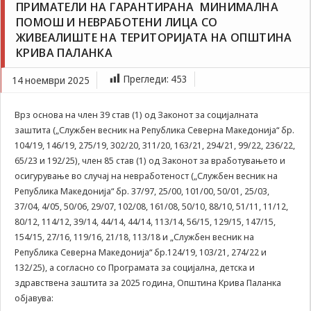
ПРИМАТЕЛИ НА ГАРАНТИРАНА МИНИМАЛНА
Задолжителни
ЈАВЕН ПОВИК ЗА АНГАЖИРАЊЕ НА ЛИЦА ЗА
ПОМОШ И НЕВРАБОТЕНИ ЛИЦА СО
Сесиските
ИЗВРШУВАЊЕ НА ЈАВНИ РАБОТИ КОИ СЕ ПРИМАТЕЛИ
колачиња се
ЖИВЕАЛИШТЕ НА ТЕРИТОРИЈАТА НА ОПШТИНА
НА ГАРАНТИРАНА МИНИМАЛНА ПОМОШ И
привремени
КРИВА ПАЛАНКА
НЕВРАБОТЕНИ ЛИЦА СО ЖИВЕАЛИШТЕ НА
колачиња, кои се
ТЕРИТОРИЈАТА НА ОПШТИНА КРИВА ПАЛАНКА
зачувуваат во
Прегледи:
453
14 ноември 2025
датотеката на
колачето на
Вашиот интернет
Врз основа на член 39 став (1) од Законот за социјалната
пребарувач
заштита („Службен весник на Република Северна Македонија“ бр.
додека не ја
104/19, 146/19, 275/19, 302/20, 311/20, 163/21, 294/21, 99/22, 236/22,
завршите сесијата
65/23 и 192/25), член 85 став (1) од Законот за вработувањето и
на него. Овие
осигурување во случај на невработеност („Службен весник на
колачиња се
Република Македонија“ бр. 37/97, 25/00, 101/00, 50/01, 25/03,
задолжителни за
одредени
37/04, 4/05, 50/06, 29/07, 102/08, 161/08, 50/10, 88/10, 51/11, 11/12,
апликации или
80/12, 114/12, 39/14, 44/14, 44/14, 113/14, 56/15, 129/15, 147/15,
функционалности
154/15, 27/16, 119/16, 21/18, 113/18 и „Службен весник на
на нашата веб-
Република Северна Македонија“ бр.124/19, 103/21, 274/22 и
страница за
132/25), а согласно со Програмата за социјална, детска и
нејзина правилна
здравствена заштита за 2025 година, Општина Крива Паланка
работа.Сесиските
објавува:
колачиња се
користат со цел