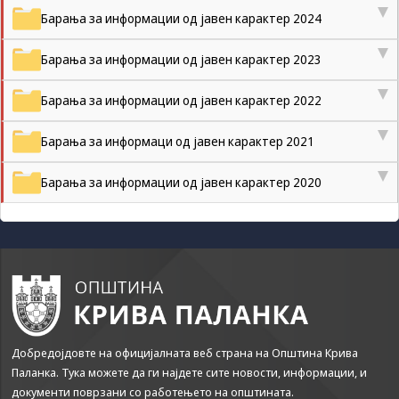
да Ви
Барања за информации од јавен карактер 2024
овозможиме да
ги добиете
Барања за информации од јавен карактер 2023
услугите кои сте
ги побарале
Барања за информации од јавен карактер 2022
преку нашата веб
страница. Без
овие колачиња,
Барања за информаци од јавен карактер 2021
услугите кои сте
ги побарале нема
Барања за информации од јавен карактер 2020
да може да Ви
бидат
испорачани.
Овие колачиња
автоматски ќе
бидат избришани
од Вашиот уред
со прекинување
на тековната
сесија или
Добредојдовте на официјалната веб страна на Општина Крива
затворање на
прелистувачот.
Паланка. Тука можете да ги најдете сите новости, информации, и
Овие колачиња
документи поврзани со работењето на општината.