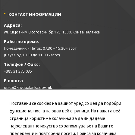
може да се
користат за
запомнување на
КОНТАКТ ИНФОРМАЦИИ
Вашите
Адреса:
претходни
активности како
ул. Св.Јоаким Осоговски бр.175, 1330, Крива Паланка
што е на пример
Работно време:
пополнување на
Понеделник – Петок: 07:30 – 15:30 часот
апликација за
вработување
(Пауза од 10:30 до 11:00 часот)
(„Apply for this
Телефон / Факс:
job“), при
+389 31 375 035
враќање на
претходната
Е-пошта
страница за
opkp@krivapalanka.gov.mk
време на истата
сесија (користење
на „go back“
Поставени се cookies на Вашиот уред со цел да подобри
КОРИСНИ ЛИНКОВИ
опција).
функционалноста на оваа веб страница. На нашата веб
Влада на Република Северна Македонија
страница користиме колачиња за да Ви дадеме
Собрание на Република Северна Македонија
Statistics
најрелевантно искуство со запомнување на Вашите
Министерство за финансии
In order for
преференци и повторени посети.
Полиса за колачиња